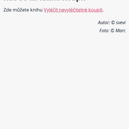
Zde můžete knihu
Vyléčit nevyléčitelné koupit
.
Autor: © svevi
Foto:
© Marc