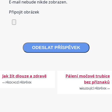
E-mail nebude nikde zobrazen.
Připojit obrázek
ODESLAT PŘÍSPĚVEK
Jak žít dlouze a zdravě
Pálení močové trubice
bez příznaků
<< PŘEDCHOZÍ PŘÍSPĚVEK
NÁSLEDUJÍCÍ PŘÍSPĚVEK >>