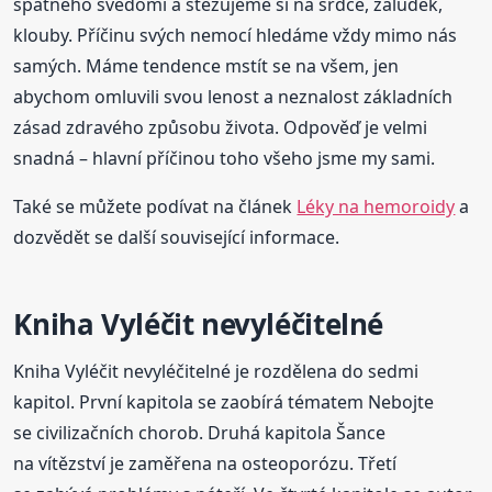
špatného svědomí a stěžujeme si na srdce, žaludek,
klouby. Příčinu svých nemocí hledáme vždy mimo nás
samých. Máme tendence mstít se na všem, jen
abychom omluvili svou lenost a neznalost základních
zásad zdravého způsobu života. Odpověď je velmi
snadná – hlavní příčinou toho všeho jsme my sami.
Také se můžete podívat na článek
Léky na hemoroidy
a
dozvědět se další související informace.
Kniha Vyléčit nevyléčitelné
Kniha Vyléčit nevyléčitelné je rozdělena do sedmi
kapitol. První kapitola se zaobírá tématem Nebojte
se civilizačních chorob. Druhá kapitola Šance
na vítězství je zaměřena na osteoporózu. Třetí