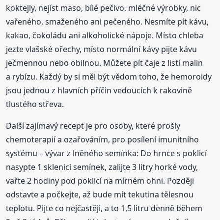
koktejly, nejíst maso, bílé pečivo, mléčné výrobky, nic
vařeného, smaženého ani pečeného. Nesmíte pít kávu,
kakao, čokoládu ani alkoholické nápoje. Místo chleba
jezte vlašské ořechy, místo normální kávy pijte kávu
ječmennou nebo obilnou. Můžete pít čaje z listí malin
a rybízu. Každý by si měl být vědom toho, že hemoroidy
jsou jednou z hlavních příčin vedoucích k rakovině
tlustého střeva.
Další zajímavý recept je pro osoby, které prošly
chemoterapií a ozařováním, pro posílení imunitního
systému – vývar z lněného semínka: Do hrnce s poklicí
nasypte 1 sklenici semínek, zalijte 3 litry horké vody,
vařte 2 hodiny pod poklicí na mírném ohni. Později
odstavte a počkejte, až bude mít tekutina tělesnou
teplotu. Pijte co nejčastěji, a to 1,5 litru denně během