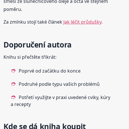
směsí ze slunečnicového oleje a octa ve stejném
poměru.
Za zmínku stojí také článek
Jak léčit průdušky
.
Doporučení autora
Knihu si přečtěte třikrát:
Poprvé od začátku do konce
Podruhé podle typu vašich problémů
Potřetí využijte v praxi uvedené cviky, kúry
a recepty
Kde se dá kniha koupit