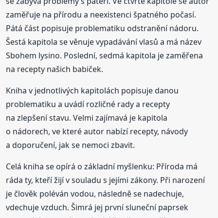
se zabývá problémy s páteří. Ve čtvrté kapitole se autor
zaměřuje na přírodu a neexistenci špatného počasí.
Pátá část popisuje problematiku odstranění nádoru.
Šestá kapitola se věnuje vypadávání vlasů a má název
Sbohem lysino. Poslední, sedmá kapitola je zaměřena
na recepty našich babiček.
Kniha v jednotlivých kapitolách popisuje danou
problematiku a uvádí rozličné rady a recepty
na zlepšení stavu. Velmi zajímavá je kapitola
o nádorech, ve které autor nabízí recepty, návody
a doporučení, jak se nemoci zbavit.
Celá kniha se opírá o základní myšlenku: Příroda má
ráda ty, kteří žijí v souladu s jejími zákony. Při narození
je člověk poléván vodou, následně se nadechuje,
vdechuje vzduch. Šimrá jej první sluneční paprsek