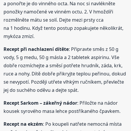
a ponořte je do vinného octa. Na noc si navlékněte
ponožky namočené ve vinném octu. 2. V hmoždíři
rozmělněte mátu se solí. Dejte mezi prsty cca
na 1 hodinu. Když tento postup zopakujete několikrát,
mykóza zmizí.
Recept při nachlazení dítěte
: Připravte směs z 50 g
vody, 5 g medu, 50 g másla a 2 tabletek aspirinu. Vše
dobře rozmíchejte a směsí potřete hrudník, záda, krk,
ruce a nohy. Dítě dobře přikryjte teplou peřinou, dokud
se nevypotí. Později utřete vlhkým ručníkem, převlečte
jej do suchého oděvu a dejte spát.
Recept Sarkom – zákeřný nádor
: Přiložte na nádor
kousek syrového masa lehce postříkaného čpavkem.
Recept na ekzém
: Po koupeli natřete nemocná místa