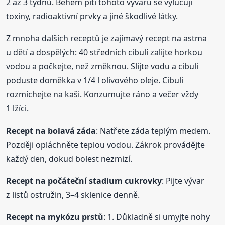
2 až 3 týdnů. Během pití tohoto vývaru se vylučují
toxiny, radioaktivní prvky a jiné škodlivé látky.
Z mnoha dalších receptů je zajímavý recept na astma
u dětí a dospělých: 40 středních cibulí zalijte horkou
vodou a počkejte, než změknou. Slijte vodu a cibuli
poduste doměkka v 1/4 l olivového oleje. Cibuli
rozmíchejte na kaši. Konzumujte ráno a večer vždy
1 lžíci.
Recept na bolavá záda
: Natřete záda teplým medem.
Později opláchněte teplou vodou. Zákrok provádějte
každý den, dokud bolest nezmizí.
Recept na počáteční stadium cukrovky
: Pijte vývar
z listů ostružin, 3–4 sklenice denně.
Recept na mykózu prstů
: 1. Důkladně si umyjte nohy