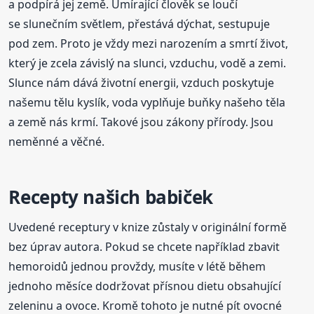
a podpírá jej země. Umírající člověk se loučí
se slunečním světlem, přestává dýchat, sestupuje
pod zem. Proto je vždy mezi narozením a smrtí život,
který je zcela závislý na slunci, vzduchu, vodě a zemi.
Slunce nám dává životní energii, vzduch poskytuje
našemu tělu kyslík, voda vyplňuje buňky našeho těla
a země nás krmí. Takové jsou zákony přírody. Jsou
neměnné a věčné.
Recepty našich babiček
Uvedené receptury v knize zůstaly v originální formě
bez úprav autora. Pokud se chcete například zbavit
hemoroidů jednou provždy, musíte v létě během
jednoho měsíce dodržovat přísnou dietu obsahující
zeleninu a ovoce. Kromě tohoto je nutné pít ovocné