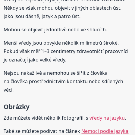
Někdy se však mohou objevit v jiných oblastech úst,
jako jsou dásně, jazyk a patro úst.
Mohou se objevit jednotlivě nebo ve shlucích.
Menší vředy jsou obvykle několik milimetrů široké.
Pokud však měří1–3 centimetry zdravotničtí pracovníci
je označují jako velké vředy.
Nejsou nakažlivé a nemohou se šířit z člověka
na člověka prostřednictvím kontaktu nebo sdílených
věcí.
Obrázky
Zde můžete vidět několik fotografií, s
vředy na jazyku
.
Také se můžete podívat na článek
Nemoci podle jazyka