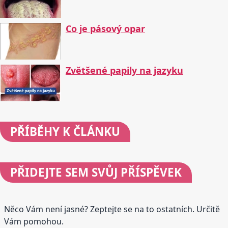
Co je pásový opar
Zvětšené papily na jazyku
PŘÍBĚHY
K ČLÁNKU
PŘIDEJTE
SEM SVŮJ PŘÍSPĚVEK
Něco Vám není jasné? Zeptejte se na to ostatních. Určitě
Vám pomohou.