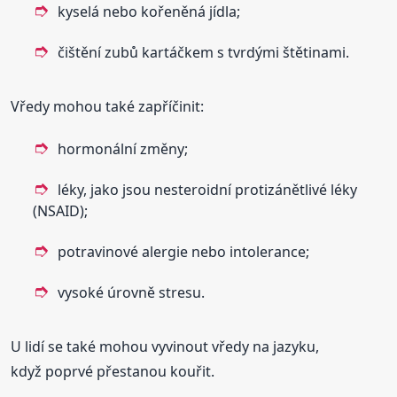
kyselá nebo kořeněná jídla;
čištění zubů kartáčkem s tvrdými štětinami.
Vředy mohou také zapříčinit:
hormonální změny;
léky, jako jsou nesteroidní protizánětlivé léky
(NSAID);
potravinové alergie nebo intolerance;
vysoké úrovně stresu.
U lidí se také mohou vyvinout vředy na jazyku,
když poprvé přestanou kouřit.