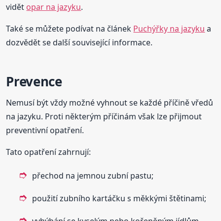
vidět
opar na jazyku
.
Také se můžete podívat na článek
Puchýřky na jazyku
a
dozvědět se další související informace.
Prevence
Nemusí být vždy možné vyhnout se každé příčině vředů
na jazyku. Proti některým příčinám však lze přijmout
preventivní opatření.
Tato opatření zahrnují:
přechod na jemnou zubní pastu;
použití zubního kartáčku s měkkými štětinami;
vyhýbání se kyselým nebo kořeněným jídlům.