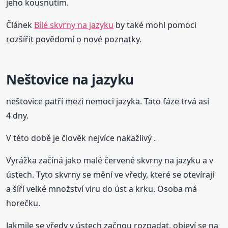
jeho kousnutím.
Článek
Bílé skvrny na jazyku
by také mohl pomoci
rozšířit povědomí o nové poznatky.
Neštovice na jazyku
neštovice patří mezi nemoci jazyka. Tato fáze trvá asi
4 dny.
V této době je člověk nejvíce nakažlivý .
Vyrážka začíná jako malé červené skvrny na jazyku a v
ústech. Tyto skvrny se mění ve vředy, které se otevírají
a šíří velké množství viru do úst a krku. Osoba má
horečku.
Jakmile se vředy v ústech začnou rozpadat, objeví se na