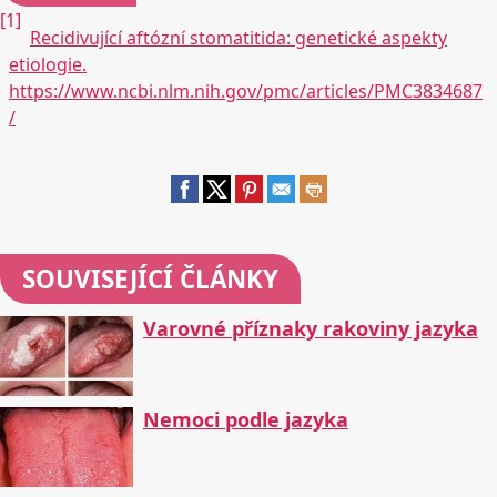
[1]
Recidivující aftózní stomatitida: genetické aspekty
etiologie.
https://www.ncbi.nlm.nih.gov/pmc/articles/PMC3834687
/
SOUVISEJÍCÍ ČLÁNKY
Varovné příznaky rakoviny jazyka
Nemoci podle jazyka