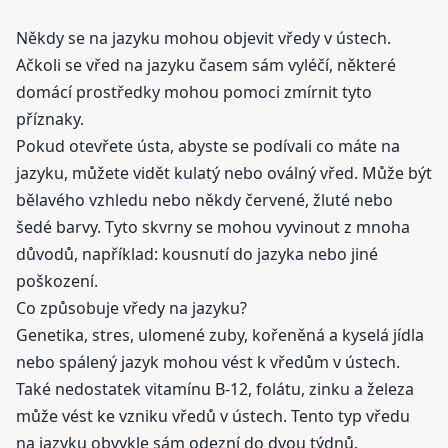
Někdy se na jazyku mohou objevit vředy v ústech.
Ačkoli se vřed na jazyku časem sám vyléčí, některé
domácí prostředky mohou pomoci zmírnit tyto
příznaky.
Pokud otevřete ústa, abyste se podívali co máte na
jazyku, můžete vidět kulatý nebo oválný vřed. Může být
bělavého vzhledu nebo někdy červené, žluté nebo
šedé barvy. Tyto skvrny se mohou vyvinout z mnoha
důvodů, například: kousnutí do jazyka nebo jiné
poškození.
Co způsobuje vředy na jazyku?
Genetika, stres, ulomené zuby, kořeněná a kyselá jídla
nebo spálený jazyk mohou vést k vředům v ústech.
Také nedostatek vitamínu B-12, folátu, zinku a železa
může vést ke vzniku vředů v ústech. Tento typ vředu
na jazyku obvykle sám odezní do dvou týdnů.