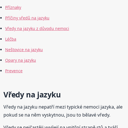
Příznaky
Příčiny vředů na jazyku
Vředy na jazyku z důvodu nemoci
Léčba
Neštovice na jazyku
Opary na jazyku
Prevence
Vředy na jazyku
Vředy na jazyku nepatří mezi typické nemoci jazyka, ale
pokud se na něm vyskytnou, jsou to bělavé vředy.
Vředy se nejčastěji vyvíjejí na vnitřní straně rtů a tváří.