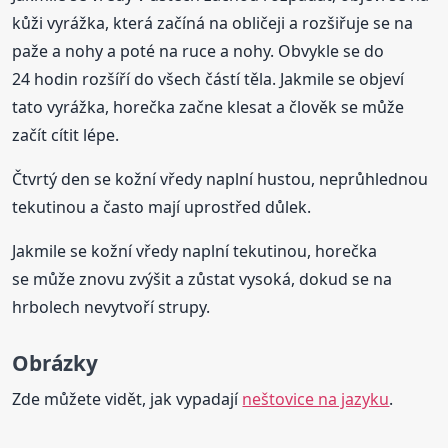
kůži vyrážka, která začíná na obličeji a rozšiřuje se na
paže a nohy a poté na ruce a nohy. Obvykle se do
24 hodin rozšíří do všech částí těla. Jakmile se objeví
tato vyrážka, horečka začne klesat a člověk se může
začít cítit lépe.
Čtvrtý den se kožní vředy naplní hustou, neprůhlednou
tekutinou a často mají uprostřed důlek.
Jakmile se kožní vředy naplní tekutinou, horečka
se může znovu zvýšit a zůstat vysoká, dokud se na
hrbolech nevytvoří strupy.
Obrázky
Zde můžete vidět, jak vypadají
neštovice na jazyku
.