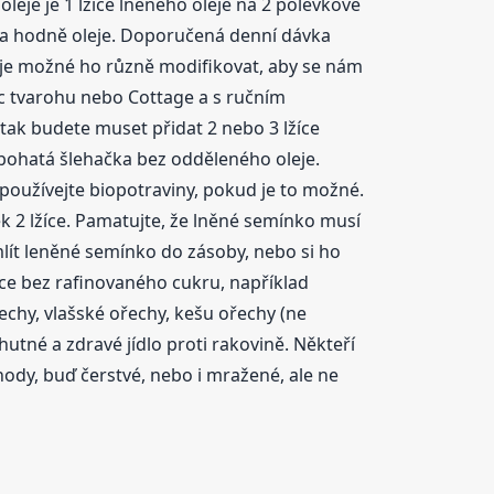
eje je 1 lžíce lněného oleje na 2 polévkové
 na hodně oleje. Doporučená denní dávka
, a je možné ho různě modifikovat, aby se nám
žic tvarohu nebo Cottage a s ručním
 tak budete muset přidat 2 nebo 3 lžíce
 bohatá šlehačka bez odděleného oleje.
používejte biopotraviny, pokud je to možné.
 2 lžíce. Pamatujte, že lněné semínko musí
mlít leněné semínko do zásoby, nebo si ho
ence bez rafinovaného cukru, například
echy, vlašské ořechy, kešu ořechy (ne
hutné a zdravé jídlo proti rakovině. Někteří
hody, buď čerstvé, nebo i mražené, ale ne