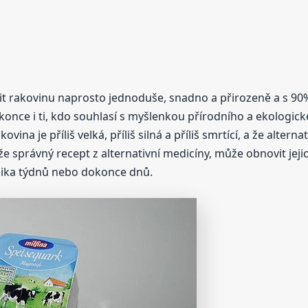
éčit rakovinu naprosto jednoduše, snadno a přirozeně a s 9
okonce i ti, kdo souhlasí s myšlenkou přírodního a ekologic
ovina je příliš velká, příliš silná a příliš smrtící, a že altern
e správný recept z alternativní medicíny, může obnovit jeji
lika týdnů nebo dokonce dnů.