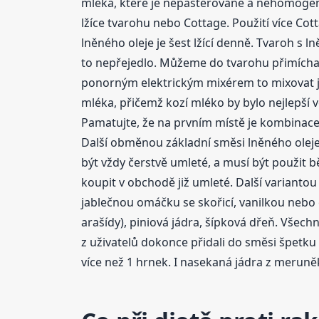
mléka, které je nepasterované a nehomogeniz
lžíce tvarohu nebo Cottage. Použití více Co
lněného oleje je šest lžící denně. Tvaroh s 
to nepřejedlo. Můžeme do tvarohu přimíchat t
ponorným elektrickým mixérem to mixovat jed
mléka, přičemž kozí mléko by bylo nejlepší 
Pamatujte, že na prvním místě je kombinace
Další obměnou základní směsi lněného oleje
být vždy čerstvě umleté, a musí být použit 
koupit v obchodě již umleté. Další variantou
jablečnou omáčku se skořicí, vanilkou nebo 
arašídy), piniová jádra, šípková dřeň. Všechn
z uživatelů dokonce přidali do směsi špetku
více než 1 hrnek. I nasekaná jádra z meruně