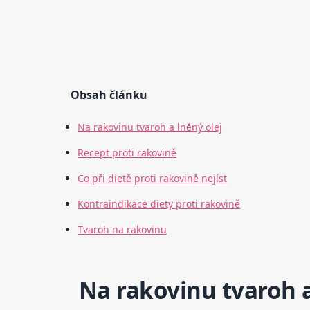
Obsah článku
Na rakovinu tvaroh a lněný olej
Recept proti rakovině
Co při dietě proti rakovině nejíst
Kontraindikace diety proti rakovině
Tvaroh na rakovinu
Na rakovinu tvaroh a