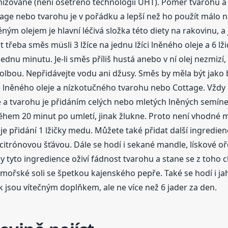
ované (není ošetřeno technologií UHT). Poměr tvarohu a ol
ttage nebo tvarohu je v pořádku a lepší než ho použít málo
lněným olejem je hlavní léčivá složka této diety na rakovinu
řeba směs müsli 3 lžíce na jednu lžíci lněného oleje a 6 l
nu minutu. Je-li směs příliš hustá anebo v ní olej nezmizí,
volbou. Nepřidávejte vodu ani džusy. Směs by měla být jako
 lněného oleje a nízkotučného tvarohu nebo Cottage. Vždy 
 a tvarohu je přidáním celých nebo mletých lněných semínek
během 20 minut po umletí, jinak žlukne. Proto není vhodné 
 je přidání 1 lžičky medu. Můžete také přidat další ingredi
citrónovou šťávou. Dále se hodí i sekané mandle, lískové oř
y tyto ingredience oživí fádnost tvarohu a stane se z toho c
 mořské soli se špetkou kajenského pepře. Také se hodí i ja
k jsou vítečným doplňkem, ale ne více než 6 jader za den.