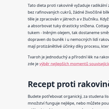
Tato dieta proti rakovině vyžaduje radikální
bez rafinovaných cukrů, žádné živočišné bílk
těle je zpracován v játrech a v žlučníku. K
a absorbovat tuky drasticky snížena. Cottag
tukem - lněným olejem, tak dostaneme směs, 
dopraven do buněk i u nemocných lidí rako
mají protizánětlivé účinky díky procesu, kte
Tvaroh je jednoduchý a přírodní lék na rakovi
zde je
výběr nejlepších momentů související
Recept proti rakovin
Budete potřebovat organický, za studena lis
množství funguje nejlépe, nebo můžete použí