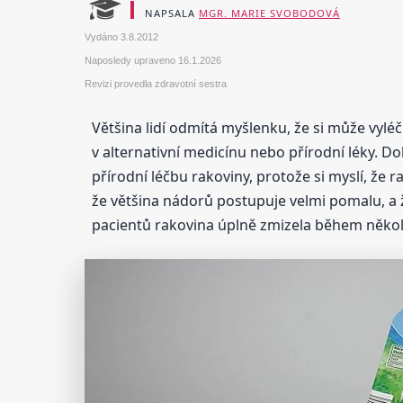
NAPSALA
MGR. MARIE SVOBODOVÁ
Vydáno
3.8.2012
Naposledy upraveno
16.1.2026
Revizi provedla zdravotní sestra
Většina lidí odmítá myšlenku, že si může vyl
v alternativní medicínu nebo přírodní léky. D
přírodní léčbu rakoviny, protože si myslí, že rak
že většina nádorů postupuje velmi pomalu, a ž
pacientů rakovina úplně zmizela během něko