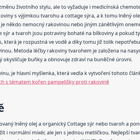
 změnu životního stylu, ale to vyžaduje i medicínská chemot
oviny s výjimkou tvarohu a cottage sýra, a k tomu lněný olej
dyž je někdo nemocný rakovinou nebo jiným zánětlivým onem
e sýr a tvaroh jsou potraviny bohaté na bílkoviny a pokud 
která je rozpustná ve vodě a díky tomu již tolik nepotřebu
vinou. Metoda léčby rakoviny tvarohem je založena na nasy
rý okysličuje buňky a obnovuje zdraví na buněčné úrovni.
nu, je hlavní myšlenka, která vedla k vytvoření tohoto článk
ch s tématem kořen pampelišky proti rakovině
ě
ovaný lněný olej a organický Cottage sýr nebo tvaroh a po
t i normální mixér, ale jen s jednou metličkou. Nejlepší t