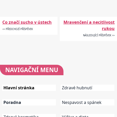
Co značí sucho v ústech
Mravenčení a necitlivost
rukou
<< PŘEDCHOZÍ PŘÍSPĚVEK
NÁSLEDUJÍCÍ PŘÍSPĚVEK >>
NAVIGAČNÍ
MENU
Hlavní stránka
Zdravé hubnutí
Poradna
Nespavost a spánek
Zdravá kosmetika
Výživa a dieta