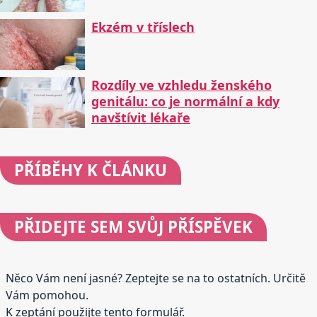
Ekzém v tříslech
Rozdíly ve vzhledu ženského
genitálu: co je normální a kdy
navštívit lékaře
PŘÍBĚHY
K ČLÁNKU
PŘIDEJTE
SEM SVŮJ PŘÍSPĚVEK
Něco Vám není jasné? Zeptejte se na to ostatních. Určitě
Vám pomohou.
K zeptání použijte tento formulář.