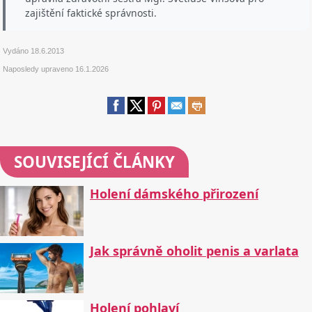
zajištění faktické správnosti.
Vydáno
18.6.2013
Naposledy upraveno
16.1.2026
SOUVISEJÍCÍ ČLÁNKY
Holení dámského přirození
Jak správně oholit penis a varlata
Holení pohlaví