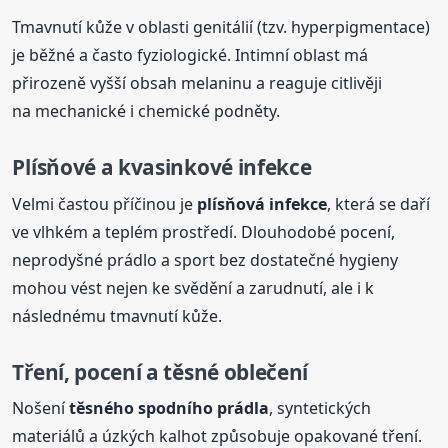
Tmavnutí kůže v oblasti genitálií (tzv. hyperpigmentace)
je běžné a často fyziologické. Intimní oblast má
přirozeně vyšší obsah melaninu a reaguje citlivěji
na mechanické i chemické podněty.
Plísňové a kvasinkové infekce
Velmi častou příčinou je
plísňová infekce
, která se daří
ve vlhkém a teplém prostředí. Dlouhodobé pocení,
neprodyšné prádlo a sport bez dostatečné hygieny
mohou vést nejen ke svědění a zarudnutí, ale i k
následnému tmavnutí kůže.
Tření, pocení a těsné oblečení
Nošení
těsného spodního prádla
, syntetických
materiálů a úzkých kalhot způsobuje opakované tření.