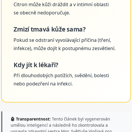
Citron může kůži dráždit a v intimní oblasti
se obecně nedoporučuje.
Zmizí tmavá kůže sama?
Pokud se odstraní vyvolávající příčina (tření,
infekce), může dojít k postupnému zesvětlení.
Kdy jít k lékaři?
Při dlouhodobých potížích, svědění, bolesti
nebo podezření na infekci.
🤖 Transparentnost:
Tento článek byl vygenerován
umělou inteligencí a následně ho zkontrolovala a
upravila zdravotní sestra Mgr. Světluše Vinšová pro