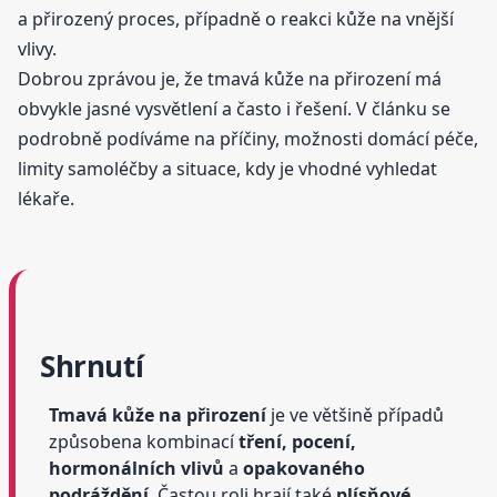
a přirozený proces, případně o reakci kůže na vnější
vlivy.
Dobrou zprávou je, že tmavá kůže na přirození má
obvykle jasné vysvětlení a často i řešení. V článku se
podrobně podíváme na příčiny, možnosti domácí péče,
limity samoléčby a situace, kdy je vhodné vyhledat
lékaře.
Shrnutí
Tmavá kůže na přirození
je ve většině případů
způsobena kombinací
tření, pocení,
hormonálních vlivů
a
opakovaného
podráždění
. Častou roli hrají také
plísňové