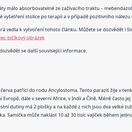
ráty málo absorbovatelné ze zažívacího traktu – mebendazol
vyšetření stolice po terapii a v případě pozitivního nálezu
rá vedla k vytvoření tohoto článku. Můžete se dozvědět i širš
ec bičíkový obrázek
dozvědět se další související informace.
rva patřící do rodu Ancylostoma. Tento parazit žije v tenk
ní Evropě, dále v severní Africe, v Indii a Číně. Méně často 
 ústní dutiny má 2 plošky a na každé z nich jsou dva velké z
a. Samička může naklást 10 až 30 tisíc vajíček během jedno