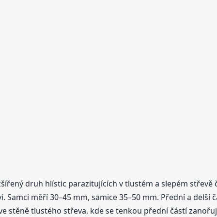
ozšířený druh hlístic parazitujících v tlustém a slepém střevě
. Samci měří 30–45 mm, samice 35–50 mm. Přední a delší čás
ve stěně tlustého střeva, kde se tenkou přední částí zanořují 