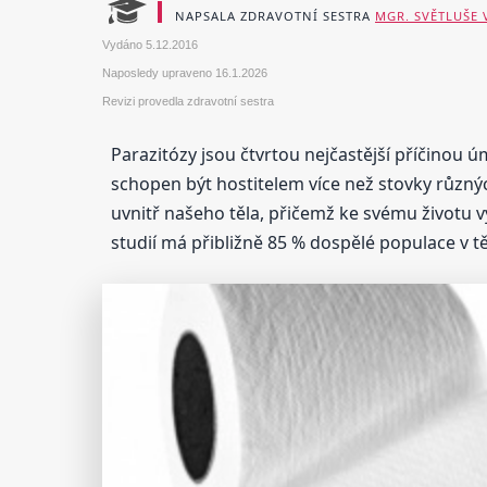
NAPSALA ZDRAVOTNÍ SESTRA
MGR. SVĚTLUŠE
Vydáno
5.12.2016
Naposledy upraveno
16.1.2026
Revizi provedla zdravotní sestra
Parazitózy jsou čtvrtou nejčastější příčinou ú
schopen být hostitelem více než stovky různých
uvnitř našeho těla, přičemž ke svému životu v
studií má přibližně 85 % dospělé populace v t