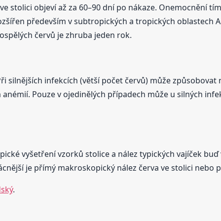
 ve stolici objeví až za 60–90 dní po nákaze. Onemocnění tí
ozšířen především v subtropických a tropických oblastech Asi
dospělých červů je zhruba jeden rok.
ři silnějších infekcích (větší počet červů) může způsobovat 
némií. Pouze v ojedinělých případech může u silných infekcí
cké vyšetření vzorků stolice a nález typických vajíček buď
ácnější je přímý makroskopický nález červa ve stolici nebo 
dský
.