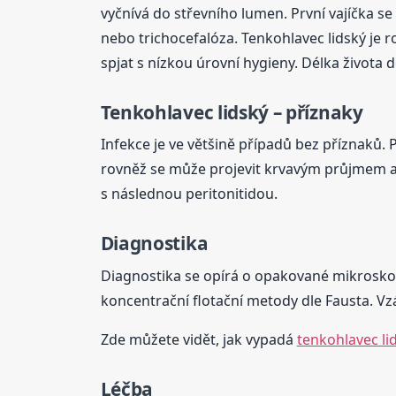
vyčnívá do střevního lumen. První vajíčka se
nebo trichocefalóza. Tenkohlavec lidský je r
spjat s nízkou úrovní hygieny. Délka života 
Tenkohlavec lidský – příznaky
Infekce je ve většině případů bez příznaků. P
rovněž se může projevit krvavým průjmem a a
s následnou peritonitidou.
Diagnostika
Diagnostika se opírá o opakované mikroskopi
koncentrační flotační metody dle Fausta. Vz
Zde můžete vidět, jak vypadá
tenkohlavec li
Léčba