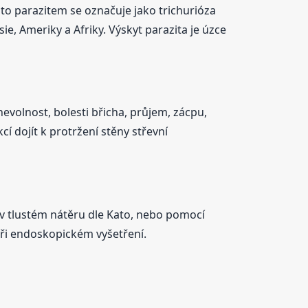
mto parazitem se označuje jako trichurióza
e, Ameriky a Afriky. Výskyt parazita je úzce
nevolnost, bolesti břicha, průjem, zácpu,
 dojít k protržení stěny střevní
 v tlustém nátěru dle Kato, nebo pomocí
při endoskopickém vyšetření.