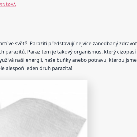
 VINŠOVÁ
mrtí ve světě. Paraziti představují nejvíce zanedbaný zdravot
 parazitů. Parazitem je takový organismus, který cizopasí na
yužívá naši energii, naše buňky anebo potravu, kterou jsme 
ěle alespoň jeden druh parazita!