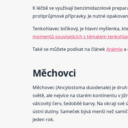
K léčbě se využívají benzimidazolové prepa
protiprůjmové přípravky. Je nutné opakované 
Tenkohlavec bičíkový, je hlavní myšlenka, kte
momentů souvisejících s tématem tenkohlav
Také se můžete podívat na článek
Anémie
a 
Měchovci
Měchovec (Ancylostoma duodenale) je druh če
světě, ale nejvíce na starém kontinentu v již
válcovitý červ, šedobílé barvy. Na okraji své
ústní dutiny. Sameček bývá menší než samičk
jeden rok.