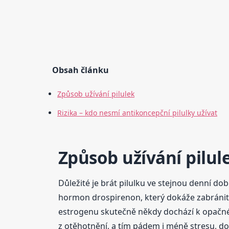
Obsah článku
Způsob užívání pilulek
Rizika – kdo nesmí antikoncepční pilulky užívat
Způsob užívání pilul
Důležité je brát pilulku ve stejnou denní do
hormon drospirenon, který dokáže zabránit z
estrogenu skutečně někdy dochází k opačném
z otěhotnění, a tím pádem i méně stresu, doká