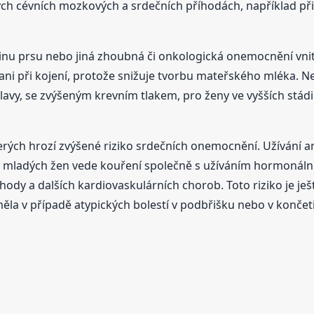
ých cévních mozkových a srdečních příhodách, například při
vinu prsu nebo jiná zhoubná či onkologická onemocnění vnit
, ani při kojení, protože snižuje tvorbu mateřského mléka
hlavy, se zvýšeným krevním tlakem, pro ženy ve vyšších stád
 kterých hrozí zvýšené riziko srdečních onemocnění. Užívání
. U mladých žen vede kouření společně s užíváním hormonál
ody a dalších kardiovaskulárních chorob. Toto riziko je ješt
la v případě atypických bolestí v podbřišku nebo v končeti