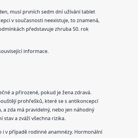
en, musí prvních sedm dní užívání tablet
epci v současnosti neexistuje, to znamená,
podmínkách představuje zhruba 50. rok
související informace.
čné a přirozené, pokud je žena zdravá.
uštějí prohřešků, které se s antikoncepcí
ila, a zda má pravidelný, nebo jen náhodný
stav a zváží všechna rizika.
 i v případě rodinné anamnézy. Hormonální