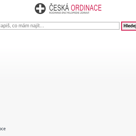
Hledej
pce