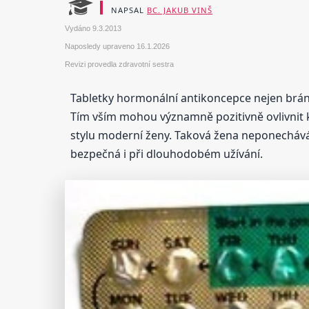
NAPSAL
BC. JAKUB VINŠ
Vydáno
9.3.2013
Naposledy upraveno
16.1.2026
Revizi provedla zdravotní sestra
Tabletky hormonální antikoncepce nejen brání
Tím vším mohou významně pozitivně ovlivnit k
stylu moderní ženy. Taková žena neponechává
bezpečná i při dlouhodobém užívání.