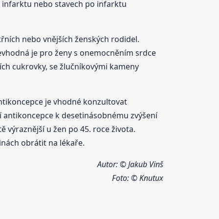
 infarktu nebo stavech po infarktu
řních nebo vnějších ženských rodidel.
. Nevhodná je pro ženy s onemocněním srdce
iích cukrovky, se žlučníkovými kameny
 antikoncepce je vhodné konzultovat
ní antikoncepce k desetinásobnému zvýšení
ě výraznější u žen po 45. roce života.
nách obrátit na lékaře.
Autor: © Jakub Vinš
Foto:
© Knutux