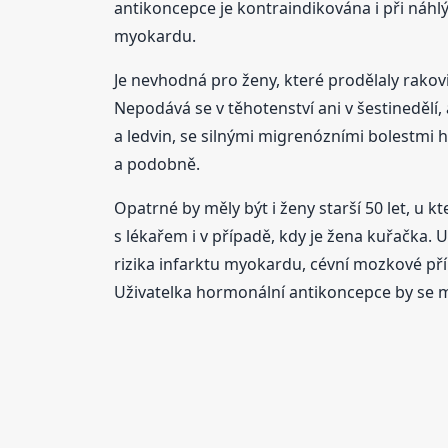
antikoncepce je kontraindikována i při náhl
myokardu.
Je nevhodná pro ženy, které prodělaly rako
Nepodává se v těhotenství ani v šestinedělí
a ledvin, se silnými migrenózními bolestmi 
a podobně.
Opatrné by měly být i ženy starší 50 let, u
s lékařem i v případě, kdy je žena kuřačka
rizika infarktu myokardu, cévní mozkové příh
Uživatelka hormonální antikoncepce by se mě