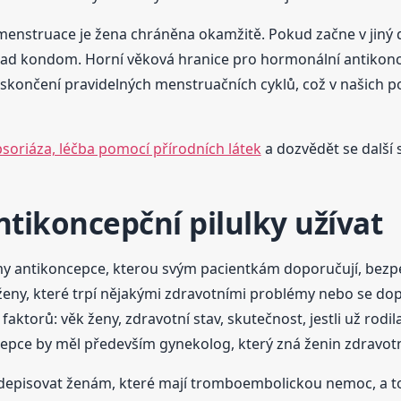
menstruace je žena chráněna okamžitě. Pokud začne v jiný d
klad kondom. Horní věková hranice pro hormonální antikonc
o skončení pravidelných menstruačních cyklů, což v našich 
soriáza, léčba pomocí přírodních látek
a dozvědět se další 
ntikoncepční pilulky užívat
y antikoncepce, kterou svým pacientkám doporučují, bezpe
eny, které trpí nějakými zdravotními problémy nebo se dopo
faktorů: věk ženy, zdravotní stav, skutečnost, jestli už rod
pce by měl především gynekolog, který zná ženin zdravotní 
episovat ženám, které mají tromboembolickou nemoc, a to