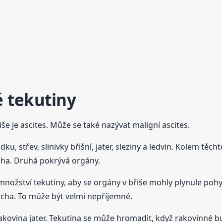
é tekutiny
e je ascites. Může se také nazývat maligní ascites.
 střev, slinivky břišní, jater, sleziny a ledvin. Kolem těch
icha. Druhá pokrývá orgány.
nožství tekutiny, aby se orgány v břiše mohly plynule poh
icha. To může být velmi nepříjemné.
rakovina jater. Tekutina se může hromadit, když rakovinné b