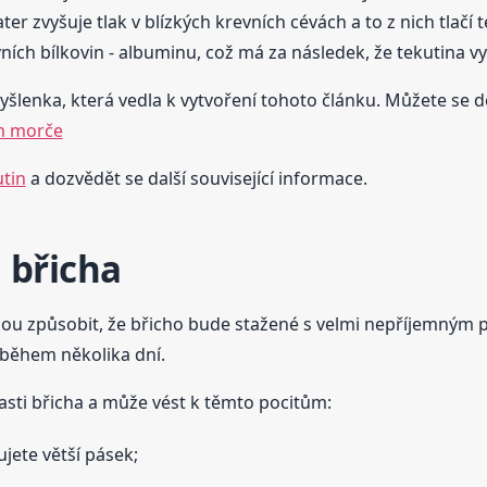
er zvyšuje tlak v blízkých krevních cévách a to z nich tlačí
ch bílkovin - albuminu, což má za následek, že tekutina vyté
yšlenka, která vedla k vytvoření tohoto článku. Můžete se doz
em morče
tin
a dozvědět se další související informace.
 břicha
ou způsobit, že břicho bude stažené s velmi nepříjemným po
 během několika dní.
lasti břicha a může vést k těmto pocitům:
jete větší pásek;