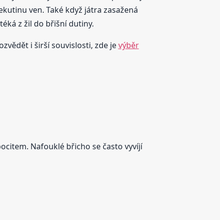
 tekutinu ven. Také když játra zasažená
ká z žil do břišní dutiny.
vědět i širší souvislosti, zde je
výběr
citem. Nafouklé břicho se často vyvíjí