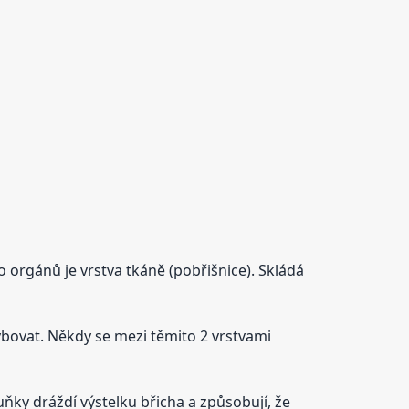
to orgánů je vrstva tkáně (pobřišnice). Skládá
ybovat. Někdy se mezi těmito 2 vrstvami
uňky dráždí výstelku břicha a způsobují, že