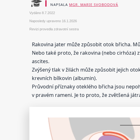
NAPSALA
MGR. MARIE SVOBODOVÁ
Vydáno
8.7.2022
Naposledy upraveno
16.1.2026
Revizi provedla zdravotní sestra
Rakovina jater může způsobit otok břicha. Může
Nebo také proto, že rakovina (nebo cirhóza) zv
ascites.
Zvýšený tlak v žilách může způsobit jejich oto
krevních bílkovin (albumin).
Průvodní příznaky oteklého břicha jsou nepoho
v pravém rameni. Je to proto, že zvětšená játr