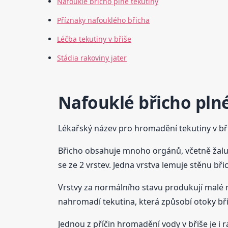
Nafouklé břicho plné tekutiny
Příznaky nafouklého břicha
Léčba tekutiny v břiše
Stádia rakoviny jater
Nafouklé břicho pln
Lékařský název pro hromadění tekutiny v břiš
Břicho obsahuje mnoho orgánů, včetně žaludku,
se ze 2 vrstev. Jedna vrstva lemuje stěnu bř
Vrstvy za normálního stavu produkují malé m
nahromadí tekutina, která způsobí otoky bř
Jednou z příčin hromadění vody v břiše je i 