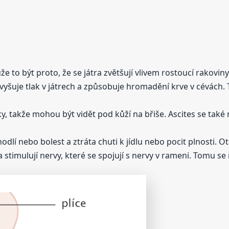
 to být proto, že se játra zvětšují vlivem rostoucí rakovin
yšuje tlak v játrech a způsobuje hromadění krve v cévách. To
ky, takže mohou být vidět pod kůží na břiše. Ascites se také
dlí nebo bolest a ztráta chuti k jídlu nebo pocit plnosti. 
a stimulují nervy, které se spojují s nervy v rameni. Tomu s