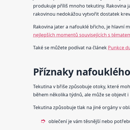
produkuje příliš mnoho tekutiny. Rakovina jat
rakovinou nedokážou vytvořit dostatek krevní
Rakovina jater a nafouklé břicho, je hlavní m
nejlepších momentů souvisejících s témat
Také se můžete podívat na článek
Punkce du
Příznaky nafouklého
Tekutina v břiše způsobuje otoky, které moh
během několika týdnů, ale může se objevit i
Tekutina způsobuje tlak na jiné orgány v ob
oblečení je vám těsnější nebo potřebu