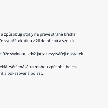
y a způsobují otoky na pravé straně břicha.
 vytlačí tekutinu z žil do břicha a vzniká
 může vyvinout, když játra nevytvářejí dostatek
Oteklá zvětšená játra mohou způsobit bolest
e říká odkazovaná bolest.