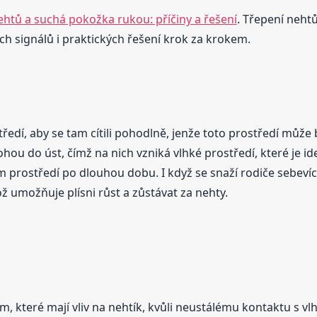
ehtů a suchá pokožka rukou: příčiny a řešení
. Třepení neht
h signálů i praktických řešení krok za krokem.
tředí, aby se tam cítili pohodlně, jenže toto prostředí může
nohou do úst, čímž na nich vzniká vlhké prostředí, které je ide
ém prostředí po dlouhou dobu. I když se snaží rodiče sebeví
ož umožňuje plísni růst a zůstávat za nehty.
, které mají vliv na nehtík, kvůli neustálému kontaktu s vlh