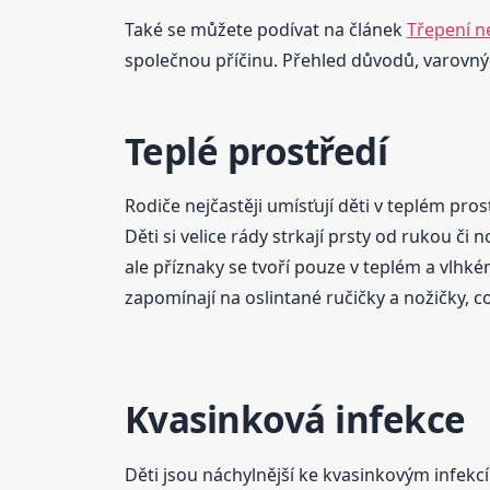
Také se můžete podívat na článek
Třepení n
společnou příčinu. Přehled důvodů, varovnýc
Teplé prostředí
Rodiče nejčastěji umísťují děti v teplém pros
Děti si velice rády strkají prsty od rukou či 
ale příznaky se tvoří pouze v teplém a vlhk
zapomínají na oslintané ručičky a nožičky, c
Kvasinková infekce
Děti jsou náchylnější ke kvasinkovým infekcím