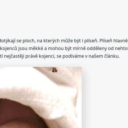
 dotýkají se ploch, na kterých může být i plíseň. Plíseň hlavn
kojenců jsou měkké a mohou být mírně odděleny od nehtovéh
ětí nejčastěji právě kojenci, se podíváme v našem článku.