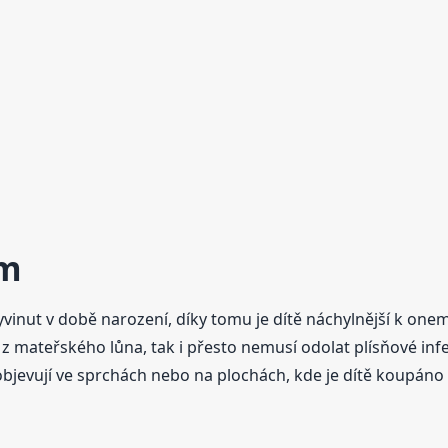
ém
yvinut v době narození, díky tomu je dítě náchylnější k one
ž z mateřského lůna, tak i přesto nemusí odolat plísňové infe
 objevují ve sprchách nebo na plochách, kde je dítě koupáno