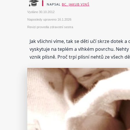
NAPSAL
BC. JAKUB VINŠ
Vydáno
30.10.2012
Naposledy upraveno
16.1.2026
Revizi provedla zdravotní sestra
Jak všichni víme, tak se děti učí skrze dotek a
vyskytuje na teplém a vlhkém povrchu. Nehty 
vznik plísně. Proč trpí plísní nehtů ze všech d