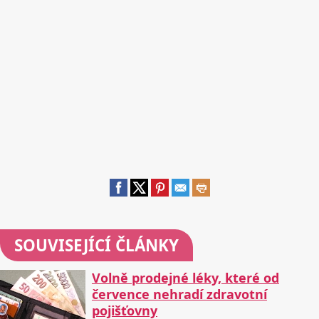
SOUVISEJÍCÍ ČLÁNKY
Volně prodejné léky, které od
července nehradí zdravotní
pojišťovny