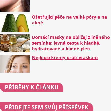
Ošetřující péče na velké póry a na
akné
Domácí masky na obličej z lněného
semínka: levná cesta k hladké,
hydratované a klidné pleti
Nejlepší krémy proti vráskám
PŘÍBĚHY
K ČLÁNKU
PŘIDEJTE
SEM SVŮJ PŘÍSPĚVEK