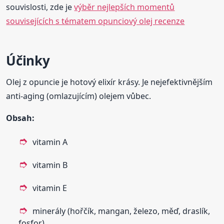
souvislosti, zde je
výběr nejlepších momentů
souvisejících s tématem opunciový olej recenze
Účinky
Olej z opuncie je hotový elixír krásy. Je nejefektivnějším
anti-aging (omlazujícím) olejem vůbec.
Obsah:
vitamin A
vitamin B
vitamin E
minerály (hořčík, mangan, železo, měď, draslík,
fosfor)