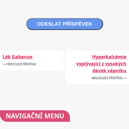
ODESLAT PŘÍSPĚVEK
Lék Gabanox
Hyperkalcémie
vyplývající z vysokých
<< PŘEDCHOZÍ PŘÍSPĚVEK
dávek vápníku
NÁSLEDUJÍCÍ PŘÍSPĚVEK >>
NAVIGAČNÍ
MENU