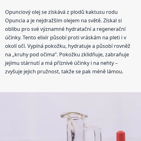
Opunciový olej se získává z plodů kaktusu rodu
Opuncia a je nejdražším olejem na světě. Získal si
oblibu pro své významné hydratační a regenerační
účinky. Tento elixír působí proti vráskám na pleti i v
okolí očí. Vypíná pokožku, hydratuje a působí rovněž
na „kruhy pod očima“. Pokožku zklidňuje, zabraňuje
jejímu stárnutí a má příznivé účinky i na nehty –
zvyšuje jejich pružnost, takže se pak méně lámou.