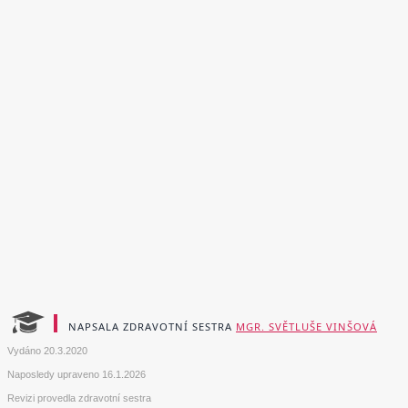
NAPSALA ZDRAVOTNÍ SESTRA
MGR. SVĚTLUŠE VINŠOVÁ
Vydáno
20.3.2020
Naposledy upraveno
16.1.2026
Revizi provedla zdravotní sestra