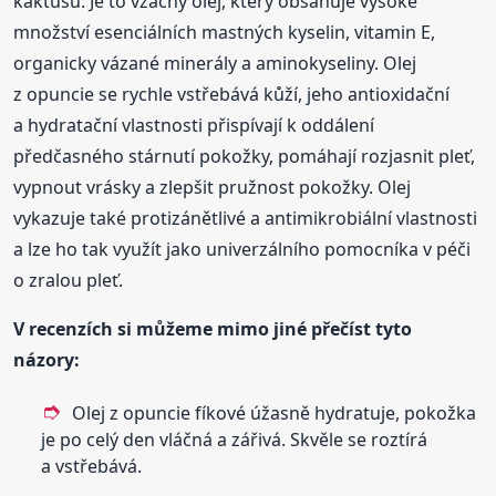
kaktusu. Je to vzácný olej, který obsahuje vysoké
množství esenciálních mastných kyselin, vitamin E,
organicky vázané minerály a aminokyseliny. Olej
z opuncie se rychle vstřebává kůží, jeho antioxidační
a hydratační vlastnosti přispívají k oddálení
předčasného stárnutí pokožky, pomáhají rozjasnit pleť,
vypnout vrásky a zlepšit pružnost pokožky. Olej
vykazuje také protizánětlivé a antimikrobiální vlastnosti
a lze ho tak využít jako univerzálního pomocníka v péči
o zralou pleť.
V recenzích si můžeme mimo jiné přečíst tyto
názory:
Olej z opuncie fíkové úžasně hydratuje, pokožka
je po celý den vláčná a zářivá. Skvěle se roztírá
a vstřebává.