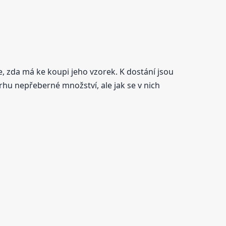
e, zda má ke koupi jeho vzorek. K dostání jsou
trhu nepřeberné množství, ale jak se v nich