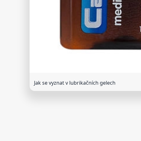
Jak se vyznat v lubrikačních gelech