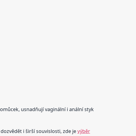
omůcek, usnadňují vaginální i anální styk
ozvědět i širší souvislosti, zde je
výběr