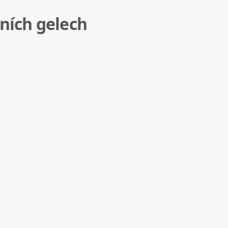
čních gelech