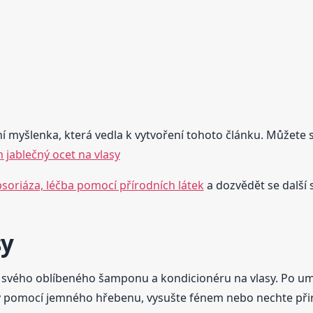
ní myšlenka, která vedla k vytvoření tohoto článku. Můžete se
 jablečný ocet na vlasy
soriáza, léčba pomocí přírodních látek
a dozvědět se další 
sy
svého oblíbeného šamponu a kondicionéru na vlasy. Po umy
lasy pomocí jemného hřebenu, vysušte fénem nebo nechte př