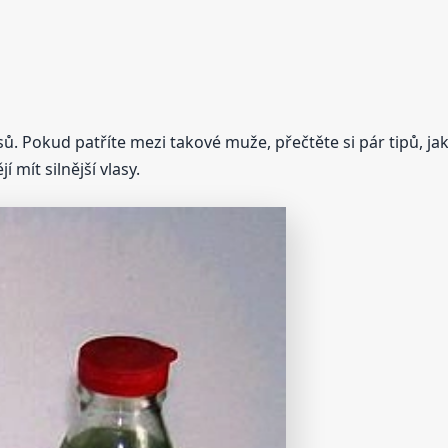
. Pokud patříte mezi takové muže, přečtěte si pár tipů, ja
 mít silnější vlasy.