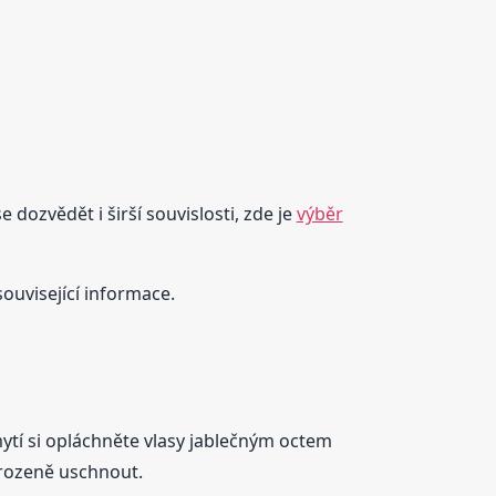
 dozvědět i širší souvislosti, zde je
výběr
související informace.
tí si opláchněte vlasy jablečným octem
irozeně uschnout.