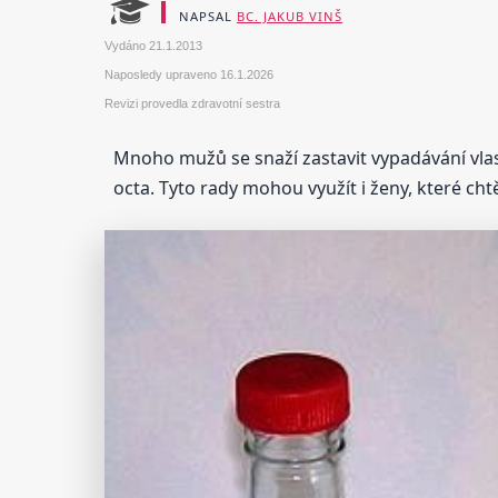
NAPSAL
BC. JAKUB VINŠ
Vydáno
21.1.2013
Naposledy upraveno
16.1.2026
Revizi provedla zdravotní sestra
Mnoho mužů se snaží zastavit vypadávání vlasů
octa. Tyto rady mohou využít i ženy, které chtějí