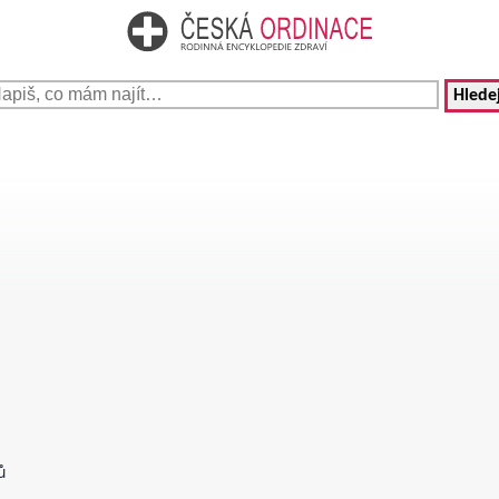
Hledej
ů