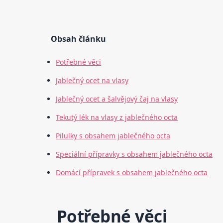
Obsah článku
Potřebné věci
Jablečný ocet na vlasy
Jablečný ocet a šalvějový čaj na vlasy
Tekutý lék na vlasy z jablečného octa
Pilulky s obsahem jablečného octa
Speciální přípravky s obsahem jablečného octa
Domácí přípravek s obsahem jablečného octa
Potřebné věci