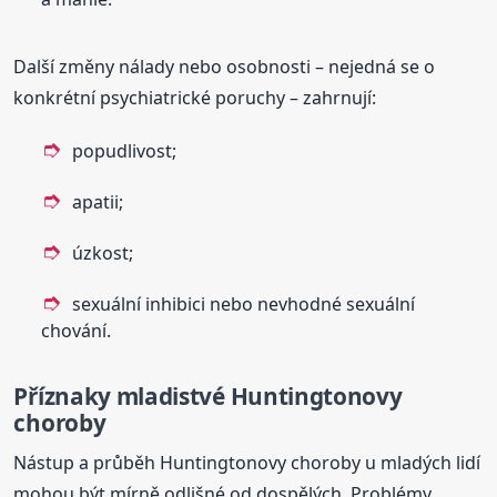
Další změny nálady nebo osobnosti – nejedná se o
konkrétní psychiatrické poruchy – zahrnují:
popudlivost;
apatii;
úzkost;
sexuální inhibici nebo nevhodné sexuální
chování.
Příznaky mladistvé Huntingtonovy
choroby
Nástup a průběh Huntingtonovy choroby u mladých lidí
mohou být mírně odlišné od dospělých. Problémy,