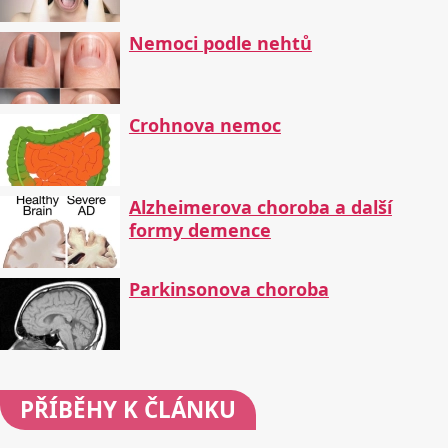
Nemoci podle nehtů
Crohnova nemoc
Alzheimerova choroba a další
formy demence
Parkinsonova choroba
PŘÍBĚHY
K ČLÁNKU