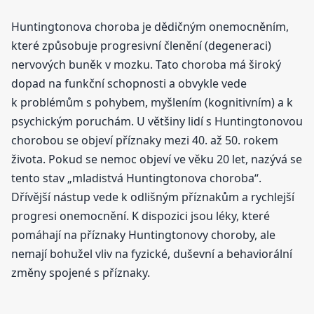
Huntingtonova choroba je dědičným onemocněním,
které způsobuje progresivní členění (degeneraci)
nervových buněk v mozku. Tato choroba má široký
dopad na funkční schopnosti a obvykle vede
k problémům s pohybem, myšlením (kognitivním) a k
psychickým poruchám. U většiny lidí s Huntingtonovou
chorobou se objeví příznaky mezi 40. až 50. rokem
života. Pokud se nemoc objeví ve věku 20 let, nazývá se
tento stav „mladistvá Huntingtonova choroba“.
Dřívější nástup vede k odlišným příznakům a rychlejší
progresi onemocnění. K dispozici jsou léky, které
pomáhají na příznaky Huntingtonovy choroby, ale
nemají bohužel vliv na fyzické, duševní a behaviorální
změny spojené s příznaky.