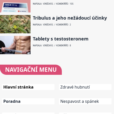
NAPSALA: VINŠOVÁ S. / KOMENTÁŘŮ: 105
Tribulus a jeho nežádoucí účinky
NAPSALA: VINŠOVÁ S. / KOMENTÁŘŮ: 2
Tablety s testosteronem
NAPSALA: VINŠOVÁ S. / KOMENTÁŘŮ: 8
NAVIGAČNÍ
MENU
Hlavní stránka
Zdravé hubnutí
Poradna
Nespavost a spánek