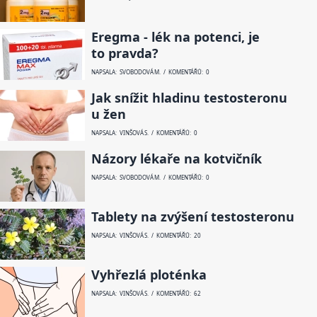
Eregma - lék na potenci, je
to pravda?
NAPSALA: SVOBODOVÁ M. / KOMENTÁŘŮ: 0
Jak snížit hladinu testosteronu
u žen
NAPSALA: VINŠOVÁ S. / KOMENTÁŘŮ: 0
Názory lékaře na kotvičník
NAPSALA: SVOBODOVÁ M. / KOMENTÁŘŮ: 0
Tablety na zvýšení testosteronu
NAPSALA: VINŠOVÁ S. / KOMENTÁŘŮ: 20
Vyhřezlá ploténka
NAPSALA: VINŠOVÁ S. / KOMENTÁŘŮ: 62