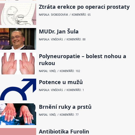
Ztráta erekce po operaci prostaty
NAPSALA: SVOBODOVÁ M. / KOMENTÁŘŮ: 65
MUDr. Jan Šula
NAPSALA: VINŠOVÁ S. / KOMENTÁŘŮ: 88
Polyneuropatie – bolest nohou a
rukou
NAPSAL: VINŠ J. / KOMENTÁŘŮ: 102
Potence u mužů
NAPSALA: VINŠOVÁ S. / KOMENTÁŘŮ: 1
Brnění ruky a prstů
NAPSAL: VINŠ J. / KOMENTÁŘŮ: 77
Antibiotika Furolin