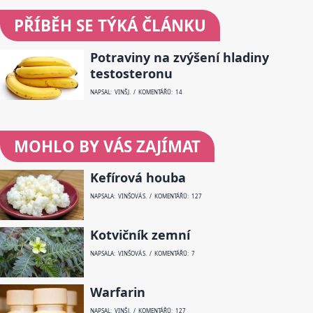
PŘÍBĚH SE TÝKÁ ČLÁNKU
Potraviny na zvýšení hladiny
testosteronu
NAPSAL: VINŠ J. / KOMENTÁŘŮ: 14
MOHLO BY VÁS ZAJÍMAT
Kefírová houba
NAPSALA: VINŠOVÁ S. / KOMENTÁŘŮ: 127
Kotvičník zemní
NAPSALA: VINŠOVÁ S. / KOMENTÁŘŮ: 7
Warfarin
NAPSAL: VINŠ J. / KOMENTÁŘŮ: 127