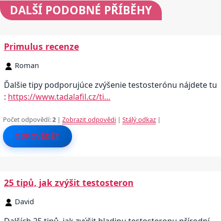
DALŠÍ
PODOBNÉ PŘÍBĚHY
Primulus recenze
Roman
Ďalšie tipy podporujúce zvýšenie testosterónu nájdete tu
:
https://www.tadalafil.cz/ti…
Počet odpovědí:
2
|
Zobrazit odpovědi
|
Stálý odkaz
|
ODPOVĚDĚT
25 tipů, jak zvýšit testosteron
David