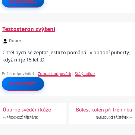
ODPOVĚDĚT
Testosteron zvýšení
Robert
Chtěl bych se zeptat jestli to pomáhá i v období puberty,
když mi je 15 let :D
Počet odpovědí:
1
|
Zobrazit odpovědi
|
Stálý odkaz
|
ODPOVĚDĚT
Úporné svědění kůže
Bolest kolen při tréninku
<< PŘEDCHOZÍ PŘÍSPĚVEK
NÁSLEDUJÍCÍ PŘÍSPĚVEK >>