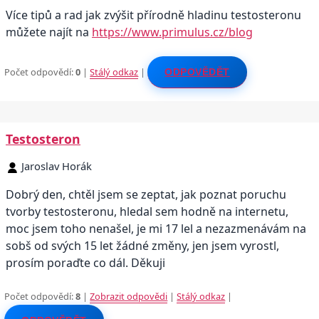
Více tipů a rad jak zvýšit přírodně hladinu testosteronu
můžete najít na
https://www.primulus.cz/blog
Počet odpovědí:
0
|
Stálý odkaz
|
ODPOVĚDĚT
Testosteron
Jaroslav Horák
Dobrý den, chtěl jsem se zeptat, jak poznat poruchu
tvorby testosteronu, hledal sem hodně na internetu,
moc jsem toho nenašel, je mi 17 lel a nezazmenávám na
sobš od svých 15 let žádné změny, jen jsem vyrostl,
prosím poraďte co dál. Děkuji
Počet odpovědí:
8
|
Zobrazit odpovědi
|
Stálý odkaz
|