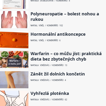
NAPSALA: SVOBODOVÁ M. / KOMENTÁŘŮ: 4
Polyneuropatie – bolest nohou a
rukou
NAPSAL: VINŠ J. / KOMENTÁŘŮ: 102
Hormonální antikoncepce
NAPSAL: VINŠ J. / KOMENTÁŘŮ: 6
Warfarin – co můžu jíst: praktická
dieta bez zbytečných chyb
NAPSALA: VINŠOVÁ S. / KOMENTÁŘŮ: 13
Zánět žil dolních končetin
NAPSALA: VINŠOVÁ S. / KOMENTÁŘŮ: 4
Vyhřezlá ploténka
NAPSALA: VINŠOVÁ S. / KOMENTÁŘŮ: 62