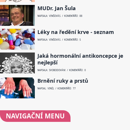
MUDr. Jan Šula
NAPSALA: VINŠOVÁ S. / KOMENTÁŘŮ: 88
Léky na ředění krve - seznam
NAPSALA: VINŠOVÁ S. / KOMENTÁŘŮ: 5
Jaká hormonální antikoncepce je
nejlepší
NAPSALA: SVOBODOVÁ M. / KOMENTÁŘŮ: 0
Brnění ruky a prstů
NAPSAL: VINŠ J. / KOMENTÁŘŮ: 77
NAVIGAČNÍ
MENU