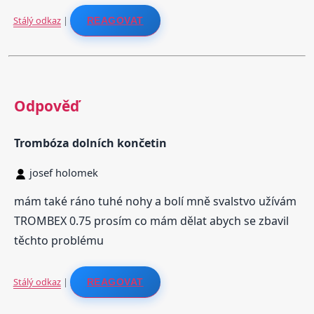
Stálý odkaz
|
REAGOVAT
Odpověď
Trombóza dolních končetin
josef holomek
mám také ráno tuhé nohy a bolí mně svalstvo užívám
TROMBEX 0.75 prosím co mám dělat abych se zbavil
těchto problému
Stálý odkaz
|
REAGOVAT