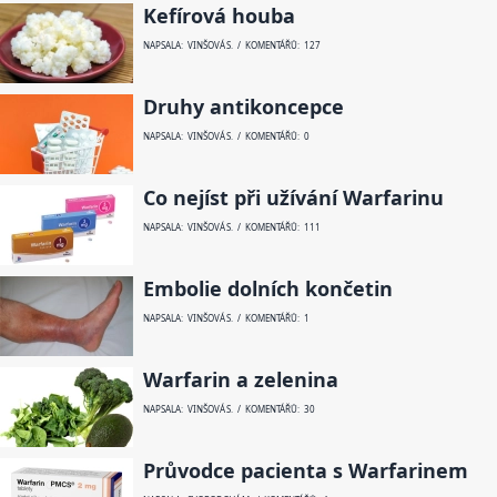
Kefírová houba
NAPSALA: VINŠOVÁ S. / KOMENTÁŘŮ: 127
Druhy antikoncepce
NAPSALA: VINŠOVÁ S. / KOMENTÁŘŮ: 0
Co nejíst při užívání Warfarinu
NAPSALA: VINŠOVÁ S. / KOMENTÁŘŮ: 111
Embolie dolních končetin
NAPSALA: VINŠOVÁ S. / KOMENTÁŘŮ: 1
Warfarin a zelenina
NAPSALA: VINŠOVÁ S. / KOMENTÁŘŮ: 30
Průvodce pacienta s Warfarinem