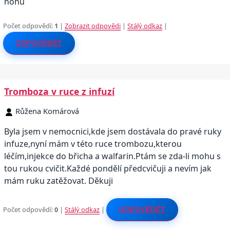
nohu
Počet odpovědí:
1
|
Zobrazit odpovědi
|
Stálý odkaz
|
ODPOVĚDĚT
Tromboza v ruce z infuzí
Růžena Komárová
Byla jsem v nemocnici,kde jsem dostávala do pravé ruky
infuze,nyní mám v této ruce trombozu,kterou
léčím,injekce do břicha a walfarin.Ptám se zda-li mohu s
tou rukou cvičit.Každé pondělí předcvičuji a nevím jak
mám ruku zatěžovat. Děkuji
Počet odpovědí:
0
|
Stálý odkaz
|
ODPOVĚDĚT