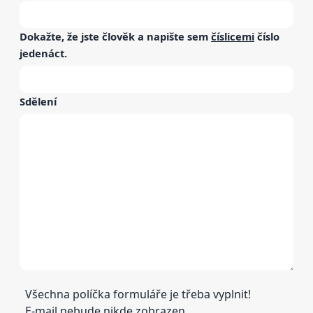
Dokažte, že jste člověk a napište sem
číslicemi
číslo
jedenáct
.
Sdělení
Všechna políčka formuláře je třeba vyplnit!
E-mail nebude nikde zobrazen.