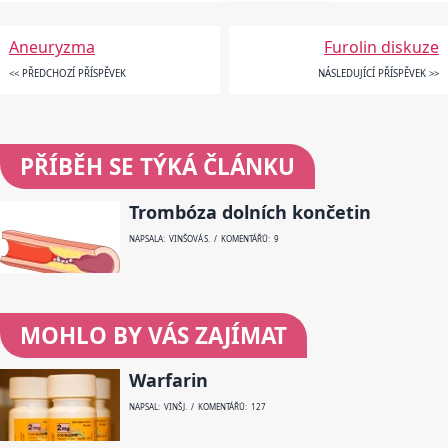
Aneuryzma
Furolin diskuze
<< PŘEDCHOZÍ PŘÍSPĚVEK
NÁSLEDUJÍCÍ PŘÍSPĚVEK >>
PŘÍBĚH SE TÝKÁ ČLÁNKU
Trombóza dolních končetin
NAPSALA: VINŠOVÁ S. / KOMENTÁŘŮ: 9
MOHLO BY VÁS ZAJÍMAT
Warfarin
NAPSAL: VINŠ J. / KOMENTÁŘŮ: 127