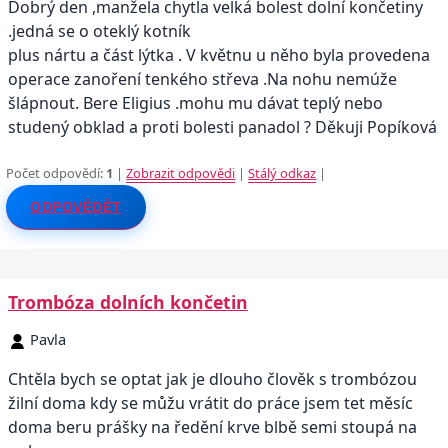
Dobrý den ,manžela chytla velká bolest dolní končetiny
.jedná se o oteklý kotník
plus nártu a část lýtka . V květnu u něho byla provedena
operace zanoření tenkého střeva .Na nohu nemúže
šlápnout. Bere Eligius .mohu mu dávat teplý nebo
studený obklad a proti bolesti panadol ? Děkuji Popíková
Počet odpovědí:
1
|
Zobrazit odpovědi
|
Stálý odkaz
|
ODPOVĚDĚT
Trombóza dolních končetin
Pavla
Chtěla bych se optat jak je dlouho člověk s trombózou
žilní doma kdy se můžu vrátit do práce jsem tet měsíc
doma beru prášky na ředění krve blbě semi stoupá na