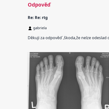
Odpověď
Re: Re: rtg
gabriela
Děkuji za odpověd´,škoda,že nelze odeslad