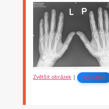
Zvětšit obrázek
|
ODPOVĚDĚT