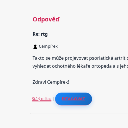
Odpověď
Re: rtg
Cempírek
Takto se může projevovat psoriatická artritid
vyhledat ochotného lékaře ortopeda a s jeho 
Zdraví Cempírek!
Stálý odkaz
|
REAGOVAT