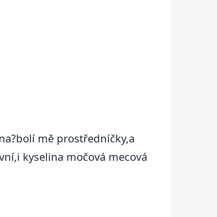
ěna?bolí mě prostředníčky,a
ivní,i kyselina močová mecová