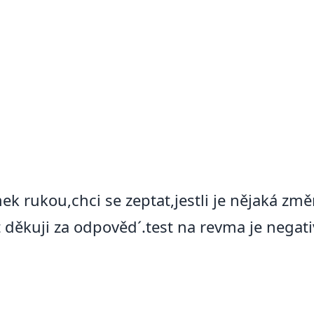
k rukou,chci se zeptat,jestli je nějaká zm
děkuji za odpověd´.test na revma je negat