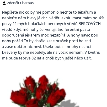
Zdeněk Charous
Nepíšete nic co by mě pomohlo nechte to lékařum a
nepleťte nám hlavy Já chci vědět jakoiu mast mám použít
po vyléčených bolačkách bercových vředů BERCOVÝCH
vředů když mě nohy červenají. Indiferentní pasta
doporučená lékařem moc nezabírá. A nohy navíc boli
nohy pořád To by chtělo zase prášek proti bolesti
a zase doktor nic neví. Useknout si mnohy nechci
Dřevěny by mě nebolely. ale na vozík nemám. V květnu
mě bude teprve 82 let a chtěl bych ještě něco užít.