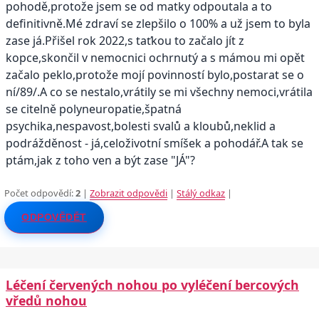
pohodě,protože jsem se od matky odpoutala a to
definitivně.Mé zdraví se zlepšilo o 100% a už jsem to byla
zase já.Přišel rok 2022,s taťkou to začalo jít z
kopce,skončil v nemocnici ochrnutý a s mámou mi opět
začalo peklo,protože mojí povinností bylo,postarat se o
ní/89/.A co se nestalo,vrátily se mi všechny nemoci,vrátila
se citelně polyneuropatie,špatná
psychika,nespavost,bolesti svalů a kloubů,neklid a
podrážděnost - já,celoživotní smíšek a pohodář.A tak se
ptám,jak z toho ven a být zase "JÁ"?
Počet odpovědí:
2
|
Zobrazit odpovědi
|
Stálý odkaz
|
ODPOVĚDĚT
Léčení červených nohou po vyléčení bercových
vředů nohou