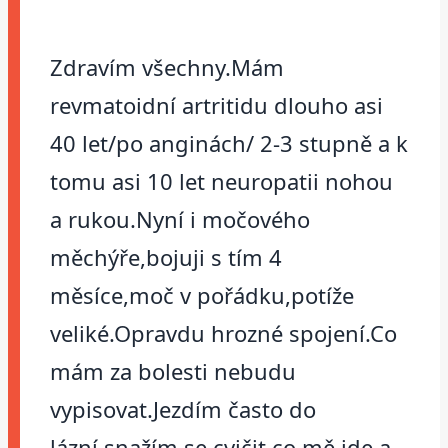
Zdravím všechny.Mám
revmatoidní artritidu dlouho asi
40 let/po anginách/ 2-3 stupně a k
tomu asi 10 let neuropatii nohou
a rukou.Nyní i močového
měchýře,bojuji s tím 4
měsíce,moč v pořádku,potíže
veliké.Opravdu hrozné spojení.Co
mám za bolesti nebudu
vypisovat.Jezdím často do
lázní,snažím se cvičit co mě jde a