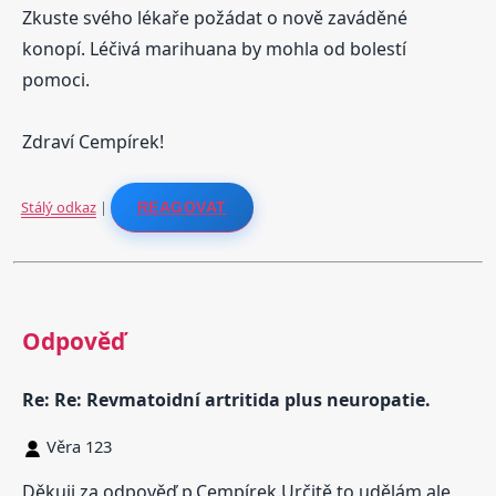
Zkuste svého lékaře požádat o nově zaváděné
konopí. Léčivá marihuana by mohla od bolestí
pomoci.
Zdraví Cempírek!
Stálý odkaz
|
REAGOVAT
Odpověď
Re: Re: Revmatoidní artritida plus neuropatie.
Věra 123
Děkuji za odpověď p.Cempírek.Určitě to udělám,ale