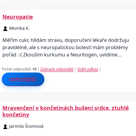
Neuropatie
Monika K.
Měřím cukr, hlídám stravu, doporučení lékaře dodržuju
pravidelně, ale s neuropatickou bolestí mám problémy
pořád :-( Zkouším kurkumu a Neuritogen, uvidíme…
Počet odpovědí:
10
|
Zobrazit odpovědi
|
Stálý odkaz
|
ODPOVĚDĚT
Mravenčení v končetinách,bušení srdce, ztuhlé
končetiny
Jarmila Šromová