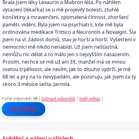
Brala jsem léky Lexaurin a Mabron léta. Po náhlém
vysazení (lékařka) se u mě projevily bolesti, ztuhlé
končetiny a mravenčení, zpomalená činnost, zhoršení
paměti, vidění. Byla jsem na psychiatrii, kde mě byla
ordinována medikace Trittico a Neurontin a Novalgin. Šla
jsem na vl. žádost domů, stav je horší a horší. Vyšetření v
nemocnici mě nikdo nenabídl. Už jsem nešťastná,
nemůžu nic dělat a to málo jen s nejvyšším nasazením.
Prosím, nechce se mě už ani žít, manžel má se mnou
svatou trpělivost, ale nevím, jak to dlouho vydrží. Je mě
68 let a prý na to nevypadám, ale pozoruju, jak jsem za ty
skoro 3 měsíce sešla. Jarmila.
Počet odpovědí:
10
|
Zobrazit odpovědi
|
Stálý odkaz
|
ODPOVĚDĚT
Svědění a pálení v tříslech