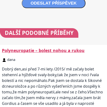
ODESLAT PŘÍSPĚVEK
DALŠÍ
PODOBNÉ PŘÍBĚHY
Polyneuropatie – bolest nohou a rukou
dana
Dobrý den,asi před 7-mi lety /2015/ mě začaly bolet
stehenní a hýžďové svaly-boky,tak že jsem v noci řvala
bolestí a nic nepomáhalo.Pak jsem se dostala k šikovné
dr.neuroložce a po různých vyšetřeních jsme dospěly k
tomu,že mám polyneuropatii,ale neví se z čeho.Všechno
začalo tím,že jsem měla nervy z mámy,začala jsem brát
Gordius a časem se vše usadilo a já byla v naprosté