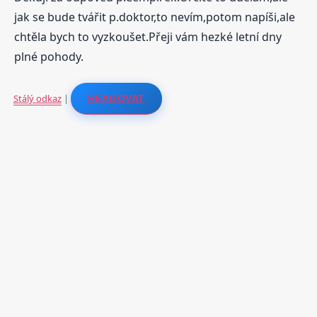
jak se bude tvářit p.doktor,to nevím,potom napíši,ale
chtěla bych to vyzkoušet.Přeji vám hezké letní dny
plné pohody.
Stálý odkaz
|
REAGOVAT