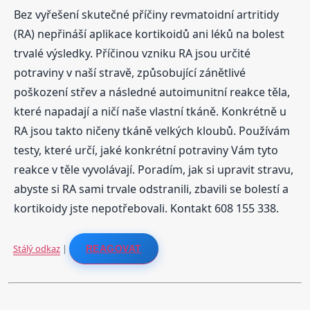
Bez vyřešení skutečné příčiny revmatoidní artritidy
(RA) nepřináší aplikace kortikoidů ani léků na bolest
trvalé výsledky. Příčinou vzniku RA jsou určité
potraviny v naší stravě, způsobující zánětlivé
poškození střev a následné autoimunitní reakce těla,
které napadají a ničí naše vlastní tkáně. Konkrétně u
RA jsou takto ničeny tkáně velkých kloubů. Používám
testy, které určí, jaké konkrétní potraviny Vám tyto
reakce v těle vyvolávají. Poradím, jak si upravit stravu,
abyste si RA sami trvale odstranili, zbavili se bolestí a
kortikoidy jste nepotřebovali. Kontakt 608 155 338.
Stálý odkaz
|
REAGOVAT