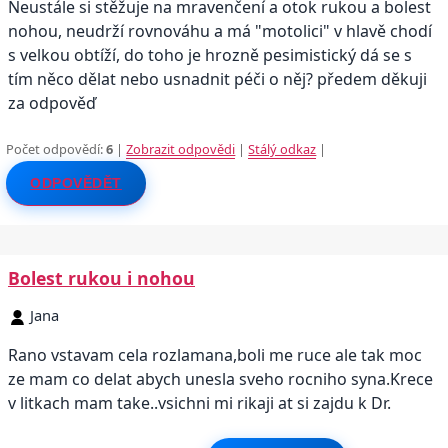
Neustále si stěžuje na mravenčení a otok rukou a bolest
nohou, neudrží rovnováhu a má "motolici" v hlavě chodí
s velkou obtíží, do toho je hrozně pesimistický dá se s
tím něco dělat nebo usnadnit péči o něj? předem děkuji
za odpověď
Počet odpovědí:
6
|
Zobrazit odpovědi
|
Stálý odkaz
|
ODPOVĚDĚT
Bolest rukou i nohou
Jana
Rano vstavam cela rozlamana,boli me ruce ale tak moc
ze mam co delat abych unesla sveho rocniho syna.Krece
v litkach mam take..vsichni mi rikaji at si zajdu k Dr.