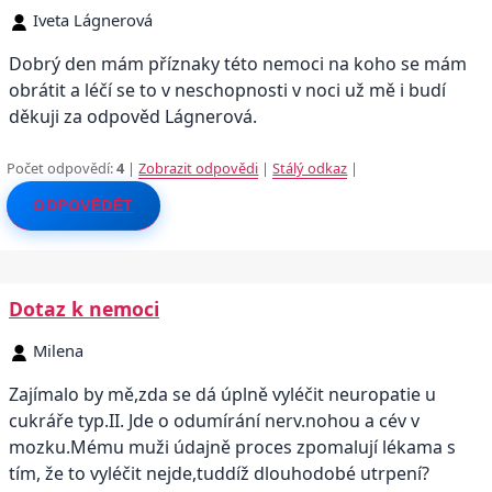
Iveta Lágnerová
Dobrý den mám příznaky této nemoci na koho se mám
obrátit a léčí se to v neschopnosti v noci už mě i budí
děkuji za odpověd Lágnerová.
Počet odpovědí:
4
|
Zobrazit odpovědi
|
Stálý odkaz
|
ODPOVĚDĚT
Dotaz k nemoci
Milena
Zajímalo by mě,zda se dá úplně vyléčit neuropatie u
cukráře typ.II. Jde o odumírání nerv.nohou a cév v
mozku.Mému muži údajně proces zpomalují lékama s
tím, že to vyléčit nejde,tuddíž dlouhodobé utrpení?