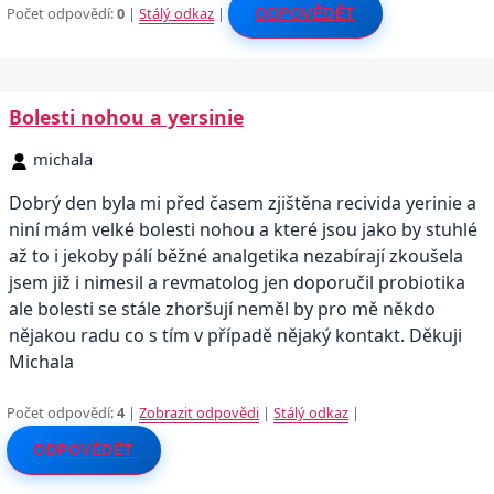
Počet odpovědí:
0
|
Stálý odkaz
|
ODPOVĚDĚT
Bolesti nohou a yersinie
michala
Dobrý den byla mi před časem zjištěna recivida yerinie a
niní mám velké bolesti nohou a které jsou jako by stuhlé
až to i jekoby pálí běžné analgetika nezabírají zkoušela
jsem již i nimesil a revmatolog jen doporučil probiotika
ale bolesti se stále zhoršují neměl by pro mě někdo
nějakou radu co s tím v případě nějaký kontakt. Děkuji
Michala
Počet odpovědí:
4
|
Zobrazit odpovědi
|
Stálý odkaz
|
ODPOVĚDĚT