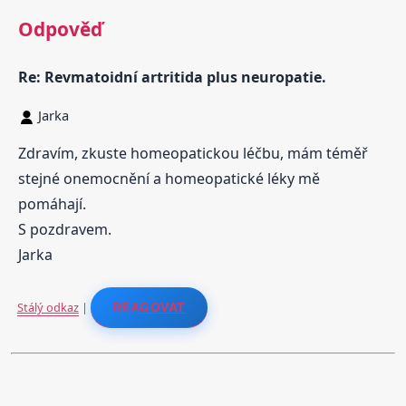
Odpověď
Re: Revmatoidní artritida plus neuropatie.
Jarka
Zdravím, zkuste homeopatickou léčbu, mám téměř
stejné onemocnění a homeopatické léky mě
pomáhají.
S pozdravem.
Jarka
Stálý odkaz
|
REAGOVAT