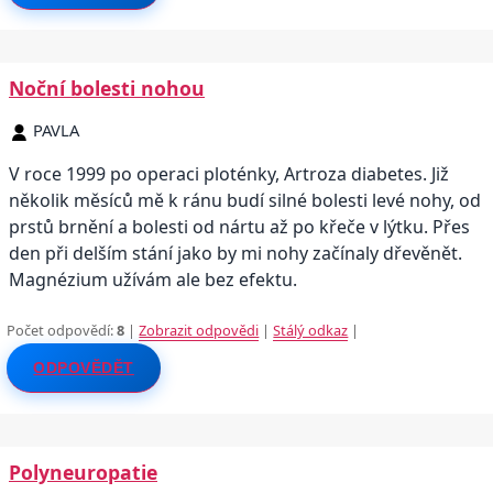
Noční bolesti nohou
PAVLA
V roce 1999 po operaci ploténky, Artroza diabetes. Již
několik měsíců mě k ránu budí silné bolesti levé nohy, od
prstů brnění a bolesti od nártu až po křeče v lýtku. Přes
den při delším stání jako by mi nohy začínaly dřevěnět.
Magnézium užívám ale bez efektu.
Počet odpovědí:
8
|
Zobrazit odpovědi
|
Stálý odkaz
|
ODPOVĚDĚT
Polyneuropatie