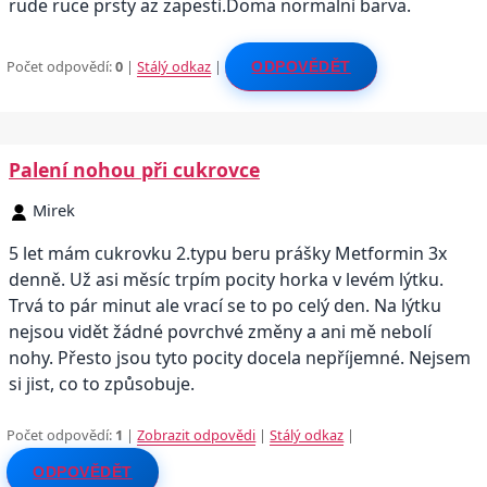
rude ruce prsty az zapesti.Doma normalni barva.
Počet odpovědí:
0
|
Stálý odkaz
|
ODPOVĚDĚT
Palení nohou při cukrovce
Mirek
5 let mám cukrovku 2.typu beru prášky Metformin 3x
denně. Už asi měsíc trpím pocity horka v levém lýtku.
Trvá to pár minut ale vrací se to po celý den. Na lýtku
nejsou vidět žádné povrchvé změny a ani mě nebolí
nohy. Přesto jsou tyto pocity docela nepříjemné. Nejsem
si jist, co to způsobuje.
Počet odpovědí:
1
|
Zobrazit odpovědi
|
Stálý odkaz
|
ODPOVĚDĚT