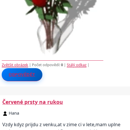
Zvětšit obrázek
| Počet odpovědí:
0
|
Stálý odkaz
|
ODPOVĚDĚT
Červené prsty na rukou
Hana
Vzdy kdyz prijdu z venku,at v zime ci v lete,mam uplne