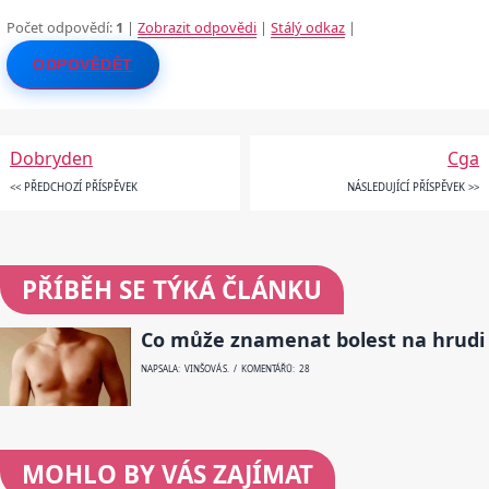
Počet odpovědí:
1
|
Zobrazit odpovědi
|
Stálý odkaz
|
ODPOVĚDĚT
Dobryden
Cga
<< PŘEDCHOZÍ PŘÍSPĚVEK
NÁSLEDUJÍCÍ PŘÍSPĚVEK >>
PŘÍBĚH SE TÝKÁ ČLÁNKU
Co může znamenat bolest na hrudi
NAPSALA: VINŠOVÁ S. / KOMENTÁŘŮ: 28
MOHLO BY VÁS ZAJÍMAT