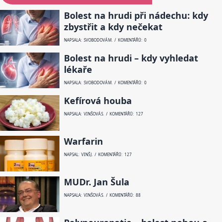
Bolest na hrudi při nádechu: kdy
zbystřit a kdy nečekat
NAPSALA: SVOBODOVÁ M. / KOMENTÁŘŮ: 0
Bolest na hrudi – kdy vyhledat
lékaře
NAPSALA: SVOBODOVÁ M. / KOMENTÁŘŮ: 0
Kefírová houba
NAPSALA: VINŠOVÁ S. / KOMENTÁŘŮ: 127
Warfarin
NAPSAL: VINŠ J. / KOMENTÁŘŮ: 127
MUDr. Jan Šula
NAPSALA: VINŠOVÁ S. / KOMENTÁŘŮ: 88