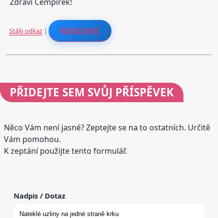
Zdraví Cempírek!
Stálý odkaz
|
REAGOVAT
PŘIDEJTE
SEM SVŮJ PŘÍSPĚVEK
Něco Vám není jasné? Zeptejte se na to ostatních. Určitě
Vám pomohou.
K zeptání použijte tento formulář.
Nadpis / Dotaz