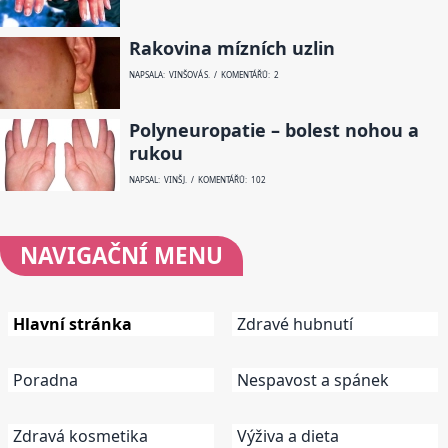
Rakovina mízních uzlin
NAPSALA: VINŠOVÁ S. / KOMENTÁŘŮ: 2
Polyneuropatie – bolest nohou a
rukou
NAPSAL: VINŠ J. / KOMENTÁŘŮ: 102
NAVIGAČNÍ
MENU
Hlavní stránka
Zdravé hubnutí
Poradna
Nespavost a spánek
Zdravá kosmetika
Výživa a dieta