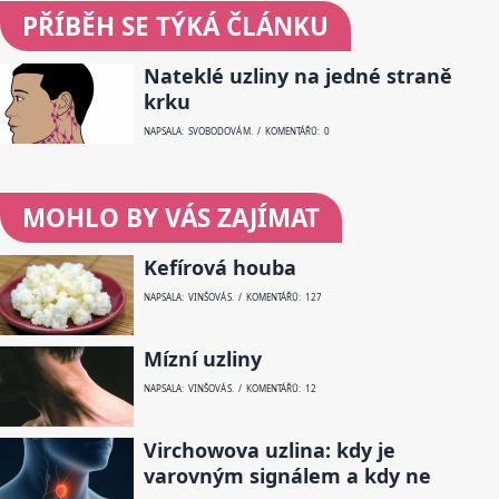
PŘÍBĚH SE TÝKÁ ČLÁNKU
Nateklé uzliny na jedné straně
krku
NAPSALA: SVOBODOVÁ M. / KOMENTÁŘŮ: 0
MOHLO BY VÁS ZAJÍMAT
Kefírová houba
NAPSALA: VINŠOVÁ S. / KOMENTÁŘŮ: 127
Mízní uzliny
NAPSALA: VINŠOVÁ S. / KOMENTÁŘŮ: 12
Virchowova uzlina: kdy je
varovným signálem a kdy ne