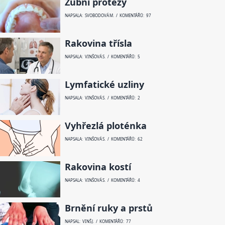
Zubní protézy
NAPSALA: SVOBODOVÁ M. / KOMENTÁŘŮ: 97
Rakovina třísla
NAPSALA: VINŠOVÁ S. / KOMENTÁŘŮ: 5
Lymfatické uzliny
NAPSALA: VINŠOVÁ S. / KOMENTÁŘŮ: 2
Vyhřezlá ploténka
NAPSALA: VINŠOVÁ S. / KOMENTÁŘŮ: 62
Rakovina kostí
NAPSALA: VINŠOVÁ S. / KOMENTÁŘŮ: 4
Brnění ruky a prstů
NAPSAL: VINŠ J. / KOMENTÁŘŮ: 77