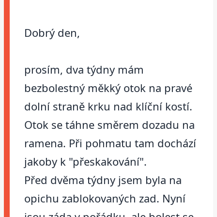
Dobrý den,
prosím, dva týdny mám
bezbolestný měkký otok na pravé
dolní straně krku nad klíční kostí.
Otok se táhne směrem dozadu na
ramena. Při pohmatu tam dochází
jakoby k "přeskakování".
Před dvěma týdny jsem byla na
opichu zablokovaných zad. Nyní
jsou záda v pořádku, ale bolest se