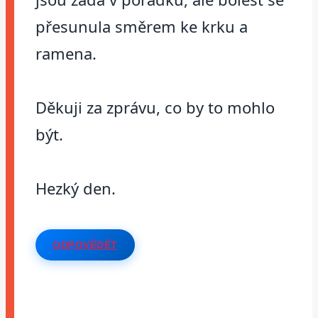
přesunula směrem ke krku a
ramena.
Děkuji za zprávu, co by to mohlo
být.
Hezký den.
ODPOVĚDĚT