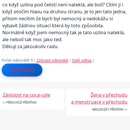
co když uzlina pod čelistí není nateklá, ale bolí? Cítím ji i
když otočím hlavu na druhou stranu. Je to jen tato jedna,
přitom necítím že bych byl nemocný a nedokážu si
vybavit žádnou situaci která by toto způsobila.
Normálně když jsem nemocný tak je tato uzlina nateklá,
ale nebolí tak moc jako teď.
Děkuji za jakoukoliv radu.
Počet odpovědí:
1
|
Zobrazit odpovědi
|
Stálý odkaz
|
ODPOVĚDĚT
Závislost na coca-cole
Žena v přechodu
a menstruace v přechodu
<< PŘEDCHOZÍ PŘÍSPĚVEK
NÁSLEDUJÍCÍ PŘÍSPĚVEK >>