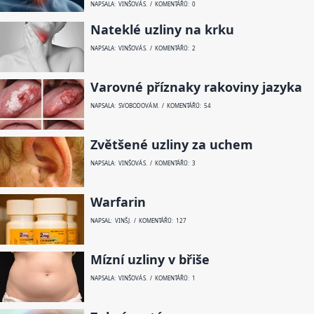
NAPSALA: VINŠOVÁ S. / KOMENTÁŘŮ: 0
Nateklé uzliny na krku
NAPSALA: VINŠOVÁ S. / KOMENTÁŘŮ: 2
Varovné příznaky rakoviny jazyka
NAPSALA: SVOBODOVÁ M. / KOMENTÁŘŮ: 54
Zvětšené uzliny za uchem
NAPSALA: VINŠOVÁ S. / KOMENTÁŘŮ: 3
Warfarin
NAPSAL: VINŠ J. / KOMENTÁŘŮ: 127
Mízní uzliny v břiše
NAPSALA: VINŠOVÁ S. / KOMENTÁŘŮ: 1