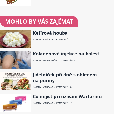
MOHLO BY VÁS ZAJÍMAT
Kefírová houba
NAPSALA: VINŠOVÁ S. / KOMENTÁŘŮ: 127
Kolagenové injekce na bolest
NAPSALA: SVOBODOVÁ M. / KOMENTÁŘŮ: 9
Jídelníček při dně s ohledem
na puriny
NAPSALA: VINŠOVÁ S. / KOMENTÁŘŮ: 34
Co nejíst při užívání Warfarinu
NAPSALA: VINŠOVÁ S. / KOMENTÁŘŮ: 111