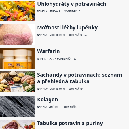
Uhlohydráty v potravinách
NAPSALA: VINŠOVÁ S. / KOMENTÁŘŮ: 0
Možnosti léčby lupénky
NAPSALA: SVOBODOVÁ M. / KOMENTÁŘŮ: 24
Warfarin
NAPSAL: VINŠ J. / KOMENTÁŘŮ: 127
Sacharidy v potravinách: seznam
a přehledná tabulka
NAPSALA: SVOBODOVÁ M. / KOMENTÁŘŮ: 0
Kolagen
NAPSALA: VINŠOVÁ S. / KOMENTÁŘŮ: 0
Tabulka potravin s puriny