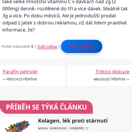
také velké množství vitamínu C v dávkách nad 2g (2
000mg) denně- rozdělené do tří a více dávek. Ideálně tak
3g a více. Po dobu měsíců. Ale je jednodušší prodat
odpad z jatek s dobrou reklamou, nž dát lidem pravdivé
informace, že?
Počet odpovědí:
0
|
Stálý odkaz
|
ODPOVĚDĚT
Parafín petrolej
Trittico diskuze
<< PŘEDCHOZÍ PŘÍSPĚVEK
NÁSLEDUJÍCÍ PŘÍSPĚVEK >>
PŘÍBĚH SE TÝKÁ ČLÁNKU
Kolagen, lék proti stárnutí
NAPSALA: SVOBODOVÁ M. / KOMENTÁŘŮ: 27