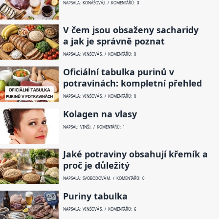
NAPSALA: KONÁŠOVÁ J. / KOMENTÁŘŮ: 0
V čem jsou obsaženy sacharidy
a jak je správně poznat
NAPSALA: VINŠOVÁ S. / KOMENTÁŘŮ: 0
Oficiální tabulka purinů v
potravinách: kompletní přehled
NAPSALA: VINŠOVÁ S. / KOMENTÁŘŮ: 0
Kolagen na vlasy
NAPSAL: VINŠ J. / KOMENTÁŘŮ: 1
Jaké potraviny obsahují křemík a
proč je důležitý
NAPSALA: SVOBODOVÁ M. / KOMENTÁŘŮ: 0
Puriny tabulka
NAPSALA: VINŠOVÁ S. / KOMENTÁŘŮ: 6