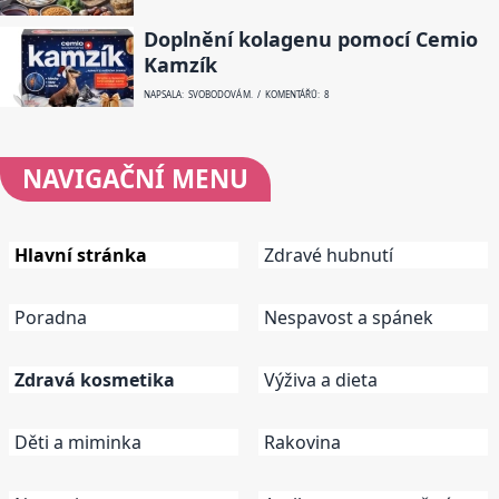
Doplnění kolagenu pomocí Cemio
Kamzík
NAPSALA: SVOBODOVÁ M. / KOMENTÁŘŮ: 8
NAVIGAČNÍ
MENU
Hlavní stránka
Zdravé hubnutí
Poradna
Nespavost a spánek
Zdravá kosmetika
Výživa a dieta
Děti a miminka
Rakovina