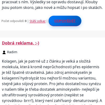
pracovat s ním. Výsledky se opravdu dostavují. Klouby
jsou potom skoro, jako nové a můžu hopsat i po skalách.
Počet odpovědí:
0
|
Stálý odkaz
|
ODPOVĚDĚT
Dobrá reklama. :-)
Radim
Kolagen, jak je patrné už z článku je velká a složitá
molekula, která kromě neprůchodnosti přes epidermis
je též špatně stravitelná. Jako zdroj aminokyselin je
kolagenní hydrolyzát tou nejhorší možnou variantou,
stejně jako sójový protein. Pro jeho dostatečnou synézu
v našem těle je třeba dostatek aminokyselin- nejlepší je
ultrafiltrovaný syrovátkový protein (neplést se
syrovátkou- brrr!), který není zahřívaný- denaturovaný. A