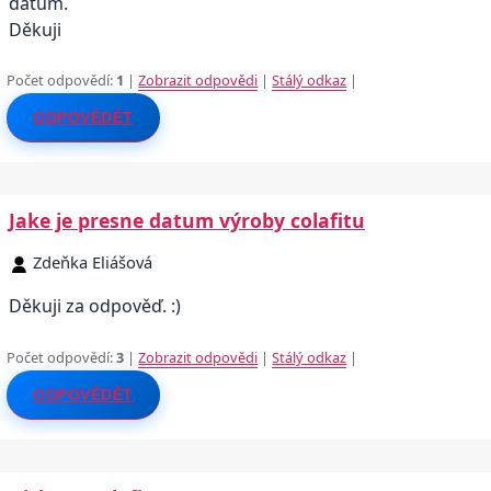
datum.
Děkuji
Počet odpovědí:
1
|
Zobrazit odpovědi
|
Stálý odkaz
|
ODPOVĚDĚT
Jake je presne datum výroby colafitu
Zdeňka Eliášová
Děkuji za odpověď. :)
Počet odpovědí:
3
|
Zobrazit odpovědi
|
Stálý odkaz
|
ODPOVĚDĚT