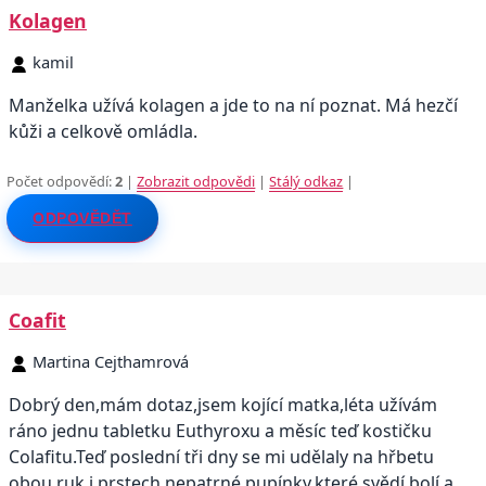
Kolagen
kamil
Manželka užívá kolagen a jde to na ní poznat. Má hezčí
kůži a celkově omládla.
Počet odpovědí:
2
|
Zobrazit odpovědi
|
Stálý odkaz
|
ODPOVĚDĚT
Coafit
Martina Cejthamrová
Dobrý den,mám dotaz,jsem kojící matka,léta užívám
ráno jednu tabletku Euthyroxu a měsíc teď kostičku
Colafitu.Teď poslední tři dny se mi udělaly na hřbetu
obou ruk i prstech nepatrné pupínky,které svědí,bolí a