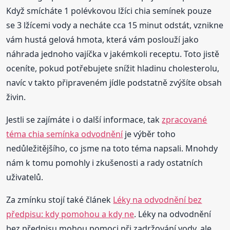
Když smícháte 1 polévkovou lžíci chia semínek pouze
se 3 lžícemi vody a necháte cca 15 minut odstát, vznikne
vám hustá gelová hmota, která vám poslouží jako
náhrada jednoho vajíčka v jakémkoli receptu. Toto jistě
oceníte, pokud potřebujete snížit hladinu cholesterolu,
navíc v takto připraveném jídle podstatně zvýšíte obsah
živin.
Jestli se zajímáte i o další informace, tak
zpracované
téma chia semínka odvodnění
je výběr toho
nedůležitějšího, co jsme na toto téma napsali. Mnohdy
nám k tomu pomohly i zkušenosti a rady ostatních
uživatelů.
Za zmínku stojí také článek
Léky na odvodnění bez
předpisu: kdy pomohou a kdy ne
. Léky na odvodnění
bez předpisu mohou pomoci při zadržování vody, ale