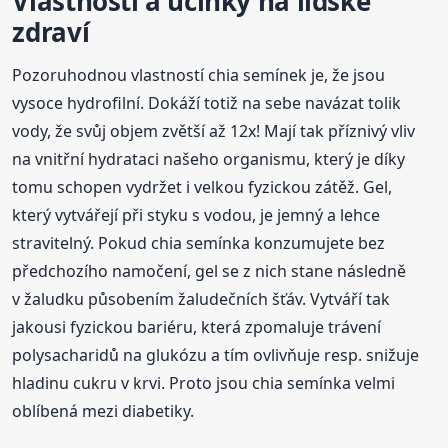
Vlastnosti a účinky na lidské
zdraví
Pozoruhodnou vlastností chia semínek je, že jsou
vysoce hydrofilní. Dokáží totiž na sebe navázat tolik
vody, že svůj objem zvětší až 12x! Mají tak příznivý vliv
na vnitřní hydrataci našeho organismu, který je díky
tomu schopen vydržet i velkou fyzickou zátěž. Gel,
který vytvářejí při styku s vodou, je jemný a lehce
stravitelný. Pokud chia semínka konzumujete bez
předchozího namočení, gel se z nich stane následně
v žaludku působením žaludečních šťáv. Vytváří tak
jakousi fyzickou bariéru, která zpomaluje trávení
polysacharidů na glukózu a tím ovlivňuje resp. snižuje
hladinu cukru v krvi. Proto jsou chia semínka velmi
oblíbená mezi diabetiky.