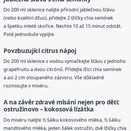
Do 200 ml sklenice nalijte přírodní jablečnou šťávu
(nebo kvalitní džus), přidejte 2 lžičky chia semínek
a špetku mleté skořice. Nechte 10 až 15 minut odstát.
Poté jednoduše vypijte.
Povzbuzující citrus nápoj
Do 200 ml sklenice s vodou vymačkejte šťávu z jednoho
grapefruitu a dvou citrónů. Přidejte lžíci chia semínek
a asi 2 cm oloupaného zázvoru. Vše důkladně
rozmixujte v mixéru.
A na závěr zdravé mlsání nejen pro děti:
ostružinovo – kokosová lízátka
Do mixéru nalijte ½ šálku kokosového mléka, ½ šálku
mandlového mléka, jeden šálek ostružin, dvě lžičky chia