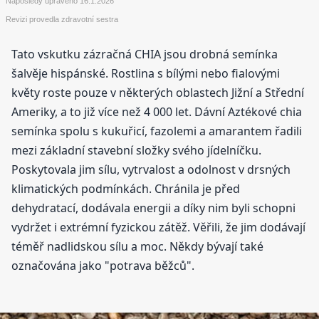
Naposledy upraveno
16.1.2026
Revizi provedla zdravotní sestra
Tato vskutku zázračná CHIA jsou drobná semínka
šalvěje hispánské. Rostlina s bílými nebo fialovými
květy roste pouze v některých oblastech Jižní a Střední
Ameriky, a to již více než 4 000 let. Dávní Aztékové chia
semínka spolu s kukuřicí, fazolemi a amarantem řadili
mezi základní stavební složky svého jídelníčku.
Poskytovala jim sílu, vytrvalost a odolnost v drsných
klimatických podmínkách. Chránila je před
dehydratací, dodávala energii a díky nim byli schopni
vydržet i extrémní fyzickou zátěž. Věřili, že jim dodávají
téměř nadlidskou sílu a moc. Někdy bývají také
označována jako "potrava běžců".