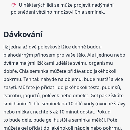
U některých lidí se může projevit nadýmání
po snědení většího množství Chia semínek.
Dávkování
Již jedna až dvě polévkové lžíce denně budou
blahodárným přínosem pro vaše tělo. Ale i jednou nebo
dvěma malými lžičkami uděláte svému organismu
dobře. Chia semínka můžete přidávat do jakéhokoli
pokrmu. Ten tak nabyde na objemu, bude hustší a více
zasytí. Můžete je přidat i do jakéhokoli těsta, pudinků,
tvarohu, jogurtů, polévek nebo omelet. Gel pak získáte
smícháním 1 dílu semínek na 10 dílů vody (ovocné šťávy
nebo mléka), nechte 5 až 10 minut odstát. Pokud
to bude déle, bude gel hustší a semínka měkčí. Poté
můžete gel přidat do jakéhokoli nápoje nebo pokrmu.