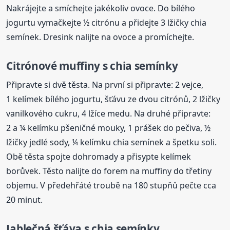
Nakrájejte a smíchejte jakékoliv ovoce. Do bílého
jogurtu vymačkejte ½ citrónu a přidejte 3 lžičky chia
semínek. Dresink nalijte na ovoce a promíchejte.
Citrónové muffiny s chia semínky
Připravte si dvě těsta. Na první si připravte: 2 vejce,
1 kelímek bílého jogurtu, šťávu ze dvou citrónů, 2 lžičky
vanilkového cukru, 4 lžíce medu. Na druhé připravte:
2 a ¼ kelímku pšeničné mouky, 1 prášek do pečiva, ½
lžičky jedlé sody, ¼ kelímku chia semínek a špetku soli.
Obě těsta spojte dohromady a přisypte kelímek
borůvek. Těsto nalijte do forem na muffiny do třetiny
objemu. V předehřáté troubě na 180 stupňů pečte cca
20 minut.
Jablečná šťáva s chia semínky