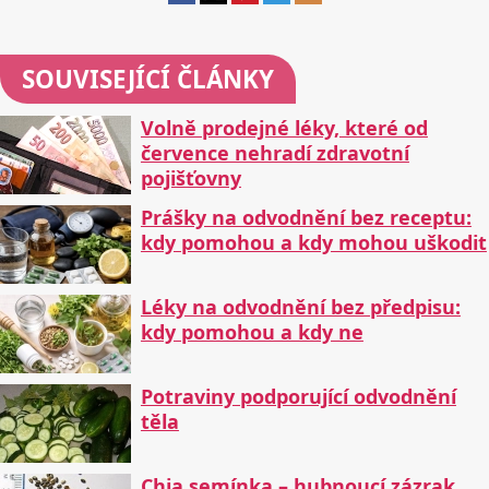
SOUVISEJÍCÍ ČLÁNKY
Volně prodejné léky, které od
července nehradí zdravotní
pojišťovny
Prášky na odvodnění bez receptu:
kdy pomohou a kdy mohou uškodit
Léky na odvodnění bez předpisu:
kdy pomohou a kdy ne
Potraviny podporující odvodnění
těla
Chia semínka – hubnoucí zázrak