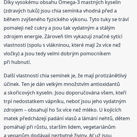
Díky vysokému obsahu Omega-3 mastných kyselin
(zdravých tuků) jsou chia semínka vhodná před a
během zvýšeného fyzického výkonu. Tyto tuky se tráví
pomaleji než cukry a jsou tak vydatným a stálým
zdrojem energie. Zároveň tím vykazují značné sytící
vlastnosti (spolu s vlákninou, které mají 2x více než
vločky) a jsou tedy velmi dobrým pomocníkem
při hubnutí.
Další vlastností chia semínek je, že mají protizánětlivý
účinek. Ten je dán velkým množstvím antioxidantů
a skořicových kyselin. Jsou doporučována všem, kteří
trpí nedostatkem vápníku, neboť jsou jeho vydatným
zdrojem – obsahují ho 5x více než mléko. U kojících
matek předcházejí padání vlasů a lámání nehtů, dětem
pomáhají při růstu, starším lidem, vegetariánům
a veganům dodávají nezbytné živiny. Ať už jsou