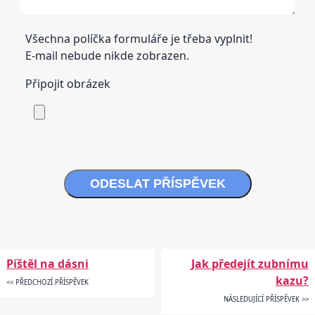
Všechna políčka formuláře je třeba vyplnit!
E-mail nebude nikde zobrazen.
Připojit obrázek
ODESLAT PŘÍSPĚVEK
Píštěl na dásni
Jak předejít zubnímu
kazu?
<< PŘEDCHOZÍ PŘÍSPĚVEK
NÁSLEDUJÍCÍ PŘÍSPĚVEK >>