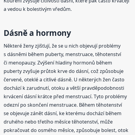
Kouření zvyšuje citlivosti dásní, které pak často krvácejí
a vedou k bolestivým vředům.
Dásně a hormony
Některé ženy zjišťují, že se u nich objevují problémy
s dásněmi během puberty, menstruace, těhotenství
či menopauzy. Zvýšení hladiny hormonů během
puberty zvyšuje průtok krve do dásní, což způsobuje
červené, oteklé a citlivé dásně. U některých žen často
dochází k zarudnutí, otoku a větší pravděpodobnosti
krvácení dásní krátce před menstruací. Tyto problémy
odezní po skončení menstruace. Během těhotenství
se objevuje zánět dásní, ke kterému dochází během
druhého nebo třetího měsíce těhotenství, může
pokračovat do osmého měsíce, způsobuje bolest, otok