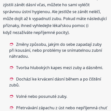
zjistili zánět dásní včas, můžete ho sami vyléčit
správnou ústní hygienou. Ale jestliže se zánět neléčí,
může dojít až k vypadnutí zubu. Pokud máte následující
příznaky, ihned vyhledejte lékařskou pomoc (i
když nezažíváte nepříjemné pocity).
Změny způsobu, jakým do sebe zapadají zuby
při kousání, nebo problémy se snímatelnou zubní
náhradou.
Tvorba hlubokých kapes mezi zuby a dásněmi.
Dochází ke krvácení dásní během a po čištění
zubů.
Volné nebo posunuté zuby.
Přetrvávání zápachu z úst nebo nepříjemná chuť