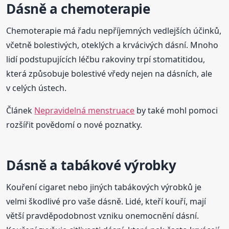
Dásně a chemoterapie
Chemoterapie má řadu nepříjemných vedlejších účinků,
včetně bolestivých, oteklých a krvácivých dásní. Mnoho
lidí podstupujících léčbu rakoviny trpí stomatitidou,
která způsobuje bolestivé vředy nejen na dásních, ale
v celých ústech.
Článek
Nepravidelná menstruace
by také mohl pomoci
rozšířit povědomí o nové poznatky.
Dásně a tabákové výrobky
Kouření cigaret nebo jiných tabákových výrobků je
velmi škodlivé pro vaše dásně. Lidé, kteří kouří, mají
větší pravděpodobnost vzniku onemocnění dásní.