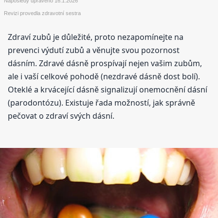
Naposledy upraveno
16.1.2026
Revizi provedla zdravotní sestra
Zdraví zubů je důležité, proto nezapomínejte na
prevenci výdutí zubů a věnujte svou pozornost
dásním. Zdravé dásně prospívají nejen vašim zubům,
ale i vaší celkové pohodě (nezdravé dásně dost bolí).
Oteklé a krvácející dásně signalizují onemocnění dásní
(parodontózu). Existuje řada možností, jak správně
pečovat o zdraví svých dásní.