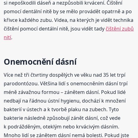
si nepoškodili dáseň a nezpůsobili krvácení. Čištění
pomocí dentální nitě by se mělo provádět opatrně a po
křivce každého zubu. Videa, na kterých je vidět technika
čištění pomocí dentální nitě, jsou vidět tady
čištění zubů
nití
.
Onemocnění dásní
Více než tři čtvrtiny dospělých ve věku nad 35 let trpí
parodontózou. Většina lidí s onemocněním dásní trpí
méně závažnou formou – zánětem dásní. Pokud lidé
nedbají na řádnou ústní hygienu, dochází k množení
bakterií v ústech a k tvorbě plaku na zubech. Tyto
bakterie následně způsobují zánět dásní, což vede
k podrážděným, oteklým nebo krvácivým dásním.
Mnoho lidí se zánětem dásní nemá bolesti. Pokud jste