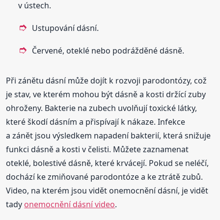
v ústech.
Ustupování dásní.
Červené, oteklé nebo podrážděné dásně.
Při zánětu dásní může dojít k rozvoji parodontózy, což
je stav, ve kterém mohou být dásně a kosti držící zuby
ohroženy. Bakterie na zubech uvolňují toxické látky,
které škodí dásním a přispívají k nákaze. Infekce
a zánět jsou výsledkem napadení bakterií, která snižuje
funkci dásně a kosti v čelisti. Můžete zaznamenat
oteklé, bolestivé dásně, které krvácejí. Pokud se neléčí,
dochází ke zmiňované parodontóze a ke ztrátě zubů.
Video, na kterém jsou vidět onemocnění dásní, je vidět
tady
onemocnění dásní video
.