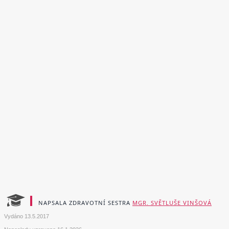
NAPSALA ZDRAVOTNÍ SESTRA
MGR. SVĚTLUŠE VINŠOVÁ
Vydáno
13.5.2017