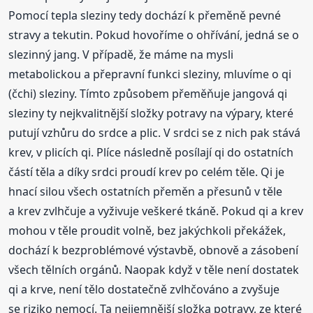
Pomocí tepla sleziny tedy dochází k přeměně pevné
stravy a tekutin. Pokud hovoříme o ohřívání, jedná se o
slezinný jang. V případě, že máme na mysli
metabolickou a přepravní funkci sleziny, mluvíme o qi
(čchi) sleziny. Tímto způsobem přeměňuje jangová qi
sleziny ty nejkvalitnější složky potravy na výpary, které
putují vzhůru do srdce a plic. V srdci se z nich pak stává
krev, v plicích qi. Plíce následně posílají qi do ostatních
částí těla a díky srdci proudí krev po celém těle. Qi je
hnací silou všech ostatních přeměn a přesunů v těle
a krev zvlhčuje a vyživuje veškeré tkáně. Pokud qi a krev
mohou v těle proudit volně, bez jakýchkoli překážek,
dochází k bezproblémové výstavbě, obnově a zásobení
všech tělních orgánů. Naopak když v těle není dostatek
qi a krve, není tělo dostatečně zvlhčováno a zvyšuje
se riziko nemocí. Ta nejjemnější složka potravy, ze které