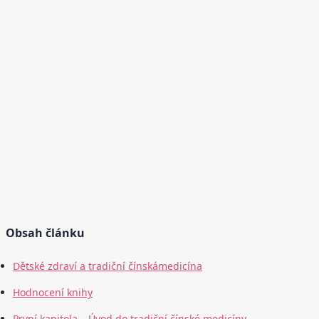
Obsah článku
Dětské zdraví a tradiční čínskámedicína
Hodnocení knihy
První kapitola – Úvod do tradiční čínské medicíny