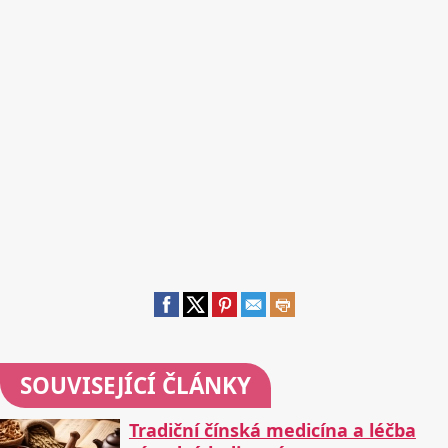
SOUVISEJÍCÍ ČLÁNKY
Tradiční čínská medicína a léčba