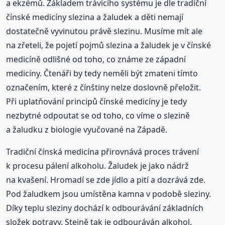
a ekzémů. Základem trávicího systému je dle tradiční
čínské medicíny slezina a žaludek a děti nemají
dostatečně vyvinutou právě slezinu. Musíme mít ale
na zřeteli, že pojetí pojmů slezina a žaludek je v čínské
medicíně odlišné od toho, co známe ze západní
medicíny. Čtenáři by tedy neměli být zmateni tímto
označením, které z čínštiny nelze doslovně přeložit.
Při uplatňování principů čínské medicíny je tedy
nezbytné odpoutat se od toho, co víme o slezině
a žaludku z biologie vyučované na Západě.
Tradiční čínská medicína přirovnává proces trávení
k procesu pálení alkoholu. Žaludek je jako nádrž
na kvašení. Hromadí se zde jídlo a pití a dozrává zde.
Pod žaludkem jsou umístěna kamna v podobě sleziny.
Díky teplu sleziny dochází k odbourávání základních
složek potravy. Stejně tak je odbouráván alkohol.