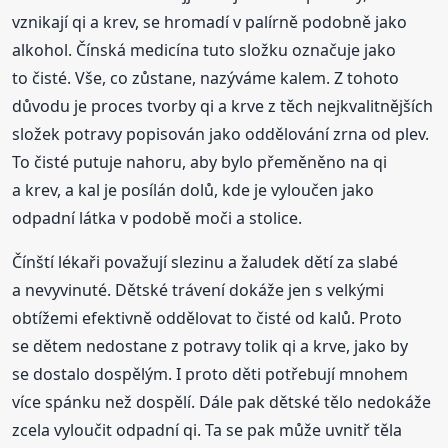
vznikají qi a krev, se hromadí v palírně podobně jako
alkohol. Čínská medicína tuto složku označuje jako
to čisté. Vše, co zůstane, nazýváme kalem. Z tohoto
důvodu je proces tvorby qi a krve z těch nejkvalitnějších
složek potravy popisován jako oddělování zrna od plev.
To čisté putuje nahoru, aby bylo přeměněno na qi
a krev, a kal je posílán dolů, kde je vyloučen jako
odpadní látka v podobě moči a stolice.
Čínští lékaři považují slezinu a žaludek dětí za slabé
a nevyvinuté. Dětské trávení dokáže jen s velkými
obtížemi efektivně oddělovat to čisté od kalů. Proto
se dětem nedostane z potravy tolik qi a krve, jako by
se dostalo dospělým. I proto děti potřebují mnohem
více spánku než dospělí. Dále pak dětské tělo nedokáže
zcela vyloučit odpadní qi. Ta se pak může uvnitř těla