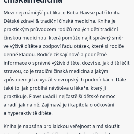
Mezi nejznámější publikace Boba Flawse patří kniha
Dětské zdraví & tradiční čínská medicína. Kniha je
praktickým průvodcem rodičů malých dětí tradiční
čínskou medicínou, která pomůže najít správný směr
ve výživě dítěte a zodpoví řadu otázek, které si rodiče
denně kladou. Rodiče získají nové a podnětné
informace o správné výživě dítěte, dozví se, jak dítě léčit
stravou, co je tradiční čínská medicína a jakým
způsobem ji lze využít v evropských podmínkách. Dále
také to, jak probíhá návštěva u lékaře, který ji
praktikuje. Flaws uvádí i nejčastější dětské nemoci
a radí, jak na ně. Zajímavá je i kapitola o očkování
a hyperaktivitě dítěte.
Kniha je napsána pro laickou veřejnost a má sloužit