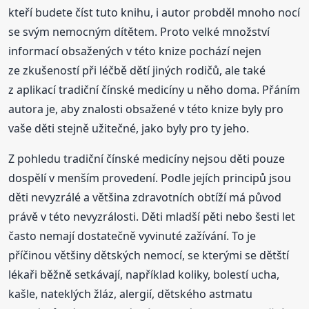
kteří budete číst tuto knihu, i autor probděl mnoho nocí
se svým nemocným dítětem. Proto velké množství
informací obsažených v této knize pochází nejen
ze zkušeností při léčbě dětí jiných rodičů, ale také
z aplikací tradiční čínské medicíny u něho doma. Přáním
autora je, aby znalosti obsažené v této knize byly pro
vaše děti stejně užitečné, jako byly pro ty jeho.
Z pohledu tradiční čínské medicíny nejsou děti pouze
dospělí v menším provedení. Podle jejích principů jsou
děti nevyzrálé a většina zdravotních obtíží má původ
právě v této nevyzrálosti. Děti mladší pěti nebo šesti let
často nemají dostatečně vyvinuté zažívání. To je
příčinou většiny dětských nemocí, se kterými se dětští
lékaři běžně setkávají, například koliky, bolestí ucha,
kašle, nateklých žláz, alergií, dětského astmatu