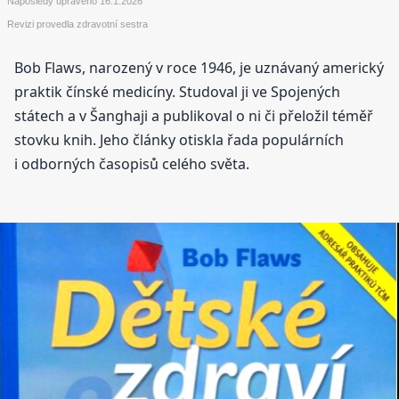
Naposledy upraveno
16.1.2026
Revizi provedla zdravotní sestra
Bob Flaws, narozený v roce 1946, je uznávaný americký
praktik čínské medicíny. Studoval ji ve Spojených
státech a v Šanghaji a publikoval o ni či přeložil téměř
stovku knih. Jeho články otiskla řada populárních
i odborných časopisů celého světa.