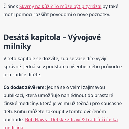
Článek
Skvrny na kůži? To může být pityriáza!
by také
mohl pomoci rozšířit povědomí o nové poznatky.
Desátá kapitola – Vývojové
milníky
V této kapitole se dozvíte, zda se vaše dítě vyvíjí
správně. Jedná se v podstatě o všeobecného průvodce
pro rodiče dítěte.
Co dodat závěrem
: Jedná se o velmi zajímavou
publikaci, která umožňuje nahlédnout do prastaré
čínské medicíny, která je velmi užitečná i pro současné
děti. Knihu můžete zakoupit v tomto ověřeném
obchodě:
Bob Flaws - Dětské zdraví & tradiční čínská
medicína
.