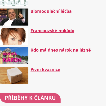
Biomodulační léčba
Francouzské mikádo
Kdo má dnes nárok na lázně
Pivní kvasnice
PŘÍBĚHY
K ČLÁNKU