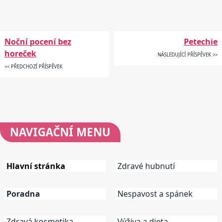
Noční pocení bez
Petechie
horeček
NÁSLEDUJÍCÍ PŘÍSPĚVEK >>
<< PŘEDCHOZÍ PŘÍSPĚVEK
NAVIGAČNÍ
MENU
Hlavní stránka
Zdravé hubnutí
Poradna
Nespavost a spánek
Zdravá kosmetika
Výživa a dieta