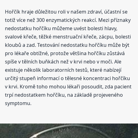
Hořčík hraje důležitou roli v našem zdraví, účastní se
totiž více než 300 enzymatických reakcí. Mezi příznaky
nedostatku hořčíku můžeme uvést bolesti hlavy,
svalové křeče, těžké menstruační křeče, zácpu, bolesti
kloubů a zad. Testování nedostatku hořčíku může být
pro lékaře obtížné, protože většina hořčíku zůstává
spíše v tělních buňkách než v krvi nebo v moči. Ale
existuje několik laboratorních testů, které nabízejí
určitý stupeň informací o tělesné koncentraci hořčíku
v krvi. Kromě toho mohou lékaři posoudit, zda pacient
trpí nedostatkem hořčíku, na základě projeveného
symptomu.