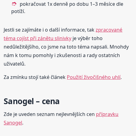
pokračovat 1x denně po dobu 1–3 měsíce dle
potíží.
Jestli se zajímáte i o další informace, tak
zpracované
téma cojíst při zánětu slinivky
je výběr toho
nedůležitějšího, co jsme na toto téma napsali. Mnohdy
nám k tomu pomohly i zkušenosti a rady ostatních
uživatelů.
Za zmínku stojí také článek
Použití živočišného uhlí
.
Sanogel – cena
Zde je uveden seznam nejlevnějších cen
přípravku
Sanogel
.