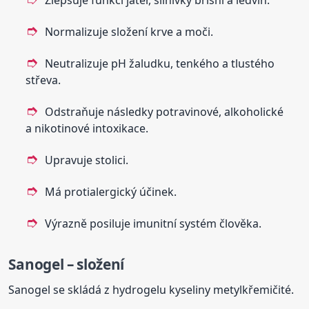
Zlepšuje funkci jater, slinivky břišní a ledvin.
Normalizuje složení krve a moči.
Neutralizuje pH žaludku, tenkého a tlustého
střeva.
Odstraňuje následky potravinové, alkoholické
a nikotinové intoxikace.
Upravuje stolici.
Má protialergický účinek.
Výrazně posiluje imunitní systém člověka.
Sanogel – složení
Sanogel se skládá z hydrogelu kyseliny metylkřemičité.