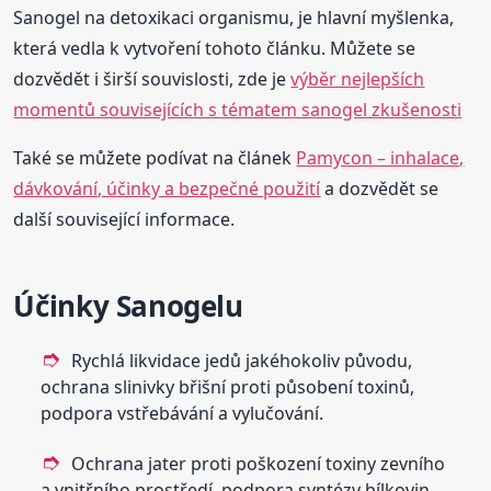
Sanogel na detoxikaci organismu, je hlavní myšlenka,
která vedla k vytvoření tohoto článku. Můžete se
dozvědět i širší souvislosti, zde je
výběr nejlepších
momentů souvisejících s tématem sanogel zkušenosti
Také se můžete podívat na článek
Pamycon – inhalace,
dávkování, účinky a bezpečné použití
a dozvědět se
další související informace.
Účinky Sanogelu
Rychlá likvidace jedů jakéhokoliv původu,
ochrana slinivky břišní proti působení toxinů,
podpora vstřebávání a vylučování.
Ochrana jater proti poškození toxiny zevního
a vnitřního prostředí, podpora syntézy bílkovin,