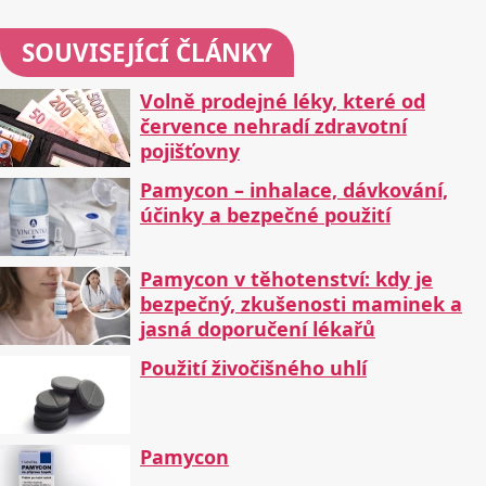
SOUVISEJÍCÍ ČLÁNKY
Volně prodejné léky, které od
července nehradí zdravotní
pojišťovny
Pamycon – inhalace, dávkování,
účinky a bezpečné použití
Pamycon v těhotenství: kdy je
bezpečný, zkušenosti maminek a
jasná doporučení lékařů
Použití živočišného uhlí
Pamycon