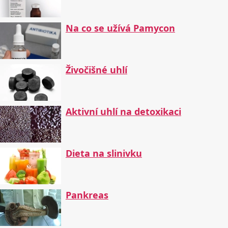
Na co se užívá Pamycon
Živočišné uhlí
Aktivní uhlí na detoxikaci
Dieta na slinivku
Pankreas