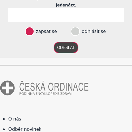
jedenáct
.
zapsat se
odhlásit se
ODESLAT
O nás
Odběr novinek