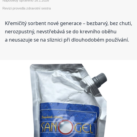
Naposledy upraveno
16.1.2026
Revizi provedla zdravotní sestra
Křemičitý sorbent nové generace – bezbarvý, bez chuti,
nerozpustný, nevstřebává se do krevního oběhu
a neusazuje se na sliznici při dlouhodobém používání.