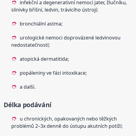
infekční a degenerativní nemoci jater, žlučníku,
slinivky břišní, ledvin, trávicího ústrojí;
bronchiální astma;
urologické nemoci doprovázené ledvinovou
nedostatečností;
atopická dermatitida;
popáleniny ve fázi intoxikace;
a další.
Délka podávání
u chronických, opakovaných nebo těžkých
problémů 2–3x denně do ústupu akutních potíží;