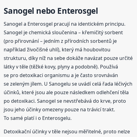
Sanogel nebo Enterosgel
Sanogel a Enterosgel pracují na identickém principu.
Sanogel je chemická sloučenina – křemičitý sorbent
(pro přirovnání – jedním z přírodních sorbentů je
například živočišné uhlí), který má houbovitou
strukturu, díky níž na sebe dokáže navázat pouze určité
látky v těle (těžké kovy, plyny a podobně). Používá
se pro detoxikaci organismu a je často srovnáván
se zeleným jílem. U Sanogelu se uvádí celá řada léčivých
účinků, které jsou ale pouze následkem odlehčení těla
po detoxikaci. Sanogel se nevstřebává do krve, proto
jsou jeho účinky omezeny pouze na trávicí trakt.
To samé platí i o Enterosgelu.
Detoxikační účinky v těle nejsou měřitelné, proto nelze