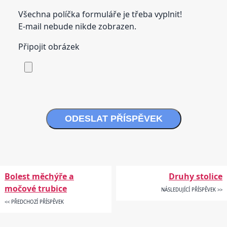
Všechna políčka formuláře je třeba vyplnit!
E-mail nebude nikde zobrazen.
Připojit obrázek
ODESLAT PŘÍSPĚVEK
Bolest měchýře a
Druhy stolice
močové trubice
NÁSLEDUJÍCÍ PŘÍSPĚVEK >>
<< PŘEDCHOZÍ PŘÍSPĚVEK