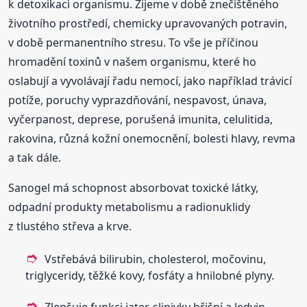
k detoxikaci organismu. Žijeme v době znečištěného
životního prostředí, chemicky upravovaných potravin,
v době permanentního stresu. To vše je příčinou
hromadění toxinů v našem organismu, které ho
oslabují a vyvolávají řadu nemocí, jako například trávicí
potíže, poruchy vyprazdňování, nespavost, únava,
vyčerpanost, deprese, porušená imunita, celulitida,
rakovina, různá kožní onemocnění, bolesti hlavy, revma
a tak dále.
Sanogel má schopnost absorbovat toxické látky,
odpadní produkty metabolismu a radionuklidy
z tlustého střeva a krve.
Vstřebává bilirubin, cholesterol, močovinu,
triglyceridy, těžké kovy, fosfáty a hnilobné plyny.