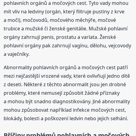
pohlavních orgánů a močových cest. Tyto vady mohou
mít vliv na ledviny (orgán, který filtruje pustiny z krve
a moči), močovodů, močového měchýře, močové
trubice a mužské či ženské genitálie. Mužské pohlavní
orgány zahrnují penis, prostatu a varlata. Ženské
pohlavní orgány pak zahrnují vagínu, dělohu, vejcovody
a vaječníky.
Abnormality pohlavních orgánů a močových cest patří
mezi nejčastější vrozené vady, které ovlivňují jedno dítě
z deseti. Některé z těchto abnormalit jsou jen drobné
problémy, které nemusejí způsobit žádné příznaky
a mohou být snadno diagnostikovány. Jiné abnormality
mohou způsobovat například infekce močových cest,
blokády, bolesti a poškození ledvin nebo jejich selhání.
Příčiny problémů pohlavních a močových