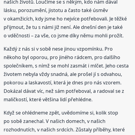
našich životů. Loučíme se s někým, kdo nám dával
lásku, porozumění, jistotu a často také úsměv
v okamžicích, kdy jsme ho nejvíce potřebovali. Je těžké
přijmout, že tu s námi již není. Ale dnešní den je také
o vděčnosti – za vše, co jsme díky němu mohli prožít.
Každý z nás si v sobě nese jinou vzpomínku. Pro
někoho byl oporou, pro jiného rádcem, pro dalšího
společníkem, s nímž se mohl zasmát i mlčet. Jeho cesta
životem nebyla vždy snadná, ale prošel jí s odvahou,
pokorou a laskavostí, která je dnes pro nás vzorem.
Dokázal dávat víc, než sám potřeboval, a radoval se z
maličkostí, které většina lidí přehlédne.
Když se ohlédneme zpět, uvědomíme si, kolik stop
po sobě zanechal. V našich domech, v našich
rozhodnutích, v našich srdcích. Zůstaly příběhy, které