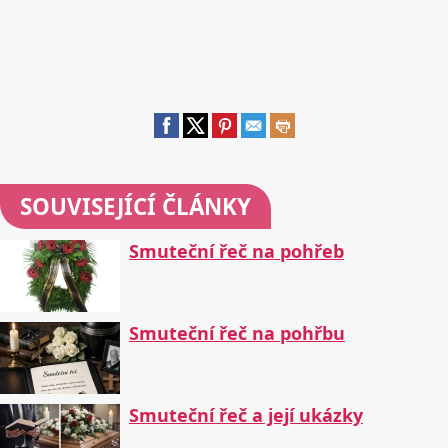
SOUVISEJÍCÍ ČLÁNKY
Smuteční řeč na pohřeb
Smuteční řeč na pohřbu
Smuteční řeč a její ukázky