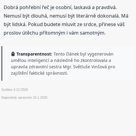
Dobrá pohřební řeč je osobní, laskavá a pravdivá.
Nemusí být dlouhá, nemusí být literárně dokonalá. Má
být lidská. Pokud budete mluvit ze srdce, přinese váš
proslov útěchu přítomným i vám samotným.
🤖 Transparentnost:
Tento článek byl vygenerován
umělou inteligencí a následně ho zkontrolovala a
upravila zdravotní sestra Mgr. Světluše Vinšová pro
zajištění faktické správnosti.
Vydáno
3.12.2025
Naposledy upraveno
16.1.2026