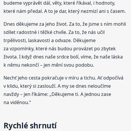
budeme vyprávět dál, věty, které říkával, i hodnoty,
které nám předal. A to je dar, který nezmizí ani s časem.
Dnes děkujeme za jeho život. Za to, že jsme s ním mohli
sdílet radostné i těžké chvíle. Za to, že nás učil
trpělivosti, laskavosti a odvaze. Děkujeme
za vzpomínky, které nás budou provázet po zbytek
života. I když dnes naše srdce bolí, víme, že naše láska
k němu nekončí – jen mění svou podobu.
Nechť jeho cesta pokračuje v míru a tichu. Ať odpočívá
v klidu, který si zaslouží. A my se dnes neloučíme
navždy – jen říkáme: „Děkujeme ti. A jednou zase
na viděnou.“
Rychlé shrnutí