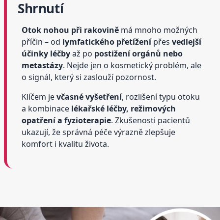
Shrnutí
Otok nohou při rakovině
má mnoho možných
příčin – od
lymfatického přetížení
přes
vedlejší
účinky léčby
až po
postižení orgánů nebo
metastázy
. Nejde jen o kosmetický problém, ale
o signál, který si zaslouží pozornost.
Klíčem je
včasné vyšetření
, rozlišení typu otoku
a kombinace
lékařské léčby, režimových
opatření a fyzioterapie
. Zkušenosti pacientů
ukazují, že správná péče výrazně zlepšuje
komfort i kvalitu života.