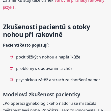
Za zmínku stojí také článek
Varovné příznaky rakoviny
jazyka
.
Zkušenosti pacientů s otoky
nohou při rakovině
Pacienti často popisují:
pocit těžkých nohou a napětí kůže
problémy s obouváním a chůzí
psychickou zátěž a strach ze zhoršení nemoci
Modelová zkušenost pacientky
„Po operaci gynekologického nádoru se mi začala
zvětšovat levá noha. Zpočátku jsem to ignorovala, ale