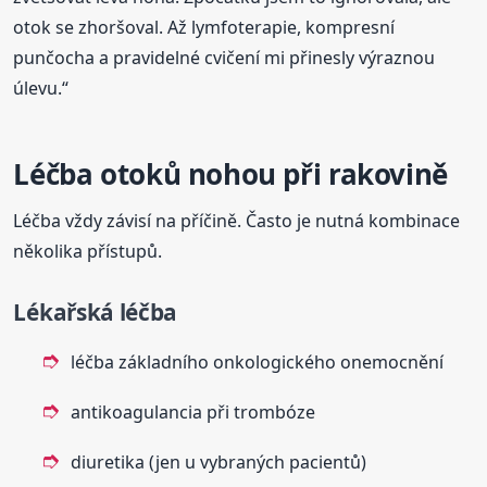
otok se zhoršoval. Až lymfoterapie, kompresní
punčocha a pravidelné cvičení mi přinesly výraznou
úlevu.“
Léčba otoků nohou při rakovině
Léčba vždy závisí na příčině. Často je nutná kombinace
několika přístupů.
Lékařská léčba
léčba základního onkologického onemocnění
antikoagulancia při trombóze
diuretika (jen u vybraných pacientů)