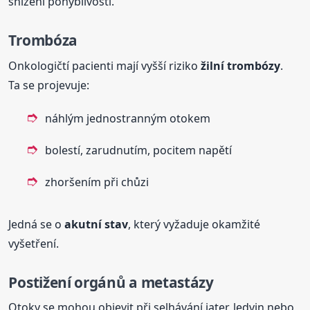
snížení pohyblivosti.
Trombóza
Onkologičtí pacienti mají vyšší riziko
žilní trombózy
.
Ta se projevuje:
náhlým jednostranným otokem
bolestí, zarudnutím, pocitem napětí
zhoršením při chůzi
Jedná se o
akutní stav
, který vyžaduje okamžité
vyšetření.
Postižení orgánů a metastázy
Otoky se mohou objevit při selhávání jater, ledvin nebo