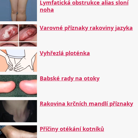
Lymfatická obstrukce alias sloní
noha
Varovné příznaky rakoviny jazyka
Vyhřezlá ploténka
Babské rady na otoky
Rakovina krčních mandlí příznaky
Příčiny otékání kotníků