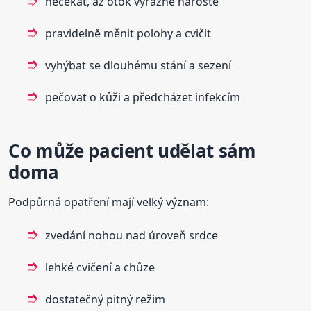
nečekat, až otok výrazně naroste
pravidelně měnit polohy a cvičit
vyhýbat se dlouhému stání a sezení
pečovat o kůži a předcházet infekcím
Co může pacient udělat sám
doma
Podpůrná opatření mají velký význam:
zvedání nohou nad úroveň srdce
lehké cvičení a chůze
dostatečný pitný režim