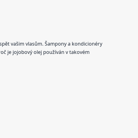
ospět vašim vlasům. Šampony a kondicionéry
proč je jojobový olej používán v takovém