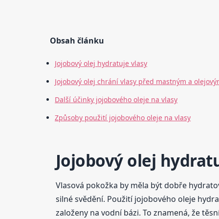
Obsah článku
Jojobový olej hydratuje vlasy
Jojobový olej chrání vlasy před mastným a olejo
Další účinky jojobového oleje na vlasy
Způsoby použití jojobového oleje na vlasy
Jojobový olej hydratu
Vlasová pokožka by měla být dobře hydratová
silné svědění. Použití jojobového oleje hydr
založeny na vodní bázi. To znamená, že těsn