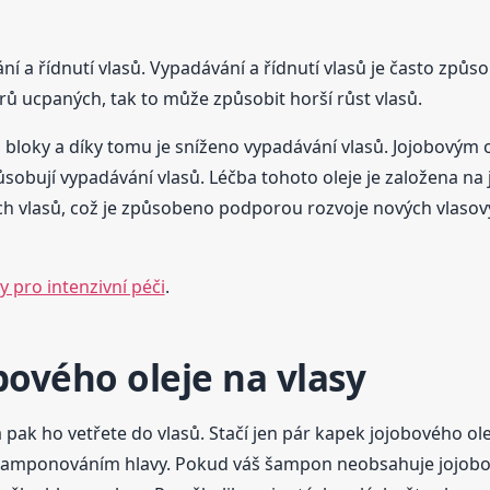
ní a řídnutí vlasů. Vypadávání a řídnutí vlasů je často způs
ů ucpaných, tak to může způsobit horší růst vlasů.
to bloky a díky tomu je sníženo vypadávání vlasů. Jojobovým
sobují vypadávání vlasů. Léčba tohoto oleje je založena na 
 vlasů, což je způsobeno podporou rozvoje nových vlasový
 pro intenzivní péči
.
bového oleje na vlasy
pak ho vetřete do vlasů. Stačí jen pár kapek jojobového ole
 šamponováním hlavy. Pokud váš šampon neobsahuje jojobový