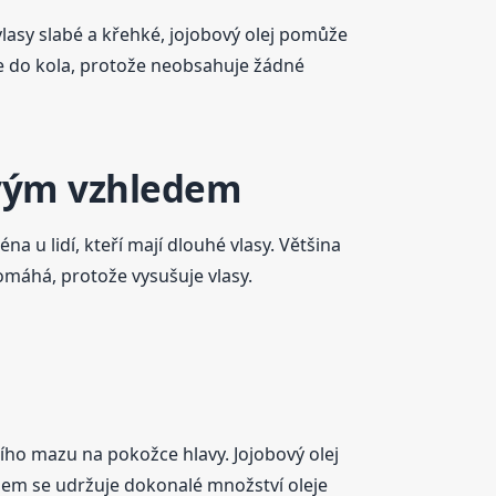
 vlasy slabé a křehké, jojobový olej pomůže
le do kola, protože neobsahuje žádné
ovým vzhledem
 u lidí, kteří mají dlouhé vlasy. Většina
omáhá, protože vysušuje vlasy.
ho mazu na pokožce hlavy. Jojobový olej
em se udržuje dokonalé množství oleje