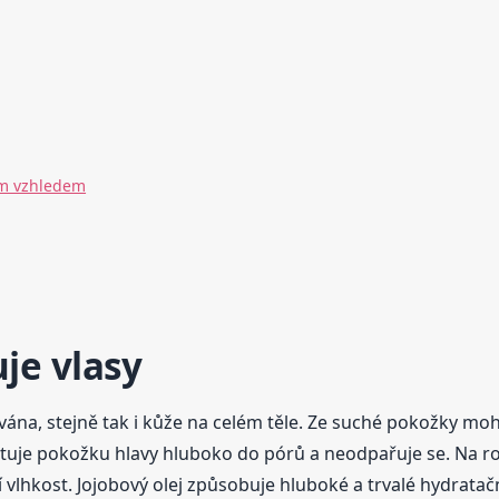
vým vzhledem
je vlasy
na, stejně tak i kůže na celém těle. Ze suché pokožky moho
atuje pokožku hlavy hluboko do pórů a neodpařuje se. Na roz
í vlhkost. Jojobový olej způsobuje hluboké a trvalé hydrata