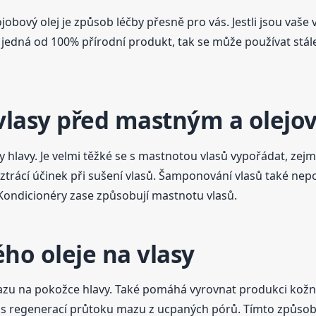
jobový olej je způsob léčby přesně pro vás. Jestli jsou vaše
 jedná od 100% přírodní produkt, tak se může používat stá
í vlasy před mastným a olej
lavy. Je velmi těžké se s mastnotou vlasů vypořádat, zejména
 ztrácí účinek při sušení vlasů. Šamponování vlasů také nep
Kondicionéry zase způsobují mastnotu vlasů.
ého oleje na vlasy
zu na pokožce hlavy. Také pomáhá vyrovnat produkci kožní
s regenerací průtoku mazu z ucpaných pórů. Tímto způsob