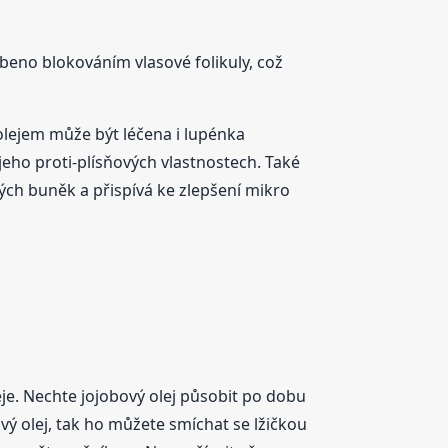
obeno blokováním vlasové folikuly, což
 olejem může být léčena i lupénka
jeho proti-plísňových vlastnostech. Také
ch buněk a přispívá ke zlepšení mikro
je. Nechte jojobový olej působit po dobu
 olej, tak ho můžete smíchat se lžičkou