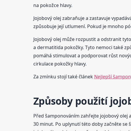
na pokožce hlavy.
Jojobový olej zabraňuje a zastavuje vypadává
způsobuje její utlumení. Pokud je mnoho pór
Jojobový olej může rozpustit a odstranit ty
a dermatitida pokožky. Tyto nemoci také způ
pomáhá stimulovat a podporovat růst nových
cirkulace pokožky hlavy.
Za zmínku stojí také článek
Nejlepší šampony
Způsoby použití jojo
Před šamponováním zahřejte jojobový olej a 
30 minut. Po uplynutí této doby začněte se