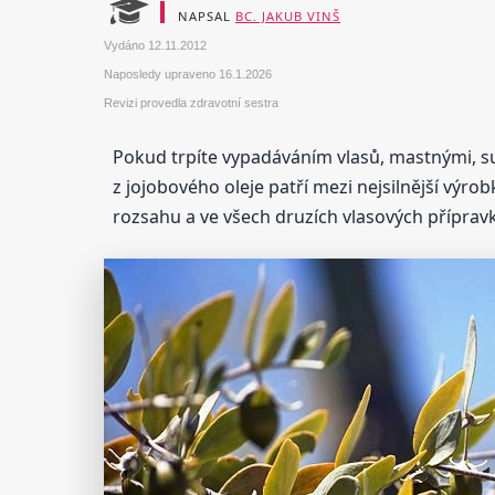
NAPSAL
BC. JAKUB VINŠ
Vydáno
12.11.2012
Naposledy upraveno
16.1.2026
Revizi provedla zdravotní sestra
Pokud trpíte vypadáváním vlasů, mastnými, s
z jojobového oleje patří mezi nejsilnější výro
rozsahu a ve všech druzích vlasových příprav