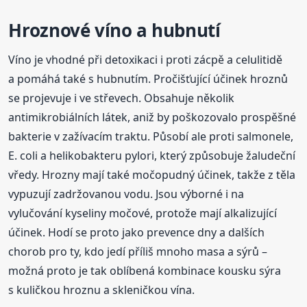
Hroznové víno a hubnutí
Víno je vhodné při detoxikaci i proti zácpě a celulitidě
a pomáhá také s hubnutím. Pročišťující účinek hroznů
se projevuje i ve střevech. Obsahuje několik
antimikrobiálních látek, aniž by poškozovalo prospěšné
bakterie v zažívacím traktu. Působí ale proti salmonele,
E. coli a helikobakteru pylori, který způsobuje žaludeční
vředy. Hrozny mají také močopudný účinek, takže z těla
vypuzují zadržovanou vodu. Jsou výborné i na
vylučování kyseliny močové, protože mají alkalizující
účinek. Hodí se proto jako prevence dny a dalších
chorob pro ty, kdo jedí příliš mnoho masa a sýrů –
možná proto je tak oblíbená kombinace kousku sýra
s kuličkou hroznu a skleničkou vína.