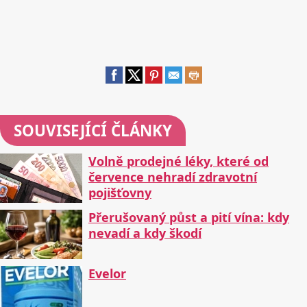
SOUVISEJÍCÍ ČLÁNKY
Volně prodejné léky, které od
července nehradí zdravotní
pojišťovny
Přerušovaný půst a pití vína: kdy
nevadí a kdy škodí
Evelor