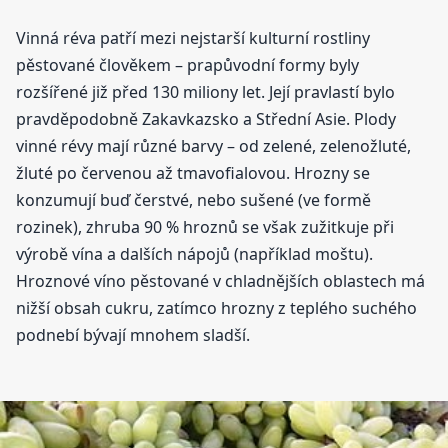
Vinná réva patří mezi nejstarší kulturní rostliny
pěstované člověkem – prapůvodní formy byly
rozšířené již před 130 miliony let. Její pravlastí bylo
pravděpodobně Zakavkazsko a Střední Asie. Plody
vinné révy mají různé barvy – od zelené, zelenožluté,
žluté po červenou až tmavofialovou. Hrozny se
konzumují buď čerstvé, nebo sušené (ve formě
rozinek), zhruba 90 % hroznů se však zužitkuje při
výrobě vína a dalších nápojů (například moštu).
Hroznové víno pěstované v chladnějších oblastech má
nižší obsah cukru, zatímco hrozny z teplého suchého
podnebí bývají mnohem sladší.