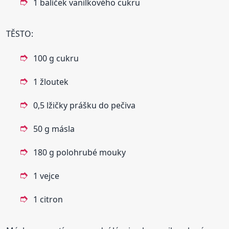
1 balíček vanilkového cukru
TĚSTO:
100 g cukru
1 žloutek
0,5 lžičky prášku do pečiva
50 g másla
180 g polohrubé mouky
1 vejce
1 citron