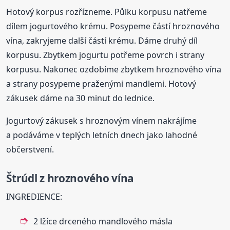
Hotový korpus rozřízneme. Půlku korpusu natřeme
dílem jogurtového krému. Posypeme částí hroznového
vína, zakryjeme další částí krému. Dáme druhý díl
korpusu. Zbytkem jogurtu potřeme povrch i strany
korpusu. Nakonec ozdobíme zbytkem hroznového vína
a strany posypeme praženými mandlemi. Hotový
zákusek dáme na 30 minut do lednice.
Jogurtový zákusek s hroznovým vínem nakrájíme
a podáváme v teplých letních dnech jako lahodné
občerstvení.
Štrúdl z hroznového vína
INGREDIENCE:
2 lžíce drceného mandlového másla