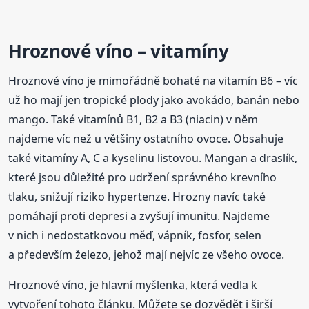
Hroznové víno – vitamíny
Hroznové víno je mimořádně bohaté na vitamín B6 – víc
už ho mají jen tropické plody jako avokádo, banán nebo
mango. Také vitamínů B1, B2 a B3 (niacin) v něm
najdeme víc než u většiny ostatního ovoce. Obsahuje
také vitamíny A, C a kyselinu listovou. Mangan a draslík,
které jsou důležité pro udržení správného krevního
tlaku, snižují riziko hypertenze. Hrozny navíc také
pomáhají proti depresi a zvyšují imunitu. Najdeme
v nich i nedostatkovou měď, vápník, fosfor, selen
a především železo, jehož mají nejvíc ze všeho ovoce.
Hroznové víno, je hlavní myšlenka, která vedla k
vytvoření tohoto článku. Můžete se dozvědět i širší