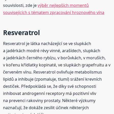
souvislosti, zde je
výběr nejlepších momentů
souvisejících s tématem zpracování hroznového vína
Resveratrol
Resveratrol je látka nacházející se ve slupkách
a jadérkách modré révy vinné, arašídech, slupkách
a jadérkách černého rybízu, v borůvkách, v moruších,
v kořenu křídlatky kopinaté, ve slupkách grapefruitu a v
červeném vínu. Resveratrol ovlivňuje metabolismus
lipidů a inhibuje (zpomaluje, tlumí) srážení krevních
destiček. Předpokládá se, že díky své schopnosti
inhibovat androgenní receptory má pozitivní vliv
na prevenci rakoviny prostaty. Některé výzkumy
naznačují, že dokáže zesílit účinek některých