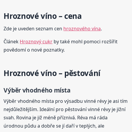
Hroznové víno – cena
Zde je uveden seznam cen
hroznového vína
.
Článek
Hroznový cukr
by také mohl pomoci rozšířit
povědomí o nové poznatky.
Hroznové víno – pěstování
Výběr vhodného místa
Výběr vhodného místa pro výsadbu vinné révy je asi tím
nejdůležitějším. Ideální pro pěstování vinné révy je jižní
svah. Rovina je již méně příznivá. Réva má ráda
úrodnou půdu a dobře se jí daří v teplých, ale