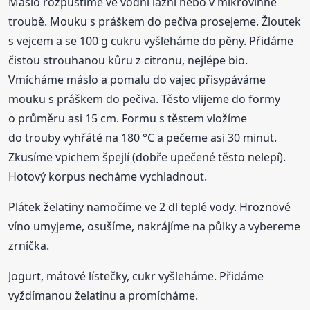
Máslo rozpustíme ve vodní lázni nebo v mikrovlnné
troubě. Mouku s práškem do pečiva prosejeme. Žloutek
s vejcem a se 100 g cukru vyšleháme do pěny. Přidáme
čistou strouhanou kůru z citronu, nejlépe bio.
Vmícháme máslo a pomalu do vajec přisypáváme
mouku s práškem do pečiva. Těsto vlijeme do formy
o průměru asi 15 cm. Formu s těstem vložíme
do trouby vyhřáté na 180 °C a pečeme asi 30 minut.
Zkusíme vpichem špejlí (dobře upečené těsto nelepí).
Hotový korpus necháme vychladnout.
Plátek želatiny namočíme ve 2 dl teplé vody. Hroznové
víno umyjeme, osušíme, nakrájíme na půlky a vybereme
zrníčka.
Jogurt, mátové lístečky, cukr vyšleháme. Přidáme
vyždímanou želatinu a promícháme.