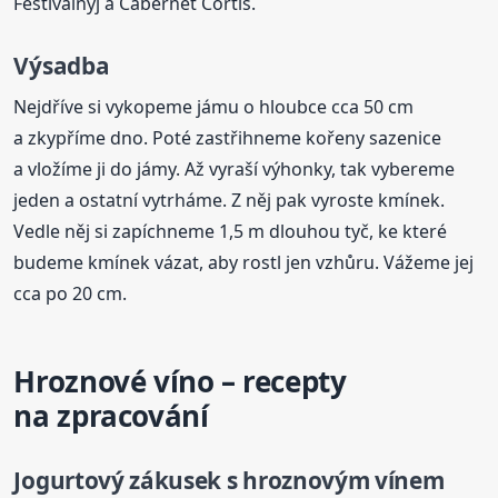
Festivalnyj a Cabernet Cortis.
Výsadba
Nejdříve si vykopeme jámu o hloubce cca 50 cm
a zkypříme dno. Poté zastřihneme kořeny sazenice
a vložíme ji do jámy. Až vyraší výhonky, tak vybereme
jeden a ostatní vytrháme. Z něj pak vyroste kmínek.
Vedle něj si zapíchneme 1,5 m dlouhou tyč, ke které
budeme kmínek vázat, aby rostl jen vzhůru. Vážeme jej
cca po 20 cm.
Hroznové víno – recepty
na zpracování
Jogurtový zákusek s hroznovým vínem