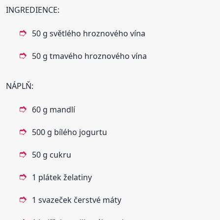
INGREDIENCE:
50 g světlého hroznového vína
50 g tmavého hroznového vína
NÁPLŇ:
60 g mandlí
500 g bílého jogurtu
50 g cukru
1 plátek želatiny
1 svazeček čerstvé máty