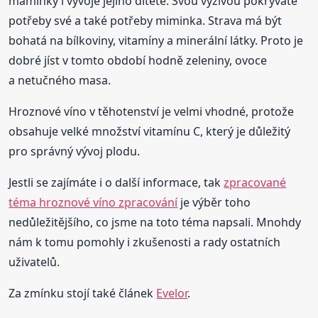
maminky i vývoje jejího dítěte. Svou výživou pokrýváte
potřeby své a také potřeby miminka. Strava má být
bohatá na bílkoviny, vitamíny a minerální látky. Proto je
dobré jíst v tomto období hodně zeleniny, ovoce
a netučného masa.
Hroznové víno v těhotenství je velmi vhodné, protože
obsahuje velké množství vitamínu C, který je důležitý
pro správný vývoj plodu.
Jestli se zajímáte i o další informace, tak
zpracované
téma hroznové víno zpracování
je výběr toho
nedůležitějšího, co jsme na toto téma napsali. Mnohdy
nám k tomu pomohly i zkušenosti a rady ostatních
uživatelů.
Za zmínku stojí také článek
Evelor
.