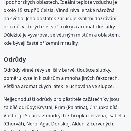
i podhorských oblastech. Ideální teplota vzduchu je
okolo 15 stupňů Celsia. Vinná réva je také náročná
na světlo. Jeho dostatek zaručuje kvalitní dozrávání
hroznů, v kterých se tvoří cukry a aromatické látky.
Důležité je vyvarovat se větrným místům a oblastem,
kde bývají časté přízemní mrazíky.
Odrůdy
Odrůdy vinné révy se liší v barvě, tloušťce slupky,
poměru kyselin k cukrům a mnoha jiných faktorech.
Většina aromatických látek je uchována ve slupce.
Nejjednodušší odrůdy pro pěstitele začátečníky jsou
za bílé odrůdy: Krystal, Prim (Palatina), Chrupka bílá,
Vostorg i Solaris. Z modrých: Chrupka červená, Isabella
(Chorvát), Nero, Agát Donskoj, Alden. Z červených: