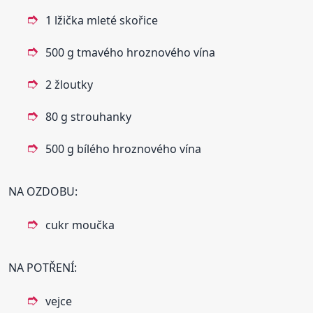
1 lžička mleté skořice
500 g tmavého hroznového vína
2 žloutky
80 g strouhanky
500 g bílého hroznového vína
NA OZDOBU:
cukr moučka
NA POTŘENÍ:
vejce