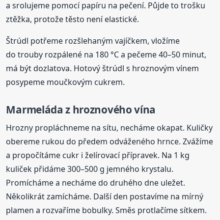
a srolujeme pomocí papíru na pečení. Půjde to trošku
ztěžka, protože těsto není elastické.
Štrúdl potřeme rozšlehaným vajíčkem, vložíme
do trouby rozpálené na 180 °C a pečeme 40–50 minut,
má být dozlatova. Hotový štrúdl s hroznovým vínem
posypeme moučkovým cukrem.
Marmeláda z hroznového vína
Hrozny propláchneme na sítu, necháme okapat. Kuličky
obereme rukou do předem odváženého hrnce. Zvážíme
a propočítáme cukr i želírovací přípravek. Na 1 kg
kuliček přidáme 300–500 g jemného krystalu.
Promícháme a necháme do druhého dne uležet.
Několikrát zamícháme. Další den postavíme na mírný
plamen a rozvaříme bobulky. Směs protlačíme sítkem.