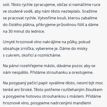
soli. Těsto rychle zpracujeme, občas si namáčíme ruce
ve studené vodě, aby nám těsto nezteplalo. Snažíme
se pracovat rychle. Vytvoříme kouli, kterou zabalíme
do čistého plátna, přikryjeme průsvitnou fólií a dáme
na 30 minut do lednice.
Umyté hroznové víno nakrájíme na půlky, pokud
obsahuje zrníčka, vybereme je. Dáme do misky
s cukrem, skořicí a rozmícháme.
Na pánvi rozehřejeme máslo, dáváme pozor, aby se
nám nespálilo. Přidáme strouhanku a orestujeme.
Na posypaný pečicí papír vyválíme těsto, nesmí být moc
tenké ani široké. Těsto potřeme rozšlehaným žloutkem
a posypeme hotovou strouhankou s máslem. Přidáme
hroznové víno, posypeme nadrcenými mandlemi