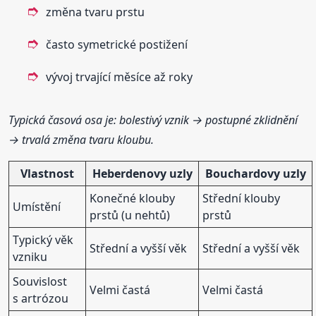
změna tvaru prstu
často symetrické postižení
vývoj trvající měsíce až roky
Typická časová osa je: bolestivý vznik → postupné zklidnění
→ trvalá změna tvaru kloubu.
Vlastnost
Heberdenovy uzly
Bouchardovy uzly
Konečné klouby
Střední klouby
Umístění
prstů (u nehtů)
prstů
Typický věk
Střední a vyšší věk
Střední a vyšší věk
vzniku
Souvislost
Velmi častá
Velmi častá
s artrózou