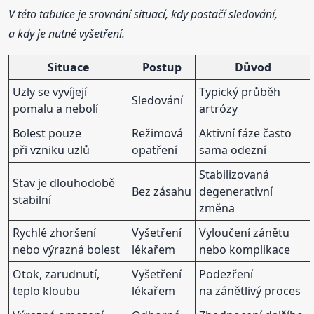
V této tabulce je srovnání situací, kdy postačí sledování,
a kdy je nutné vyšetření.
Situace
Postup
Důvod
Uzly se vyvíjejí
Typický průběh
Sledování
pomalu a nebolí
artrózy
Bolest pouze
Režimová
Aktivní fáze často
při vzniku uzlů
opatření
sama odezní
Stabilizovaná
Stav je dlouhodobě
Bez zásahu
degenerativní
stabilní
změna
Rychlé zhoršení
Vyšetření
Vyloučení zánětu
nebo výrazná bolest
lékařem
nebo komplikace
Otok, zarudnutí,
Vyšetření
Podezření
teplo kloubu
lékařem
na zánětlivý proces