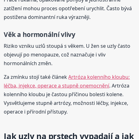
zatížení mohou proces opotřebení urychlit. Často bývá
postižena dominantní ruka výrazněji.
Věk a hormonální vlivy
Riziko vzniku uzlů stoupá s věkem. U žen se uzly často
objevují po menopauze, což naznačuje i vliv
hormonálních změn.
Za zmínku stojí také článek
Artróza kolenního kloubu:
léčba, injekce, operace a stupně onemocnění
. Artróza
kolenního kloubu je častou příčinou bolesti kolene.
Vysvětlujeme stupně artrózy, možnosti léčby, injekce,
operace i přírodní přístupy.
Jak uzly na prstech vypadají a jak