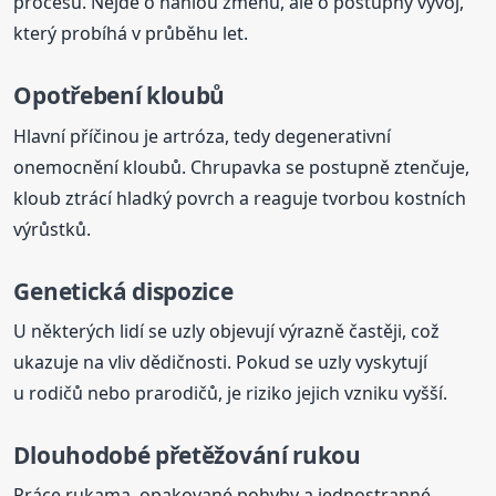
procesu. Nejde o náhlou změnu, ale o postupný vývoj,
který probíhá v průběhu let.
Opotřebení kloubů
Hlavní příčinou je artróza, tedy degenerativní
onemocnění kloubů. Chrupavka se postupně ztenčuje,
kloub ztrácí hladký povrch a reaguje tvorbou kostních
výrůstků.
Genetická dispozice
U některých lidí se uzly objevují výrazně častěji, což
ukazuje na vliv dědičnosti. Pokud se uzly vyskytují
u rodičů nebo prarodičů, je riziko jejich vzniku vyšší.
Dlouhodobé přetěžování rukou
Práce rukama, opakované pohyby a jednostranné