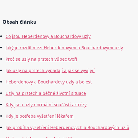
Obsah článku
Co jsou Heberdenovy a Bouchardovy uzly
Jaký je rozdíl mezi Heberdenovými a Bouchardovými uzly
Proč se uzly na prstech vůbec tvoří
Jak uzly na prstech vypadají a jak se vyvíjejí
Heberdenovy a Bouchardovy uzly a bolest
Uzly na prstech a běžné životní situace
Kdy jsou uzly normální součástí artrózy
Kdy je potřeba vyšetření lékařem
Jak probíhá vyšetření Heberdenových a Bouchardových uzlů