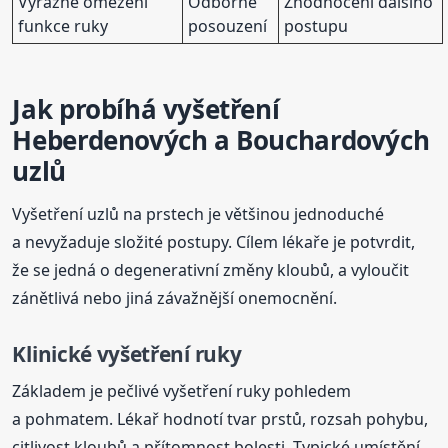
Výrazné omezení
Odborné
Zhodnocení dalšího
funkce ruky
posouzení
postupu
Jak probíhá vyšetření
Heberdenových a Bouchardových
uzlů
Vyšetření uzlů na prstech je většinou jednoduché
a nevyžaduje složité postupy. Cílem lékaře je potvrdit,
že se jedná o degenerativní změny kloubů, a vyloučit
zánětlivá nebo jiná závažnější onemocnění.
Klinické vyšetření ruky
Základem je pečlivé vyšetření ruky pohledem
a pohmatem. Lékař hodnotí tvar prstů, rozsah pohybu,
citlivost kloubů a přítomnost bolesti. Typické umístění