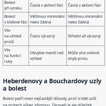
Bolest
Častá v aktivní fázi
Častá v aktivní fázi
při vzniku
Bolest
Většinou minimální
Většinou minimální
v klidové fázi
nebo žádná
nebo žádná
Vliv
na vzhled
Často výrazný
Střední až výrazný
prstů
Vliv
Obvykle menší než
Může více ovlivnit
na funkci
vzhled
ohyb prstu
ruky
Heberdenovy a Bouchardovy uzly
a bolest
Bolest patří mezi nejčastější důvody, proč si lidé uzlů
na prstech vůbec všimnou. Zároveň je ale důležité