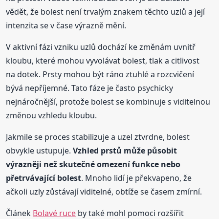
vědět, že bolest není trvalým znakem těchto uzlů a její
intenzita se v čase výrazně mění.
V aktivní fázi vzniku uzlů dochází ke změnám uvnitř
kloubu, které mohou vyvolávat bolest, tlak a citlivost
na dotek. Prsty mohou být ráno ztuhlé a rozcvičení
bývá nepříjemné. Tato fáze je často psychicky
nejnáročnější, protože bolest se kombinuje s viditelnou
změnou vzhledu kloubu.
Jakmile se proces stabilizuje a uzel ztvrdne, bolest
obvykle ustupuje.
Vzhled prstů může působit
výrazněji než skutečné omezení funkce nebo
přetrvávající bolest
. Mnoho lidí je překvapeno, že
ačkoli uzly zůstávají viditelné, obtíže se časem zmírní.
Článek
Bolavé ruce
by také mohl pomoci rozšířit