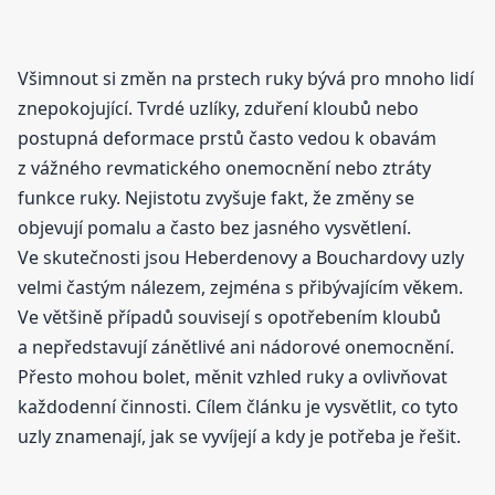
Všimnout si změn na prstech ruky bývá pro mnoho lidí
znepokojující. Tvrdé uzlíky, zduření kloubů nebo
postupná deformace prstů často vedou k obavám
z vážného revmatického onemocnění nebo ztráty
funkce ruky. Nejistotu zvyšuje fakt, že změny se
objevují pomalu a často bez jasného vysvětlení.
Ve skutečnosti jsou Heberdenovy a Bouchardovy uzly
velmi častým nálezem, zejména s přibývajícím věkem.
Ve většině případů souvisejí s opotřebením kloubů
a nepředstavují zánětlivé ani nádorové onemocnění.
Přesto mohou bolet, měnit vzhled ruky a ovlivňovat
každodenní činnosti. Cílem článku je vysvětlit, co tyto
uzly znamenají, jak se vyvíjejí a kdy je potřeba je řešit.