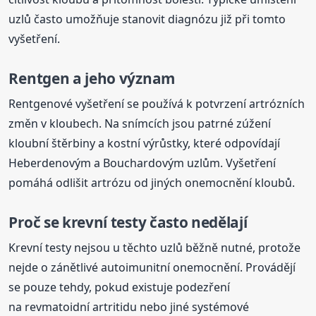
uzlů často umožňuje stanovit diagnózu již při tomto
vyšetření.
Rentgen a jeho význam
Rentgenové vyšetření se používá k potvrzení artrózních
změn v kloubech. Na snímcích jsou patrné zúžení
kloubní štěrbiny a kostní výrůstky, které odpovídají
Heberdenovým a Bouchardovým uzlům. Vyšetření
pomáhá odlišit artrózu od jiných onemocnění kloubů.
Proč se krevní testy často nedělají
Krevní testy nejsou u těchto uzlů běžně nutné, protože
nejde o zánětlivé autoimunitní onemocnění. Provádějí
se pouze tehdy, pokud existuje podezření
na revmatoidní artritidu nebo jiné systémové