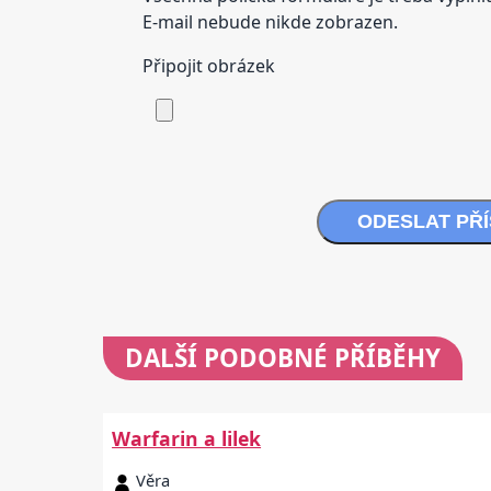
E-mail nebude nikde zobrazen.
Připojit obrázek
ODESLAT PŘ
DALŠÍ
PODOBNÉ PŘÍBĚHY
Warfarin a lilek
Věra