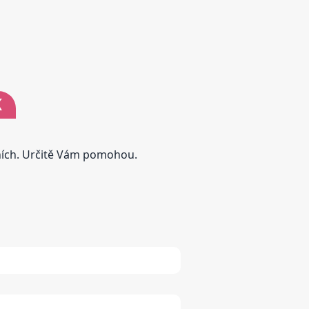
K
tních. Určitě Vám pomohou.