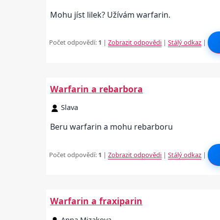
Mohu jíst lilek? Užívám warfarin.
Počet odpovědí:
1
|
Zobrazit odpovědi
|
Stálý odkaz
|
Warfarin a rebarbora
Slava
Beru warfarin a mohu rebarboru
Počet odpovědí:
1
|
Zobrazit odpovědi
|
Stálý odkaz
|
Warfarin a fraxiparin
Anna Mizakova