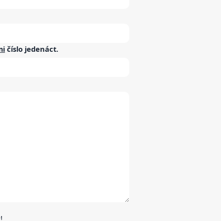
mi
číslo
jedenáct
.
!