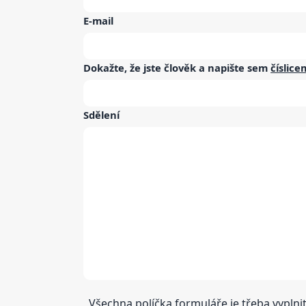
E-mail
Dokažte, že jste člověk a napište sem
číslice
Sdělení
Všechna políčka formuláře je třeba vyplnit