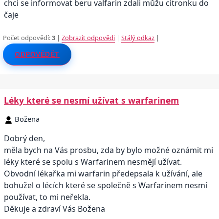
chci se informovat beru valfarin zdali můžu citronku do
čaje
Počet odpovědí:
3
|
Zobrazit odpovědi
|
Stálý odkaz
|
ODPOVĚDĚT
Léky které se nesmí užívat s warfarinem
Božena
Dobrý den,
měla bych na Vás prosbu, zda by bylo možné oznámit mi
léky které se spolu s Warfarinem nesmějí užívat.
Obvodní lékařka mi warfarin předepsala k užívání, ale
bohužel o lécích které se společně s Warfarinem nesmí
používat, to mi neřekla.
Děkuje a zdraví Vás Božena