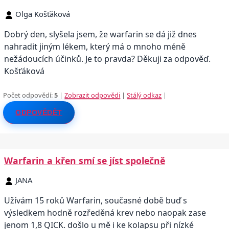
Olga Košťáková
Dobrý den, slyšela jsem, že warfarin se dá již dnes
nahradit jiným lékem, který má o mnoho méně
nežádoucích účinků. Je to pravda? Děkuji za odpověď.
Košťáková
Počet odpovědí:
5
|
Zobrazit odpovědi
|
Stálý odkaz
|
ODPOVĚDĚT
Warfarin a křen smí se jíst společně
JANA
Užívám 15 roků Warfarin, současné době buď s
výsledkem hodně rozředěná krev nebo naopak zase
jenom 1,8 QICK. došlo u mě i ke kolapsu při nízké