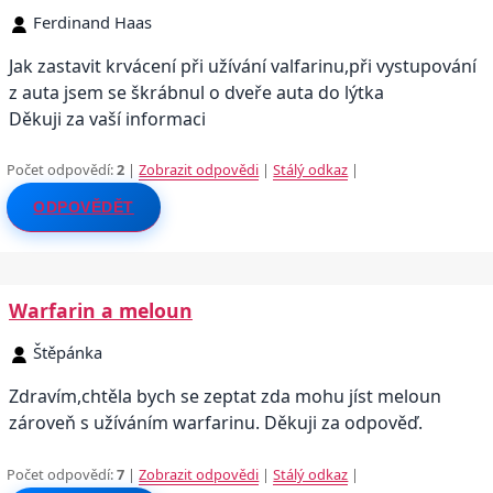
Ferdinand Haas
Jak zastavit krvácení při užívání valfarinu,při vystupování
z auta jsem se škrábnul o dveře auta do lýtka
Děkuji za vaší informaci
Počet odpovědí:
2
|
Zobrazit odpovědi
|
Stálý odkaz
|
ODPOVĚDĚT
Warfarin a meloun
Štěpánka
Zdravím,chtěla bych se zeptat zda mohu jíst meloun
zároveň s užíváním warfarinu. Děkuji za odpověď.
Počet odpovědí:
7
|
Zobrazit odpovědi
|
Stálý odkaz
|