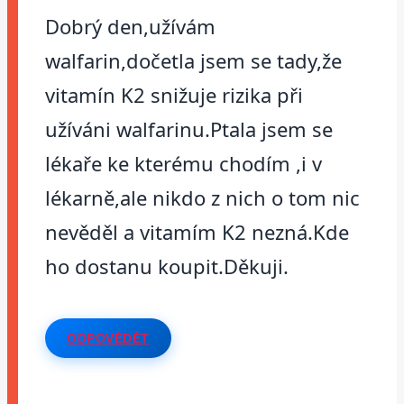
Dobrý den,užívám
walfarin,dočetla jsem se tady,že
vitamín K2 snižuje rizika při
užíváni walfarinu.Ptala jsem se
lékaře ke kterému chodím ,i v
lékarně,ale nikdo z nich o tom nic
nevěděl a vitamím K2 nezná.Kde
ho dostanu koupit.Děkuji.
ODPOVĚDĚT