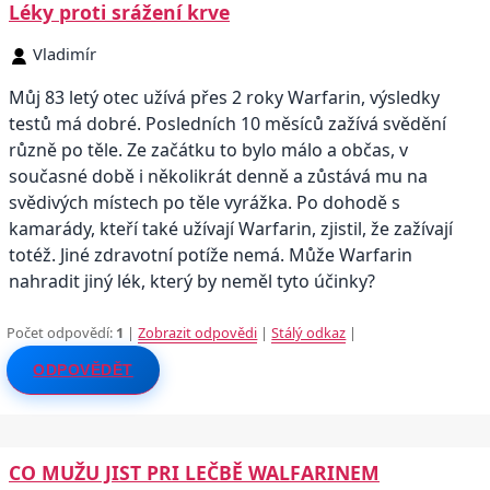
Léky proti srážení krve
Vladimír
Můj 83 letý otec užívá přes 2 roky Warfarin, výsledky
testů má dobré. Posledních 10 měsíců zažívá svědění
různě po těle. Ze začátku to bylo málo a občas, v
současné době i několikrát denně a zůstává mu na
svědivých místech po těle vyrážka. Po dohodě s
kamarády, kteří také užívají Warfarin, zjistil, že zažívají
totéž. Jiné zdravotní potíže nemá. Může Warfarin
nahradit jiný lék, který by neměl tyto účinky?
Počet odpovědí:
1
|
Zobrazit odpovědi
|
Stálý odkaz
|
ODPOVĚDĚT
CO MUŽU JIST PRI LEČBĚ WALFARINEM