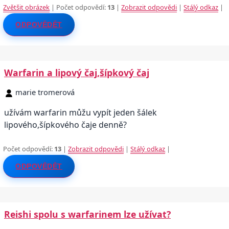
Zvětšit obrázek
| Počet odpovědí:
13
|
Zobrazit odpovědi
|
Stálý odkaz
|
ODPOVĚDĚT
Warfarin a lipový čaj,šípkový čaj
marie tromerová
užívám warfarin můžu vypít jeden šálek
lipového,šípkového čaje denně?
Počet odpovědí:
13
|
Zobrazit odpovědi
|
Stálý odkaz
|
ODPOVĚDĚT
Reishi spolu s warfarinem lze užívat?