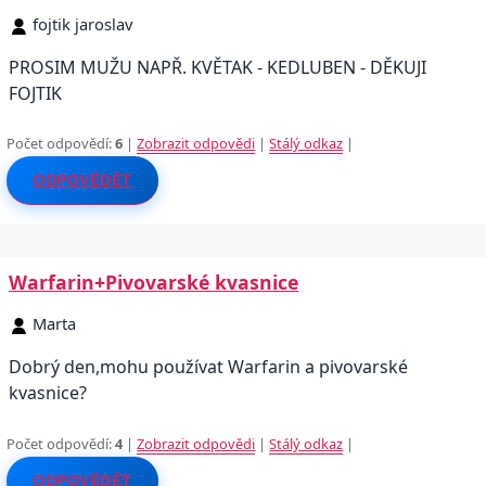
fojtik jaroslav
PROSIM MUŽU NAPŘ. KVĚTAK - KEDLUBEN - DĚKUJI
FOJTIK
Počet odpovědí:
6
|
Zobrazit odpovědi
|
Stálý odkaz
|
ODPOVĚDĚT
Warfarin+Pivovarské kvasnice
Marta
Dobrý den,mohu používat Warfarin a pivovarské
kvasnice?
Počet odpovědí:
4
|
Zobrazit odpovědi
|
Stálý odkaz
|
ODPOVĚDĚT