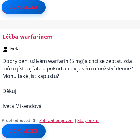
ODPOVĚDĚT
Léčba warfarinem
Iveta
Dobrý den, užívám warfarin (5 mg)a chci se zeptat, zda
můžu jíst rajčata a pokud ano v jakém množství denně?
Mohu také jíst kapustu?
Děkuji
Iveta Mikendová
Počet odpovědí:
3
|
Zobrazit odpovědi
|
Stálý odkaz
|
ODPOVĚDĚT