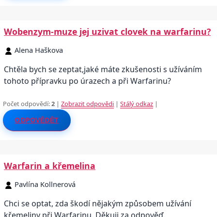
Wobenzym-muze jej uzivat clovek na warfarinu?
Alena Haškova
Chtěla bych se zeptat,jaké máte zkušenosti s užíváním
tohoto přípravku po úrazech a při Warfarinu?
Počet odpovědí:
2
|
Zobrazit odpovědi
|
Stálý odkaz
|
ODPOVĚDĚT
Warfarin a křemelina
Pavlína Kollnerová
Chci se optat, zda škodí nějakým způsobem užívání
křemeliny při Warfarinu. Děkuji za odpověď.