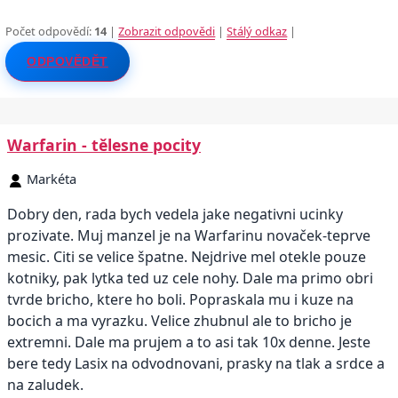
Počet odpovědí:
14
|
Zobrazit odpovědi
|
Stálý odkaz
|
ODPOVĚDĚT
Warfarin - tělesne pocity
Markéta
Dobry den, rada bych vedela jake negativni ucinky
prozivate. Muj manzel je na Warfarinu novaček-teprve
mesic. Citi se velice špatne. Nejdrive mel otekle pouze
kotniky, pak lytka ted uz cele nohy. Dale ma primo obri
tvrde bricho, ktere ho boli. Popraskala mu i kuze na
bocich a ma vyrazku. Velice zhubnul ale to bricho je
extremni. Dale ma prujem a to asi tak 10x denne. Jeste
bere tedy Lasix na odvodnovani, prasky na tlak a srdce a
na zaludek.