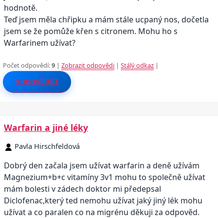
hodnotě.
Teď jsem měla chřipku a mám stále ucpaný nos, dočetla
jsem se že pomůže křen s citronem. Mohu ho s
Warfarinem užívat?
Počet odpovědí:
9
|
Zobrazit odpovědi
|
Stálý odkaz
|
ODPOVĚDĚT
Warfarin a jiné léky
Pavla Hirschfeldová
Dobrý den začala jsem užívat warfarin a deně užívám
Magnezium+b+c vitamíny 3v1 mohu to společně užívat
mám bolesti v zádech doktor mi předepsal
Diclofenac,který ted nemohu užívat jaký jiný lék mohu
užívat a co paralen co na migrénu děkuji za odpověd.