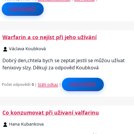
ODPOVĚDĚT
Warfarin a co nejíst při jeho užívání
Václava Koubková
Dobrý den,chtela bych se zeptat jestli se můžou užívat
fenixovy slzy. Děkuji za odpověď Koubková
Počet odpovědí:
0
|
Stálý odkaz
|
ODPOVĚDĚT
Co konzumovat při uživaní valfarinu
Hana Kubankova