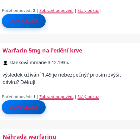
Počet odpovědí:
2
|
Zobrazit odpovědi
|
Stálý odkaz
|
ODPOVĚDĚT
Warfarin 5mg na ředění krve
stanková mmarie 3.12.1935.
výsledek užívání 1,49 je nebezpečný? prosím zvýšit
dávku? Děkuji.
Počet odpovědí:
1
|
Zobrazit odpovědi
|
Stálý odkaz
|
ODPOVĚDĚT
Náhrada warfarinu