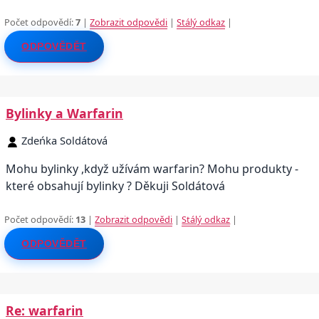
Počet odpovědí:
7
|
Zobrazit odpovědi
|
Stálý odkaz
|
ODPOVĚDĚT
Bylinky a Warfarin
Zdeńka Soldátová
Mohu bylinky ,když užívám warfarin? Mohu produkty -
které obsahují bylinky ? Děkuji Soldátová
Počet odpovědí:
13
|
Zobrazit odpovědi
|
Stálý odkaz
|
ODPOVĚDĚT
Re: warfarin