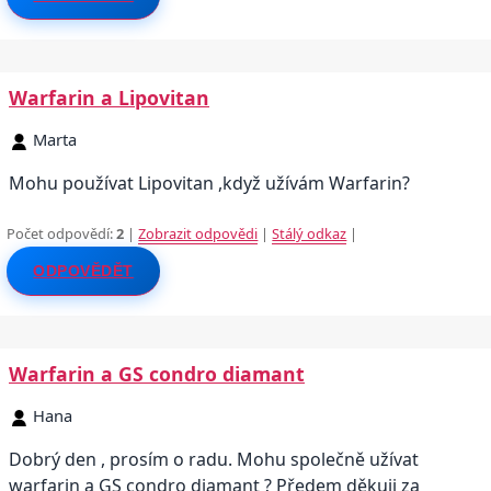
Warfarin a Lipovitan
Marta
Mohu používat Lipovitan ,když užívám Warfarin?
Počet odpovědí:
2
|
Zobrazit odpovědi
|
Stálý odkaz
|
ODPOVĚDĚT
Warfarin a GS condro diamant
Hana
Dobrý den , prosím o radu. Mohu společně užívat
warfarin a GS condro diamant ? Předem děkuji za