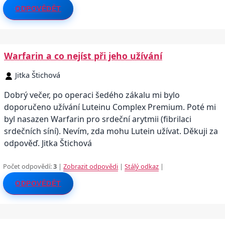
ODPOVĚDĚT
Warfarin a co nejíst při jeho užívání
Jitka Štichová
Dobrý večer, po operaci šedého zákalu mi bylo
doporučeno užívání Luteinu Complex Premium. Poté mi
byl nasazen Warfarin pro srdeční arytmii (fibrilaci
srdečních síní). Nevím, zda mohu Lutein užívat. Děkuji za
odpověď. Jitka Štichová
Počet odpovědí:
3
|
Zobrazit odpovědi
|
Stálý odkaz
|
ODPOVĚDĚT