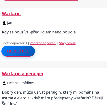
Warfarin
Jan
Kdy se používá -před jídlem nebo po jídle
Počet odpovědí:
1
|
Zobrazit odpovědi
|
Stálý odkaz
|
ODPOVĚDĚT
Warfarin a peralgin
Helena Šmídlová
Dobrý den, můžu užívat peralgin, který mi pomáhá na
astma a alergie, když mám předepsaný warfarin? Děkuji
Šmídová