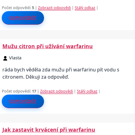
Počet odpovědí:
5
|
Zobrazit odpovědi
|
Stálý odkaz
|
ODPOVĚDĚT
Mužu citron při užívání warfarinu
Vlasta
ráda bych věděla zda mužu při warfarinu pít vodu s
citronem. Děkuji za odpověď.
Počet odpovědí:
17
|
Zobrazit odpovědi
|
Stálý odkaz
|
ODPOVĚDĚT
Jak zastavit krvácení při warfarinu