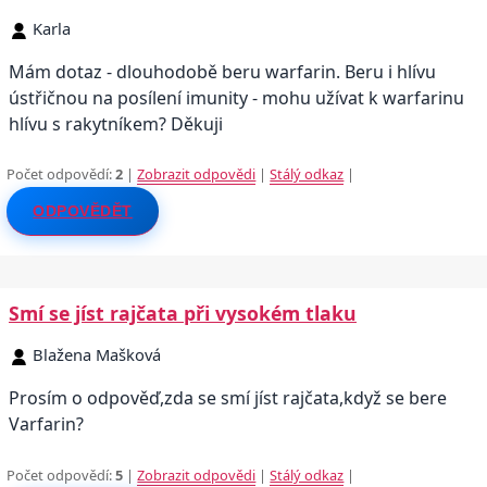
Karla
Mám dotaz - dlouhodobě beru warfarin. Beru i hlívu
ústřičnou na posílení imunity - mohu užívat k warfarinu
hlívu s rakytníkem? Děkuji
Počet odpovědí:
2
|
Zobrazit odpovědi
|
Stálý odkaz
|
ODPOVĚDĚT
Smí se jíst rajčata při vysokém tlaku
Blažena Mašková
Prosím o odpověď,zda se smí jíst rajčata,když se bere
Varfarin?
Počet odpovědí:
5
|
Zobrazit odpovědi
|
Stálý odkaz
|