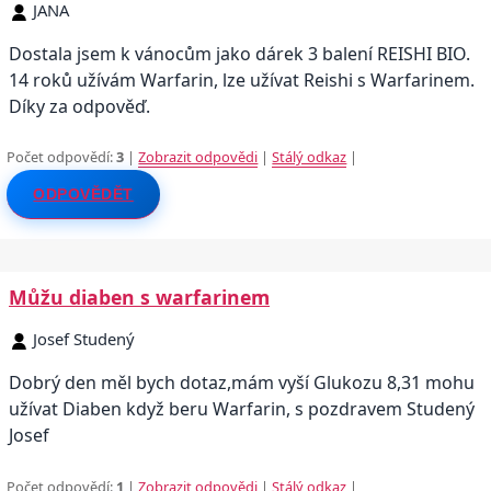
JANA
Dostala jsem k vánocům jako dárek 3 balení REISHI BIO.
14 roků užívám Warfarin, lze užívat Reishi s Warfarinem.
Díky za odpověď.
Počet odpovědí:
3
|
Zobrazit odpovědi
|
Stálý odkaz
|
ODPOVĚDĚT
Můžu diaben s warfarinem
Josef Studený
Dobrý den měl bych dotaz,mám vyší Glukozu 8,31 mohu
užívat Diaben když beru Warfarin, s pozdravem Studený
Josef
Počet odpovědí:
1
|
Zobrazit odpovědi
|
Stálý odkaz
|