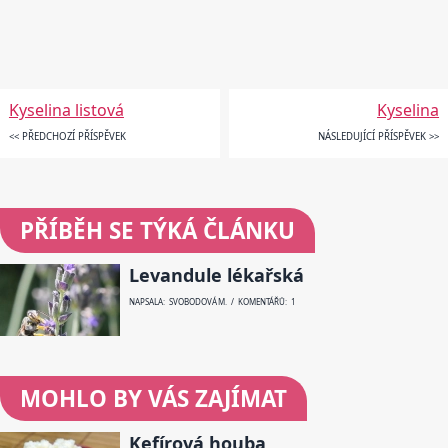
Kyselina listová
Kyselina
<< PŘEDCHOZÍ PŘÍSPĚVEK
NÁSLEDUJÍCÍ PŘÍSPĚVEK >>
PŘÍBĚH SE TÝKÁ ČLÁNKU
Levandule lékařská
NAPSALA: SVOBODOVÁ M. / KOMENTÁŘŮ: 1
MOHLO BY VÁS ZAJÍMAT
Kefírová houba