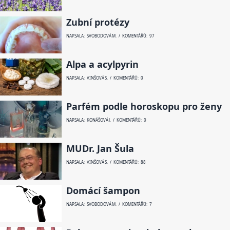
Zubní protézy
NAPSALA: SVOBODOVÁ M. / KOMENTÁŘŮ: 97
Alpa a acylpyrin
NAPSALA: VINŠOVÁ S. / KOMENTÁŘŮ: 0
Parfém podle horoskopu pro ženy
NAPSALA: KONÁŠOVÁ J. / KOMENTÁŘŮ: 0
MUDr. Jan Šula
NAPSALA: VINŠOVÁ S. / KOMENTÁŘŮ: 88
Domácí šampon
NAPSALA: SVOBODOVÁ M. / KOMENTÁŘŮ: 7