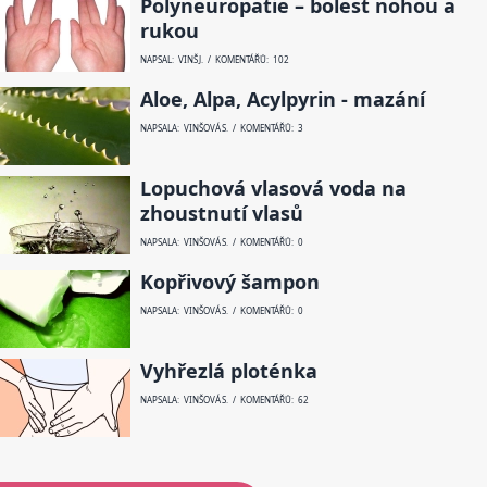
Polyneuropatie – bolest nohou a
rukou
NAPSAL: VINŠ J. / KOMENTÁŘŮ: 102
Aloe, Alpa, Acylpyrin - mazání
NAPSALA: VINŠOVÁ S. / KOMENTÁŘŮ: 3
Lopuchová vlasová voda na
zhoustnutí vlasů
NAPSALA: VINŠOVÁ S. / KOMENTÁŘŮ: 0
Kopřivový šampon
NAPSALA: VINŠOVÁ S. / KOMENTÁŘŮ: 0
Vyhřezlá ploténka
NAPSALA: VINŠOVÁ S. / KOMENTÁŘŮ: 62