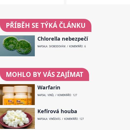
PŘÍBĚH SE TÝKÁ ČLÁNKU
Chlorella nebezpečí
NAPSALA: SVOBODOVÁ M. / KOMENTÁŘŮ: 6
MOHLO BY VÁS ZAJÍMAT
Warfarin
NAPSAL: VINŠ J. / KOMENTÁŘŮ: 127
Kefírová houba
NAPSALA: VINŠOVÁ S. / KOMENTÁŘŮ: 127