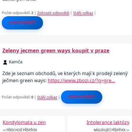
Počet odpovědí:
2
|
Zobrazit odpovědi
|
Stálý odkaz
|
ODPOVĚDĚT
Zeleny jecmen green ways koupit v praze
Kamča
Zde je seznam obchodů, ve kterých mají k prodeji zelený
ječmen green ways:
https://www.zbozi.cz/?q=gre…
Počet odpovědí:
0
|
Stálý odkaz
|
ODPOVĚDĚT
Kondylomata u zen
Intolerance laktózy
<< PŘEDCHOZÍ PŘÍSPĚVEK
NÁSLEDUJÍCÍ PŘÍSPĚVEK >>