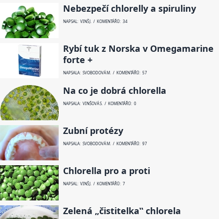
Nebezpečí chlorelly a spiruliny
NAPSAL: VINŠ J. / KOMENTÁŘŮ: 34
Rybí tuk z Norska v Omegamarine
forte +
NAPSALA: SVOBODOVÁ M. / KOMENTÁŘŮ: 57
Na co je dobrá chlorella
NAPSALA: VINŠOVÁ S. / KOMENTÁŘŮ: 0
Zubní protézy
NAPSALA: SVOBODOVÁ M. / KOMENTÁŘŮ: 97
Chlorella pro a proti
NAPSAL: VINŠ J. / KOMENTÁŘŮ: 7
Zelená „čistitelka‟ chlorela