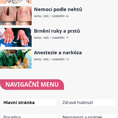
Nemoci podle nehtů
NAPSAL: VINŠ J. / KOMENTÁŘŮ: 69
Brnění ruky a prstů
NAPSAL: VINŠ J. / KOMENTÁŘŮ: 77
Anestezie a narkóza
NAPSAL: VINŠ J. / KOMENTÁŘŮ: 73
NAVIGAČNÍ
MENU
Hlavní stránka
Zdravé hubnutí
Poradna
Nespavost a spánek