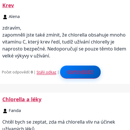
Krev
Alena
zdravím,
zapomněli jste také zmínit, že chlorella obsahuje mnoho
vitamínu C, který krev ředí, tudíž užívání chlorelly je
naprosto bezpečné. Nedoporučují se pouze těmto lidem
velké výkyvy v užívání.
Počet odpovědí:
0
|
Stálý odkaz
|
ODPOVĚDĚT
Chlorella a léky
Fanda
Chtěl bych se zeptat, zda má chlorella vliv na účinek
užívaných léků.