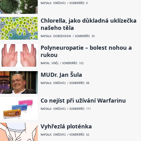
NAPSALA: VINŠOVÁ S. / KOMENTÁŘŮ: 0
Chlorella, jako důkladná uklízečka
našeho těla
NAPSALA: SVOBODOVÁ M. / KOMENTÁŘŮ: 30
Polyneuropatie – bolest nohou a
rukou
NAPSAL: VINŠ J. / KOMENTÁŘŮ: 102
MUDr. Jan Šula
NAPSALA: VINŠOVÁ S. / KOMENTÁŘŮ: 88
Co nejíst při užívání Warfarinu
NAPSALA: VINŠOVÁ S. / KOMENTÁŘŮ: 111
Vyhřezlá ploténka
NAPSALA: VINŠOVÁ S. / KOMENTÁŘŮ: 62