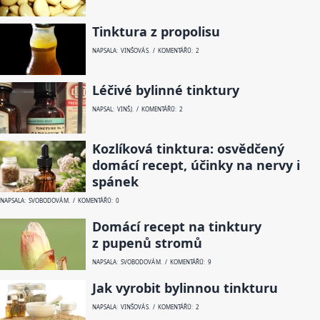
Tinktura z propolisu
NAPSALA: VINŠOVÁ S. / KOMENTÁŘŮ: 2
Léčivé bylinné tinktury
NAPSAL: VINŠ J. / KOMENTÁŘŮ: 2
Kozlíková tinktura: osvědčený
domácí recept, účinky na nervy i
spánek
NAPSALA: SVOBODOVÁ M. / KOMENTÁŘŮ: 0
Domácí recept na tinktury
z pupenů stromů
NAPSALA: SVOBODOVÁ M. / KOMENTÁŘŮ: 9
Jak vyrobit bylinnou tinkturu
NAPSALA: VINŠOVÁ S. / KOMENTÁŘŮ: 2