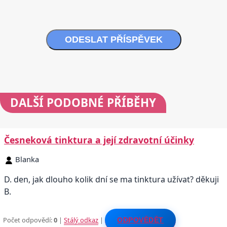
ODESLAT PŘÍSPĚVEK
DALŠÍ
PODOBNÉ PŘÍBĚHY
Česneková tinktura a její zdravotní účinky
Blanka
D. den, jak dlouho kolik dní se ma tinktura užívat? děkuji
B.
Počet odpovědí:
0
|
Stálý odkaz
|
ODPOVĚDĚT