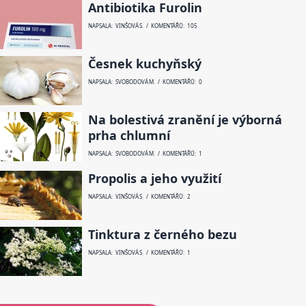
Antibiotika Furolin
NAPSALA: VINŠOVÁ S. / KOMENTÁŘŮ: 105
Česnek kuchyňský
NAPSALA: SVOBODOVÁ M. / KOMENTÁŘŮ: 0
Na bolestivá zranění je výborná
prha chlumní
NAPSALA: SVOBODOVÁ M. / KOMENTÁŘŮ: 1
Propolis a jeho využití
NAPSALA: VINŠOVÁ S. / KOMENTÁŘŮ: 2
Tinktura z černého bezu
NAPSALA: VINŠOVÁ S. / KOMENTÁŘŮ: 1