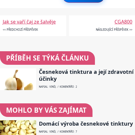
Jak se vaří čaj ze šalvěje
CGA800
<< PŘEDCHOZÍ PŘÍSPĚVEK
NÁSLEDUJÍCÍ PŘÍSPĚVEK >>
PŘÍBĚH SE TÝKÁ ČLÁNKU
Česneková tinktura a její zdravotní
účinky
NAPSAL: VINŠ J. / KOMENTÁŘŮ: 2
MOHLO BY VÁS ZAJÍMAT
Domácí výroba česnekové tinktury
NAPSAL: VINŠ J. / KOMENTÁŘŮ: 7