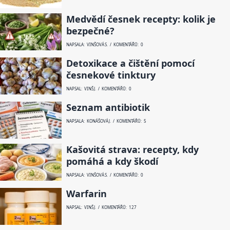
Medvědí česnek recepty: kolik je
bezpečné?
NAPSALA: VINŠOVÁ S. / KOMENTÁŘŮ: 0
Detoxikace a čištění pomocí
česnekové tinktury
NAPSAL: VINŠ J. / KOMENTÁŘŮ: 0
Seznam antibiotik
NAPSALA: KONÁŠOVÁ J. / KOMENTÁŘŮ: 5
Kašovitá strava: recepty, kdy
pomáhá a kdy škodí
NAPSALA: VINŠOVÁ S. / KOMENTÁŘŮ: 0
Warfarin
NAPSAL: VINŠ J. / KOMENTÁŘŮ: 127