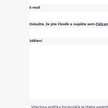
E-mail
Dokažte, že jste člověk a napište sem
číslice
Sdělení
Všechna políčka formuláře je třeba vyplnit