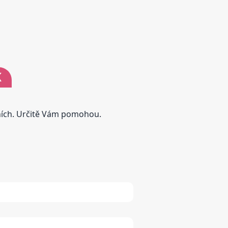
K
tních. Určitě Vám pomohou.