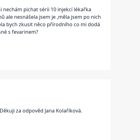
echám pichat sérii 10 injekcí lékařka
hů ale nesnášela jsem je ,měla jsem po nich
ela bych zkusit něco přírodního co mi dodá
sné s fevarinem?
Děkuji za odpověd Jana Kolaříková.