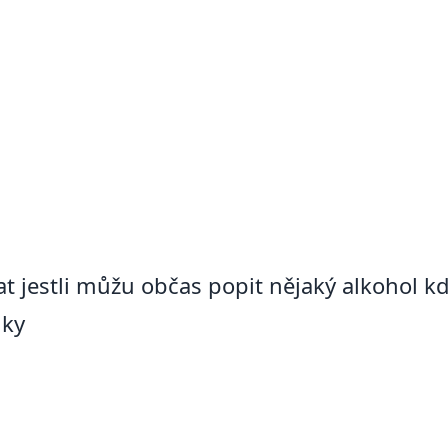
at jestli můžu občas popit nějaký alkohol k
nky