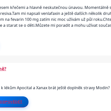
sem křečemi a hlavně neskutečnou únavou. Momentálně si n
resiva.Tam mi napsali venlafaxin a ještě dalších několik dru
em na fevarin 100 mg zatím nic moc užívám už půl roku.Cht
 a starat se o děti.Můzete mi poradit a mohu užívat souča
ně?
 lékům Apocital a Xanax brát ještě doplněk stravy Modin? 
ODPOVĚDĚT