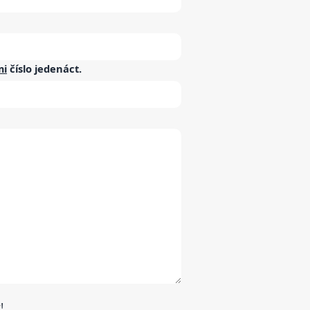
mi
číslo
jedenáct
.
!