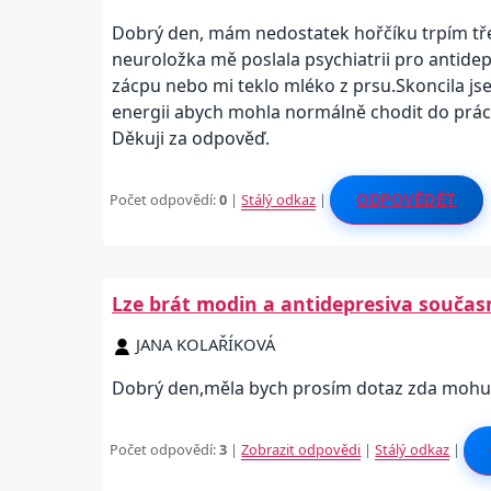
Dobrý den, mám nedostatek hořčíku trpím tře
neuroložka mě poslala psychiatrii pro antidep
zácpu nebo mi teklo mléko z prsu.Skoncila js
energii abych mohla normálně chodit do práce
Děkuji za odpověď.
Počet odpovědí:
0
|
Stálý odkaz
|
ODPOVĚDĚT
Lze brát modin a antidepresiva součas
JANA KOLAŘÍKOVÁ
Dobrý den,měla bych prosím dotaz zda mohu k
Počet odpovědí:
3
|
Zobrazit odpovědi
|
Stálý odkaz
|