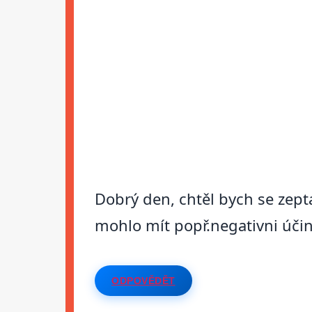
Dobrý den, chtěl bych se zept
mohlo mít popř.negativni úči
ODPOVĚDĚT