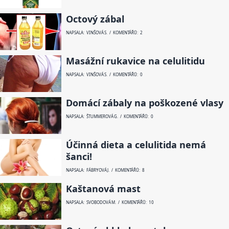
Octový zábal
NAPSALA: VINŠOVÁ S. / KOMENTÁŘŮ: 2
Masážní rukavice na celulitidu
NAPSALA: VINŠOVÁ S. / KOMENTÁŘŮ: 0
Domácí zábaly na poškozené vlasy
NAPSALA: ŠTUMMEROVÁ G. / KOMENTÁŘŮ: 0
Účinná dieta a celulitida nemá
šanci!
NAPSALA: FÁBRYOVÁ J. / KOMENTÁŘŮ: 8
Kaštanová mast
NAPSALA: SVOBODOVÁ M. / KOMENTÁŘŮ: 10