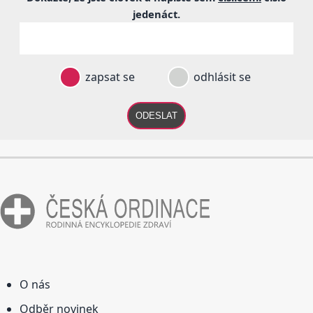
jedenáct
.
zapsat se
odhlásit se
ODESLAT
O nás
Odběr novinek