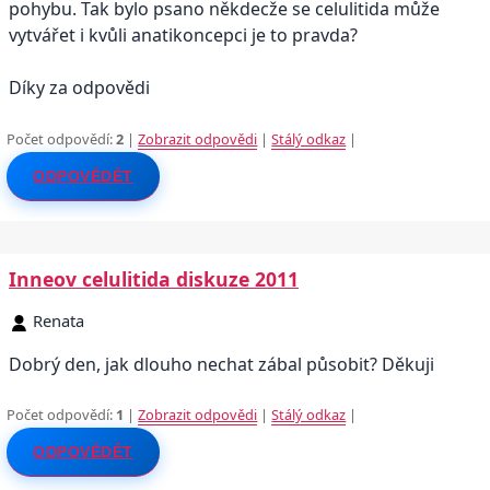
pohybu. Tak bylo psano někdecže se celulitida může
vytvářet i kvůli anatikoncepci je to pravda?
Díky za odpovědi
Počet odpovědí:
2
|
Zobrazit odpovědi
|
Stálý odkaz
|
ODPOVĚDĚT
Inneov celulitida diskuze 2011
Renata
Dobrý den, jak dlouho nechat zábal působit? Děkuji
Počet odpovědí:
1
|
Zobrazit odpovědi
|
Stálý odkaz
|
ODPOVĚDĚT