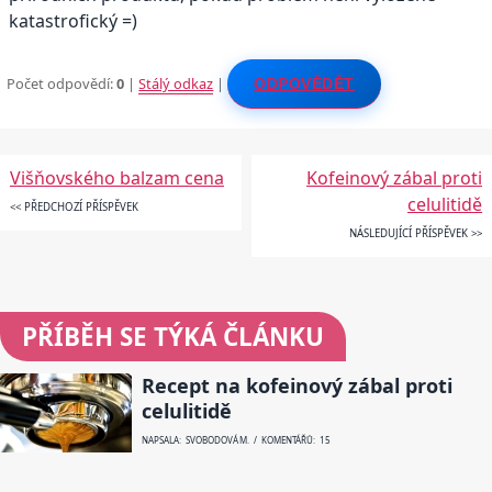
katastrofický =)
Počet odpovědí:
0
|
Stálý odkaz
|
ODPOVĚDĚT
Višňovského balzam cena
Kofeinový zábal proti
celulitidě
<< PŘEDCHOZÍ PŘÍSPĚVEK
NÁSLEDUJÍCÍ PŘÍSPĚVEK >>
PŘÍBĚH SE TÝKÁ ČLÁNKU
Recept na kofeinový zábal proti
celulitidě
NAPSALA: SVOBODOVÁ M. / KOMENTÁŘŮ: 15