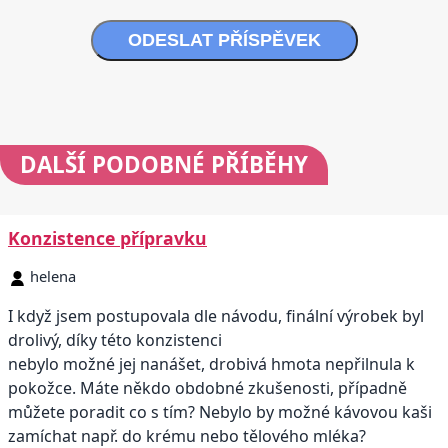
ODESLAT PŘÍSPĚVEK
DALŠÍ
PODOBNÉ PŘÍBĚHY
Konzistence přípravku
helena
I když jsem postupovala dle návodu, finální výrobek byl
drolivý, díky této konzistenci
nebylo možné jej nanášet, drobivá hmota nepřilnula k
pokožce. Máte někdo obdobné zkušenosti, případně
můžete poradit co s tím? Nebylo by možné kávovou kaši
zamíchat např. do krému nebo tělového mléka?