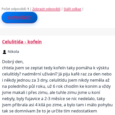
Počet odpovědí:
1
|
Zobrazit odpovědi
|
Stálý odkaz
|
ODPOVĚDĚT
Celulitída - kofeín
Nikola
Dobrý den,
chtela jsem se zeptat tedy kofeín taky pomáha k výsktu
celulitídy? nadměrní uživání? Já piju kafé raz za den nebo
i někdy jednou za 3 dny, celulitídu jsem nikdy neměla až
na poledního půl roku, už 6 rok chodím ke konim a vždy
jsme makali i přes zimu, ale tuhle zimu jsme u koní
nebyly, byly fujavice a 2-3 měsíce se nic nedelalo, taky
jsem přibrala asi 4 kilá po zime, a bylo tam i málo pohybu
tak se domnívam že to je určite tím nedostatkem