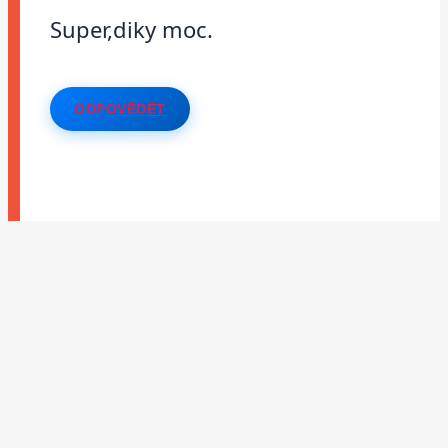
Super,diky moc.
ODPOVĚDĚT