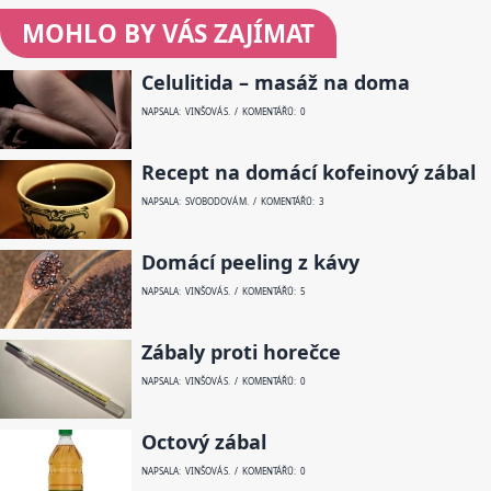
MOHLO BY VÁS ZAJÍMAT
Celulitida – masáž na doma
NAPSALA: VINŠOVÁ S. / KOMENTÁŘŮ: 0
Recept na domácí kofeinový zábal
NAPSALA: SVOBODOVÁ M. / KOMENTÁŘŮ: 3
Domácí peeling z kávy
NAPSALA: VINŠOVÁ S. / KOMENTÁŘŮ: 5
Zábaly proti horečce
NAPSALA: VINŠOVÁ S. / KOMENTÁŘŮ: 0
Octový zábal
NAPSALA: VINŠOVÁ S. / KOMENTÁŘŮ: 0