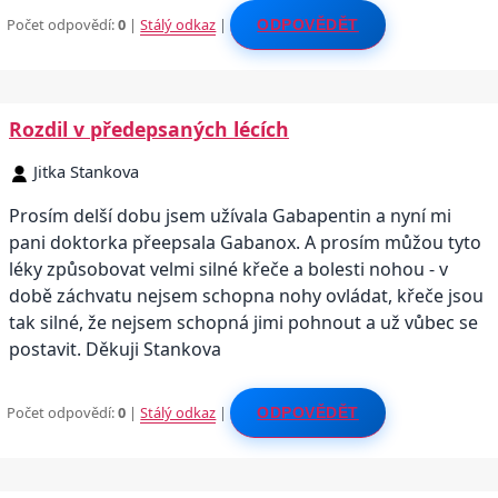
Počet odpovědí:
0
|
Stálý odkaz
|
ODPOVĚDĚT
Rozdil v předepsaných lécích
Jitka Stankova
Prosím delší dobu jsem užívala Gabapentin a nyní mi
pani doktorka přeepsala Gabanox. A prosím můžou tyto
léky způsobovat velmi silné křeče a bolesti nohou - v
době záchvatu nejsem schopna nohy ovládat, křeče jsou
tak silné, že nejsem schopná jimi pohnout a už vůbec se
postavit. Děkuji Stankova
Počet odpovědí:
0
|
Stálý odkaz
|
ODPOVĚDĚT