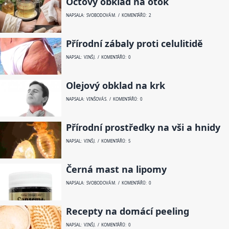
Octový obklad na otok
NAPSALA: SVOBODOVÁ M. / KOMENTÁŘŮ: 2
Přírodní zábaly proti celulitidě
NAPSAL: VINŠ J. / KOMENTÁŘŮ: 0
Olejový obklad na krk
NAPSALA: VINŠOVÁ S. / KOMENTÁŘŮ: 0
Přírodní prostředky na vši a hnidy
NAPSAL: VINŠ J. / KOMENTÁŘŮ: 5
Černá mast na lipomy
NAPSALA: SVOBODOVÁ M. / KOMENTÁŘŮ: 0
Recepty na domácí peeling
NAPSAL: VINŠ J. / KOMENTÁŘŮ: 0