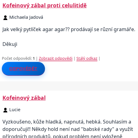
Kofeinový zábal proti celulitidě
Michaela Jadová
Jak velký pytlíček agar agar?? prodávají se různí gramáře.
Děkuji
Počet odpovědí:
1
|
Zobrazit odpovědi
|
Stálý odkaz
|
ODPOVĚDĚT
Kofeinový zábal
Lucie
Vyzkoušeno, kůže hladká, napnutá, hebká. Souhlasím a
doporučuji!! Někdy hold není nad "babské rady" a využít
přírodních produktů, pokud problém není vyloženě