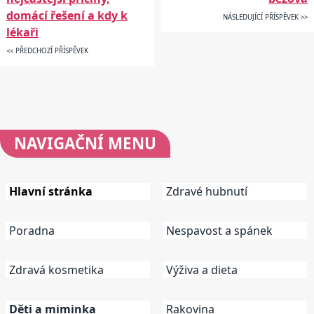
domácí řešení a kdy k
NÁSLEDUJÍCÍ PŘÍSPĚVEK >>
lékaři
<< PŘEDCHOZÍ PŘÍSPĚVEK
NAVIGAČNÍ
MENU
Hlavní stránka
Zdravé hubnutí
Poradna
Nespavost a spánek
Zdravá kosmetika
Výživa a dieta
Děti a miminka
Rakovina