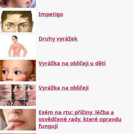
Impetigo
Druhy vyrážek
Vyrážka na obličeji u dětí
Vyrážka na obličeji
Exém na rtu: příčiny, léčba a
osvědčené rady, které opravdu
fungují