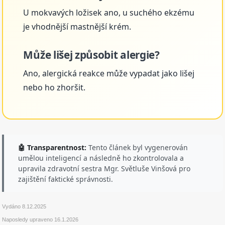
U mokvavých ložisek ano, u suchého ekzému
je vhodnější mastnější krém.
Může lišej způsobit alergie?
Ano, alergická reakce může vypadat jako lišej
nebo ho zhoršit.
🤖 Transparentnost:
Tento článek byl vygenerován
umělou inteligencí a následně ho zkontrolovala a
upravila zdravotní sestra Mgr. Světluše Vinšová pro
zajištění faktické správnosti.
Vydáno
8.12.2025
Naposledy upraveno
16.1.2026