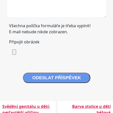
Všechna políčka formuláře je třeba vyplnit!
E-mail nebude nikde zobrazen.
Připojit obrázek
ODESLAT PŘÍSPĚVEK
Svědění genitálu u dětí:
Barva stolice u dětí
nejčastější příčiny,
béžová