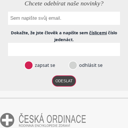
Chcete odebírat naše novinky?
Dokažte, že jste člověk a napište sem
číslicemi
číslo
jedenáct
.
zapsat se
odhlásit se
ODESLAT