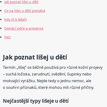
Jak poznat lišej u dětí
Co na lišej u dětí pomáhá
Kdy jít k lékaři
Domácí péče a prevence
FAQ
Jak poznat lišej u dětí
Termín „lišej“ se běžně používá pro různé kožní projevy
– suchá ložiska, zarudnutí, svědění, šupinky nebo
mokvající vyrážku. Nejde tedy o jednu nemoc, ale
o souhrn příznaků, které mohou mít různé příčiny.
Nejčastější typy lišeje u dětí