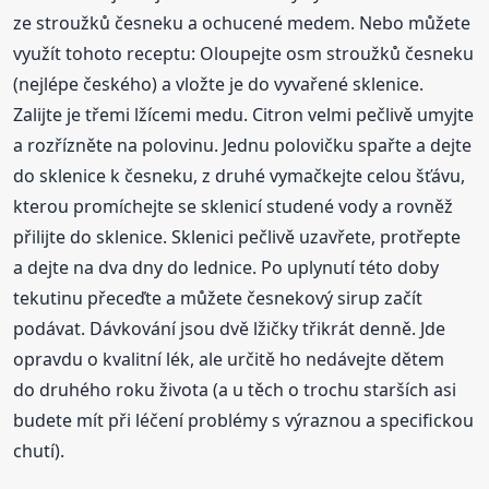
ze stroužků česneku a ochucené medem. Nebo můžete
využít tohoto receptu: Oloupejte osm stroužků česneku
(nejlépe českého) a vložte je do vyvařené sklenice.
Zalijte je třemi lžícemi medu. Citron velmi pečlivě umyjte
a rozřízněte na polovinu. Jednu polovičku spařte a dejte
do sklenice k česneku, z druhé vymačkejte celou šťávu,
kterou promíchejte se sklenicí studené vody a rovněž
přilijte do sklenice. Sklenici pečlivě uzavřete, protřepte
a dejte na dva dny do lednice. Po uplynutí této doby
tekutinu přeceďte a můžete česnekový sirup začít
podávat. Dávkování jsou dvě lžičky třikrát denně. Jde
opravdu o kvalitní lék, ale určitě ho nedávejte dětem
do druhého roku života (a u těch o trochu starších asi
budete mít při léčení problémy s výraznou a specifickou
chutí).