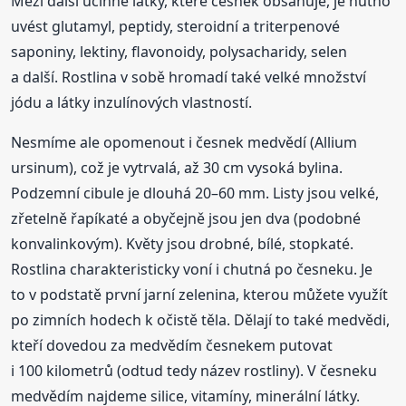
Mezi další účinné látky, které česnek obsahuje, je nutno
uvést glutamyl, peptidy, steroidní a triterpenové
saponiny, lektiny, flavonoidy, polysacharidy, selen
a další. Rostlina v sobě hromadí také velké množství
jódu a látky inzulínových vlastností.
Nesmíme ale opomenout i česnek medvědí (Allium
ursinum), což je vytrvalá, až 30 cm vysoká bylina.
Podzemní cibule je dlouhá 20–60 mm. Listy jsou velké,
zřetelně řapíkaté a obyčejně jsou jen dva (podobné
konvalinkovým). Květy jsou drobné, bílé, stopkaté.
Rostlina charakteristicky voní i chutná po česneku. Je
to v podstatě první jarní zelenina, kterou můžete využít
po zimních hodech k očistě těla. Dělají to také medvědi,
kteří dovedou za medvědím česnekem putovat
i 100 kilometrů (odtud tedy název rostliny). V česneku
medvědím najdeme silice, vitamíny, minerální látky.