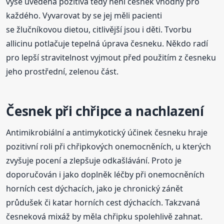
výše uvedená pozitiva tedy není česnek vhodný pro
každého. Vyvarovat by se jej měli pacienti
se žlučníkovou dietou, citlivější jsou i děti. Tvorbu
allicinu potlačuje tepelná úprava česneku. Někdo radí
pro lepší stravitelnost vyjmout před použitím z česneku
jeho prostřední, zelenou část.
Česnek při chřipce a nachlazení
Antimikrobiální a antimykotický účinek česneku hraje
pozitivní roli při chřipkových onemocněních, u kterých
zvyšuje pocení a zlepšuje odkašlávání. Proto je
doporučován i jako doplněk léčby při onemocněních
horních cest dýchacích, jako je chronický zánět
průdušek či katar horních cest dýchacích. Takzvaná
česneková mixáž by měla chřipku spolehlivě zahnat.