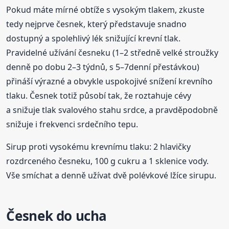
Pokud máte mírné obtíže s vysokým tlakem, zkuste
tedy nejprve česnek, který představuje snadno
dostupný a spolehlivý lék snižující krevní tlak.
Pravidelné užívání česneku (1–2 středně velké stroužky
denně po dobu 2–3 týdnů, s 5–7denní přestávkou)
přináší výrazné a obvykle uspokojivé snížení krevního
tlaku. Česnek totiž působí tak, že roztahuje cévy
a snižuje tlak svalového stahu srdce, a pravděpodobně
snižuje i frekvenci srdečního tepu.
Sirup proti vysokému krevnímu tlaku: 2 hlavičky
rozdrceného česneku, 100 g cukru a 1 sklenice vody.
Vše smíchat a denně užívat dvě polévkové lžíce sirupu.
Česnek do ucha