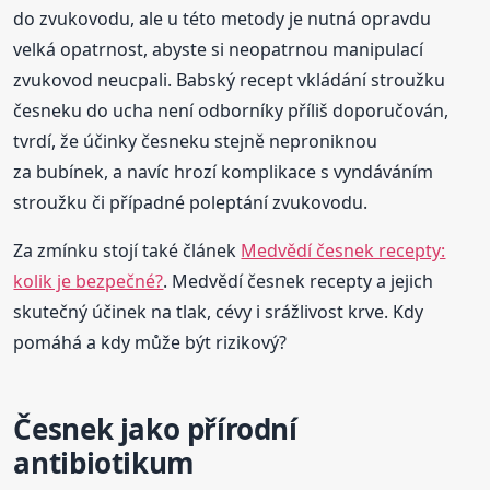
do zvukovodu, ale u této metody je nutná opravdu
velká opatrnost, abyste si neopatrnou manipulací
zvukovod neucpali. Babský recept vkládání stroužku
česneku do ucha není odborníky příliš doporučován,
tvrdí, že účinky česneku stejně neproniknou
za bubínek, a navíc hrozí komplikace s vyndáváním
stroužku či případné poleptání zvukovodu.
Za zmínku stojí také článek
Medvědí česnek recepty:
kolik je bezpečné?
. Medvědí česnek recepty a jejich
skutečný účinek na tlak, cévy i srážlivost krve. Kdy
pomáhá a kdy může být rizikový?
Česnek jako přírodní
antibiotikum