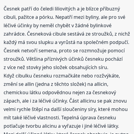
Česnek patří do čeledi liliovitých a je blízce příbuzný
cibuli, pažitce a pórku. Nepatří mezi byliny, ale pro své
léčivé účinky by neměl chybět v žádné bylinkové
zahrádce. Česneková cibule sestává ze stroužků, z nichž
každý má svou slupku a vyrůstá na společném podpučí.
Česnek netvoří semena, proto se rozmnožuje pomocí
stroužků. Většina příznivých účinků česneku pochází
z více než stovky jeho složek obsahujících síru.
Když cibulku česneku rozmačkáte nebo rozžvýkáte,
změní se allin (jedna z těchto složek) na allicin,
chemickou látku odpovědnou nejen za česnekový
zápach, ale i za léčivé účinky. Část allicinu se pak znovu
velmi rychle štěpí na další sloučeniny síry, které mohou
mít také léčivé vlastnosti. Tepelná úprava česneku
potlačuje tvorbu alicinu a vyřazuje i jiné léčivé látky.