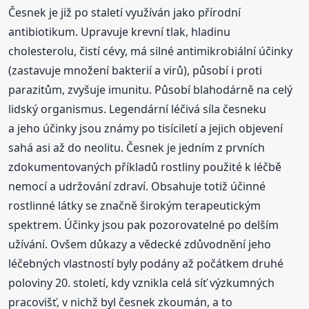
Česnek je již po staletí využíván jako přírodní
antibiotikum. Upravuje krevní tlak, hladinu
cholesterolu, čistí cévy, má silné antimikrobiální účinky
(zastavuje množení bakterií a virů), působí i proti
parazitům, zvyšuje imunitu. Působí blahodárně na celý
lidský organismus. Legendární léčivá síla česneku
a jeho účinky jsou známy po tisíciletí a jejich objevení
sahá asi až do neolitu. Česnek je jedním z prvních
zdokumentovaných příkladů rostliny použité k léčbě
nemocí a udržování zdraví. Obsahuje totiž účinné
rostlinné látky se značně širokým terapeutickým
spektrem. Účinky jsou pak pozorovatelné po delším
užívání. Ovšem důkazy a vědecké zdůvodnění jeho
léčebných vlastností byly podány až počátkem druhé
poloviny 20. století, kdy vznikla celá síť výzkumných
pracovišť, v nichž byl česnek zkoumán, a to