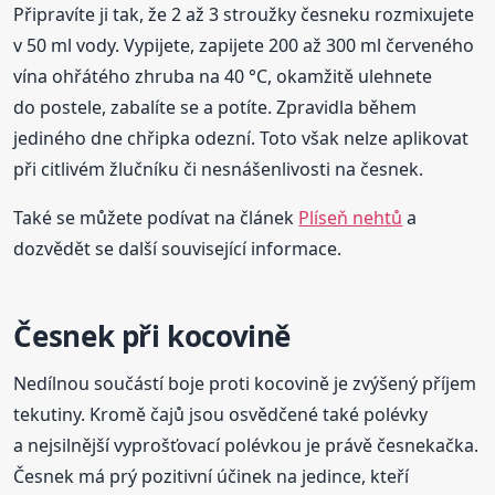
Připravíte ji tak, že 2 až 3 stroužky česneku rozmixujete
v 50 ml vody. Vypijete, zapijete 200 až 300 ml červeného
vína ohřátého zhruba na 40 °C, okamžitě ulehnete
do postele, zabalíte se a potíte. Zpravidla během
jediného dne chřipka odezní. Toto však nelze aplikovat
při citlivém žlučníku či nesnášenlivosti na česnek.
Také se můžete podívat na článek
Plíseň nehtů
a
dozvědět se další související informace.
Česnek při kocovině
Nedílnou součástí boje proti kocovině je zvýšený příjem
tekutiny. Kromě čajů jsou osvědčené také polévky
a nejsilnější vyprošťovací polévkou je právě česnekačka.
Česnek má prý pozitivní účinek na jedince, kteří