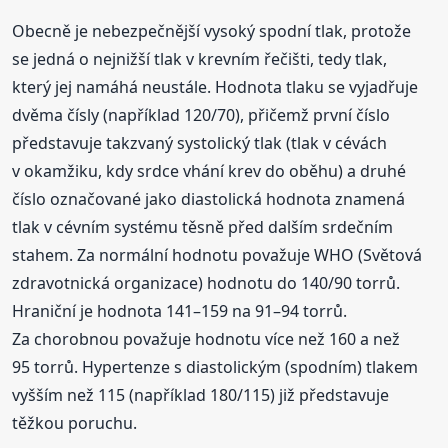
Obecně je nebezpečnější vysoký spodní tlak, protože
se jedná o nejnižší tlak v krevním řečišti, tedy tlak,
který jej namáhá neustále. Hodnota tlaku se vyjadřuje
dvěma čísly (například 120/70), přičemž první číslo
představuje takzvaný systolický tlak (tlak v cévách
v okamžiku, kdy srdce vhání krev do oběhu) a druhé
číslo označované jako diastolická hodnota znamená
tlak v cévním systému těsně před dalším srdečním
stahem. Za normální hodnotu považuje WHO (Světová
zdravotnická organizace) hodnotu do 140/90 torrů.
Hraniční je hodnota 141–159 na 91–94 torrů.
Za chorobnou považuje hodnotu více než 160 a než
95 torrů. Hypertenze s diastolickým (spodním) tlakem
vyšším než 115 (například 180/115) již představuje
těžkou poruchu.