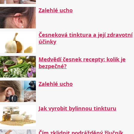
Zalehlé ucho
Česneková tinktura a její zdravotní
účinky
Medvědí česnek recepty: kolik je
bezpečné?
Zalehlé ucho
Jak vyrobit bylinnou tinkturu
Čím zklidnit podrážděný žlučník