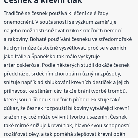
Česnek a krevní tlak
Tradičně se česnek používá k léčení celé řady
onemocnění. V současnosti se výzkum zaměřuje
na jeho možnosti snižovat riziko srdečních nemocí
a rakoviny. Bohaté používání česneku ve středomořské
kuchyni může částečně vysvětlovat, proč se v zemích
jako Itálie a Španělsko tak málo vyskytuje
arterioskleróza. Podle některých studií dokáže česnek
předcházet srdečním chorobám různými způsoby;
snižuje například shlukování krevních destiček a jejich
přilnavost ke stěnám cév, takže brání tvorbě trombů,
které jsou příčinou srdečních příhod. Existuje také
důkaz, že česnek rozpouští bílkoviny vytvářející krevní
sraženiny, což může ovlivnit tvorbu usazenin. Česnek
také mírně snižuje krevní tlak, hlavně svou schopností
rozšiřovat cévy, a tak pomáhá zlepšovat krevní oběh.