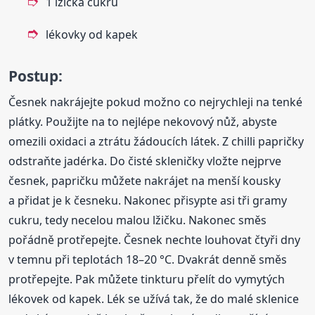
1 lžička cukru
lékovky od kapek
Postup:
Česnek nakrájejte pokud možno co nejrychleji na tenké
plátky. Použijte na to nejlépe nekovový nůž, abyste
omezili oxidaci a ztrátu žádoucích látek. Z chilli papričky
odstraňte jadérka. Do čisté skleničky vložte nejprve
česnek, papričku můžete nakrájet na menší kousky
a přidat je k česneku. Nakonec přisypte asi tři gramy
cukru, tedy necelou malou lžičku. Nakonec směs
pořádně protřepejte. Česnek nechte louhovat čtyři dny
v temnu při teplotách 18–20 °C. Dvakrát denně směs
protřepejte. Pak můžete tinkturu přelít do vymytých
lékovek od kapek. Lék se užívá tak, že do malé sklenice