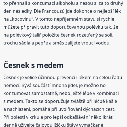
to přehnali s konzumací alkoholu a nesou si za to druhý
den následky. Dle Francouzů jde dokonce o nejlepší lék
na „kocovinu“. V tomto nepříjemném stavu si rychle
můžete připravit tuto doporučovanou polévku tak, že
na polévkový talíř položíte česnek rozetřený se solí,
trochu sádla a pepře a směs zalijete vroucí vodou.
Česnek s medem
Česnek je velice účinnou prevencí i lékem na celou řadu
nemocí. Bývá součástí mnoha jídel, je možno ho
konzumovat samostatně, nebo ještě lépe v kombinaci
s medem. Takto se doporučuje zvláště při léčbě kašle
a nachlazení, pomáhá při uvolňování dýchacích cest.
Při bolesti v krku a pro lepší odkašlávání několikrát
denně užívejte čajovou lžičku šťávy vymačkané