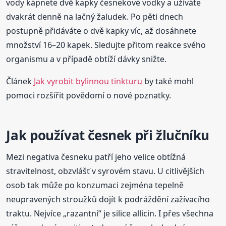
vody kápnete dvě kapky česnekové vodky a užíváte
dvakrát denně na lačný žaludek. Po pěti dnech
postupně přidáváte o dvě kapky víc, až dosáhnete
množství 16–20 kapek. Sledujte přitom reakce svého
organismu a v případě obtíží dávky snižte.
Článek
Jak vyrobit bylinnou tinkturu
by také mohl
pomoci rozšířit povědomí o nové poznatky.
Jak používat česnek při žlučníku
Mezi negativa česneku patří jeho velice obtížná
stravitelnost, obzvlášť v syrovém stavu. U citlivějších
osob tak může po konzumaci zejména tepelně
neupravených stroužků dojít k podráždění zažívacího
traktu. Nejvíce „razantní“ je silice allicin. I přes všechna