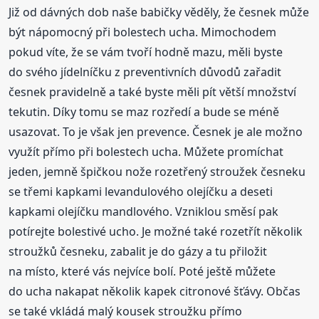
Již od dávných dob naše babičky věděly, že česnek může
být nápomocný při bolestech ucha. Mimochodem
pokud víte, že se vám tvoří hodně mazu, měli byste
do svého jídelníčku z preventivních důvodů zařadit
česnek pravidelně a také byste měli pít větší množství
tekutin. Díky tomu se maz rozředí a bude se méně
usazovat. To je však jen prevence. Česnek je ale možno
využít přímo při bolestech ucha. Můžete promíchat
jeden, jemně špičkou nože rozetřený stroužek česneku
se třemi kapkami levandulového olejíčku a deseti
kapkami olejíčku mandlového. Vzniklou směsí pak
potírejte bolestivé ucho. Je možné také rozetřít několik
stroužků česneku, zabalit je do gázy a tu přiložit
na místo, které vás nejvíce bolí. Poté ještě můžete
do ucha nakapat několik kapek citronové šťávy. Občas
se také vkládá malý kousek stroužku přímo