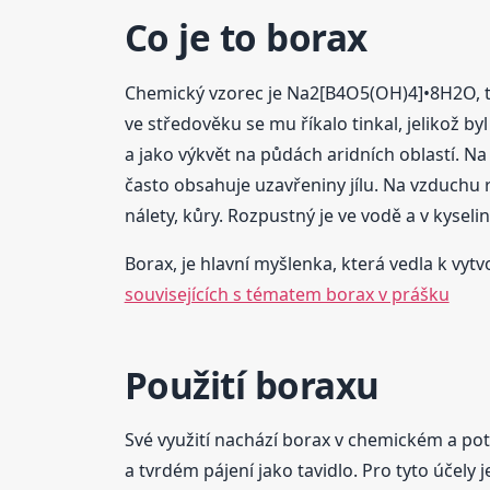
Co je to borax
Chemický vzorec je Na2[B4O5(OH)4]•8H2O, te
ve středověku se mu říkalo tinkal, jelikož b
a jako výkvět na půdách aridních oblastí. N
často obsahuje uzavřeniny jílu. Na vzduchu 
nálety, kůry. Rozpustný je ve vodě a v kyseli
Borax, je hlavní myšlenka, která vedla k vytv
souvisejících s tématem borax v prášku
Použití boraxu
Své využití nachází borax v chemickém a pot
a tvrdém pájení jako tavidlo. Pro tyto účely