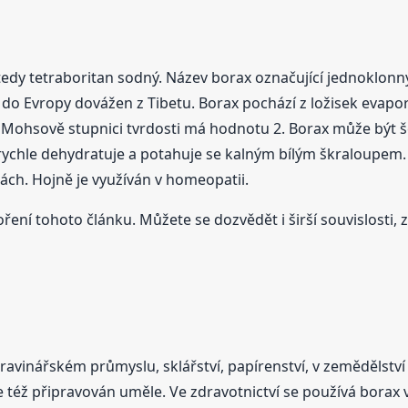
dy tetraboritan sodný. Název borax označující jednoklonný 
yl do Evropy dovážen z Tibetu. Borax pochází z ložisek evapo
a Mohsově stupnici tvrdosti má hodnotu 2. Borax může být š
rychle dehydratuje a potahuje se kalným bílým škraloupem. N
nách. Hojně je využíván v homeopatii.
oření tohoto článku. Můžete se dozvědět i širší souvislosti, 
ravinářském průmyslu, sklářství, papírenství, v zemědělství
 je též připravován uměle. Ve zdravotnictví se používá borax