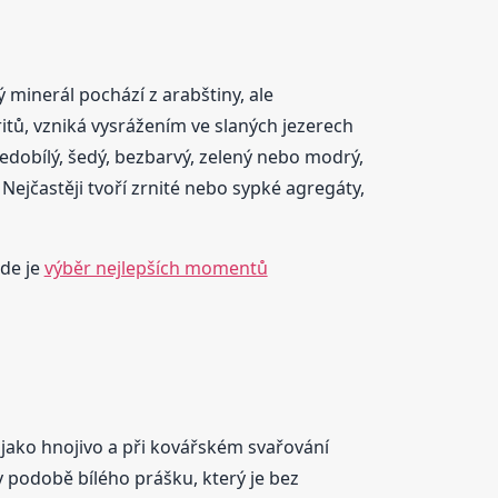
minerál pochází z arabštiny, ale
ritů, vzniká vysrážením ve slaných jezerech
edobílý, šedý, bezbarvý, zelený nebo modrý,
ejčastěji tvoří zrnité nebo sypké agregáty,
zde je
výběr nejlepších momentů
 jako hnojivo a při kovářském svařování
 v podobě bílého prášku, který je bez