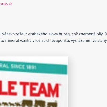
 VINŠOVÁ
l. Název vzešel z arabského slova buraq, což znamená bílý. D
to minerál vzniká v ložiscích evaporitů, vysrážením ve sla