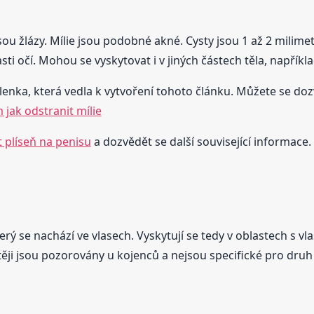
 jsou žlázy. Mílie jsou podobné akné. Cysty jsou 1 až 2 milime
ti očí. Mohou se vyskytovat i v jiných částech těla, napříkla
šlenka, která vedla k vytvoření tohoto článku. Můžete se dozvě
jak odstranit mílie
 plíseň na penisu
a dozvědět se další související informace.
který se nachází ve vlasech. Vyskytují se tedy v oblastech s 
astěji jsou pozorovány u kojenců a nejsou specifické pro dru