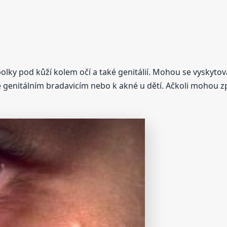
olky pod kůží kolem očí a také genitálií. Mohou se vyskytova
genitálním bradavicím nebo k akné u dětí. Ačkoli mohou zp