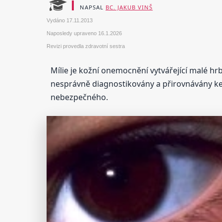
NAPSAL
BC. JAKUB VINŠ
Vydáno
17.11.2013
Naposledy upraveno
16.1.2026
Revizi provedla zdravotní sestra
Mílie je kožní onemocnění vytvářející malé hrb
nesprávně diagnostikovány a přirovnávány ke 
nebezpečného.