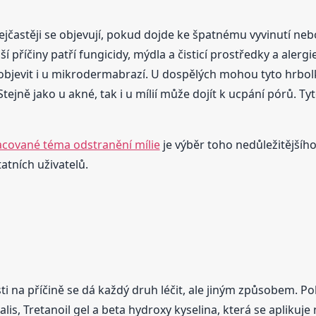
nejčastěji se objevují, pokud dojde ke špatnému vyvinutí ne
 příčiny patří fungicidy, mýdla a čisticí prostředky a aler
objevit i u mikrodermabrazí. U dospělých mohou tyto hrbolk
Stejně jako u akné, tak i u mílií může dojít k ucpání pórů. T
acované téma odstranění mílie
je výběr toho nedůležitějšíh
atních uživatelů.
osti na příčině se dá každý druh léčit, ale jiným způsobem. P
alis, Tretanoil gel a beta hydroxy kyselina, která se aplikuj