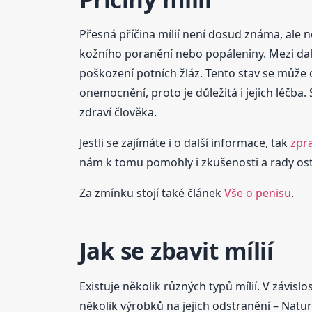
Přesná příčina mílií není dosud známa, ale 
kožního poranění nebo popáleniny. Mezi další
poškození potních žláz. Tento stav se může 
onemocnění, proto je důležitá i jejich léčba. 
zdraví člověka.
Jestli se zajímáte i o další informace, tak
zpr
nám k tomu pomohly i zkušenosti a rady ost
Za zmínku stojí také článek
Vše o penisu
.
Jak se zbavit mílií
Existuje několik různých typů mílií. V závisl
několik výrobků na jejich odstranění – Natur