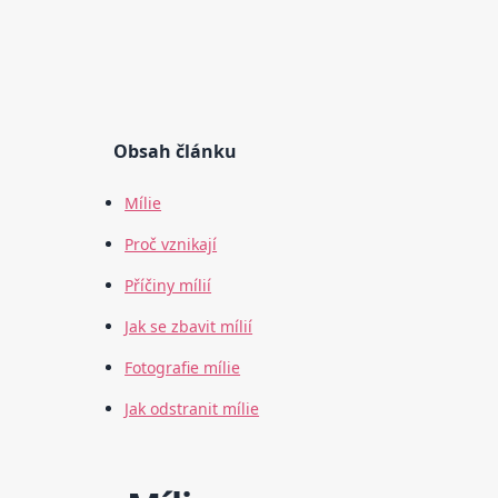
Obsah článku
Mílie
Proč vznikají
Příčiny mílií
Jak se zbavit mílií
Fotografie mílie
Jak odstranit mílie