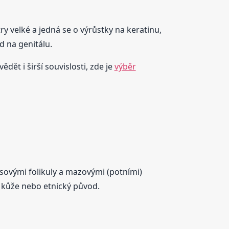
try velké a jedná se o výrůstky na keratinu,
d na genitálu.
dět i širší souvislosti, zde je
výběr
vlasovými folikuly a mazovými (potními)
h kůže nebo etnický původ.