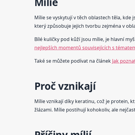
Mílie
Mílie se vyskytují v těch oblastech těla, kde
který způsobuje jejich tvorbu zejména v oblas
Bílé kuličky pod kůží jsou mílie, je hlavní my
nejlepších momentů souvisejících s tématem 
Také se můžete podívat na článek
Jak poznat
Proč vznikají
Mílie vznikají díky keratinu, což je protein, 
žlázami. Mílie postihují kohokoliv, ale nejč
Příčiny mílií