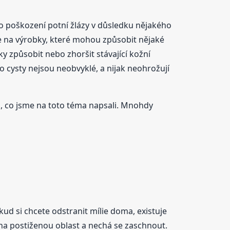
bo poškození potní žlázy v důsledku nějakého
gie na výrobky, které mohou způsobit nějaké
y způsobit nebo zhoršit stávající kožní
yto cysty nejsou neobvyklé, a nijak neohrožují
o, co jsme na toto téma napsali. Mnohdy
okud si chcete odstranit mílie doma, existuje
e na postiženou oblast a nechá se zaschnout.