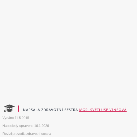
NAPSALA ZDRAVOTNÍ SESTRA
MGR. SVĚTLUŠE VINŠOVÁ
Vydáno
11.5.2015
Naposledy upraveno
16.1.2026
Revizi provedla zdravotní sestra