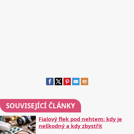
SOUVISEJÍCÍ ČLÁNKY
Fialový flek pod nehtem: kdy je
neškodný a kdy zbystřit