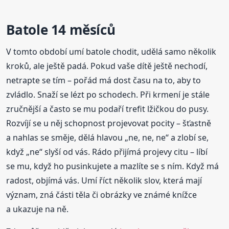
Batole 14 měsíců
V tomto období umí batole chodit, udělá samo několik
kroků, ale ještě padá. Pokud vaše dítě ještě nechodí,
netrapte se tím – pořád má dost času na to, aby to
zvládlo. Snaží se lézt po schodech. Při krmení je stále
zručnější a často se mu podaří trefit lžičkou do pusy.
Rozvíjí se u něj schopnost projevovat pocity – šťastně
a nahlas se směje, dělá hlavou „ne, ne, ne“ a zlobí se,
když „ne“ slyší od vás. Rádo přijímá projevy citu – líbí
se mu, když ho pusinkujete a mazlíte se s ním. Když má
radost, objímá vás. Umí říct několik slov, která mají
význam, zná části těla či obrázky ve známé knížce
a ukazuje na ně.