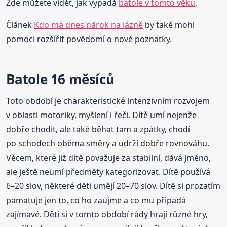
Zde můžete vidět, jak vypadá
batole v tomto věku
.
Článek
Kdo má dnes nárok na lázně
by také mohl
pomoci rozšířit povědomí o nové poznatky.
Batole 16 měsíců
Toto období je charakteristické intenzivním rozvojem
v oblasti motoriky, myšlení i řeči. Dítě umí nejenže
dobře chodit, ale také běhat tam a zpátky, chodí
po schodech oběma směry a udrží dobře rovnováhu.
Věcem, které již dítě považuje za stabilní, dává jméno,
ale ještě neumí předměty kategorizovat. Dítě používá
6–20 slov, některé děti umějí 20–70 slov. Dítě si prozatím
pamatuje jen to, co ho zaujme a co mu připadá
zajímavé. Děti si v tomto období rády hrají různé hry,