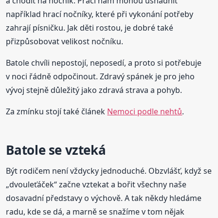
a chodit na nočník. Práci nám mohou usnadnit
například hrací nočníky, které při vykonání potřeby
zahrají písničku. Jak děti rostou, je dobré také
přizpůsobovat velikost nočníku.
Batole chvíli nepostojí, neposedí, a proto si potřebuje
v noci řádně odpočinout. Zdravý spánek je pro jeho
vývoj stejně důležitý jako zdravá strava a pohyb.
Za zmínku stojí také článek
Nemoci podle nehtů
.
Batole se vzteká
Být rodičem není vždycky jednoduché. Obzvlášť, když se
„dvouleťáček“ začne vztekat a bořit všechny naše
dosavadní představy o výchově. A tak někdy hledáme
radu, kde se dá, a marně se snažíme v tom nějak