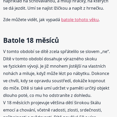
například na schovávanou, a milují hračky, na kterých
se dá jezdit. Umí se najíst lžičkou a napít z hrnečku.
Zde můžete vidět, jak vypadá
batole tohoto věku
.
Batole 18 měsíců
V tomto období se dítě zcela spřátelilo se slovem „ne“.
Dítě v tomto období dosahuje výrazného skoku
ve fyzickém vývoji. Je již mnohem jistější na vlastních
nohách a miluje, když může lézt po nábytku. Dokonce
ve chvíli, kdy se opravdu soustředí, dokáže kopnout
do míče. Dítě si také umí udržet v paměti určitý objekt
dlouho poté, co mu ho odstraníte z dohledu.
V 18 měsících projevuje většina dětí širokou škálu
emocí a chování, včetně radosti, zlosti, srdečnosti,