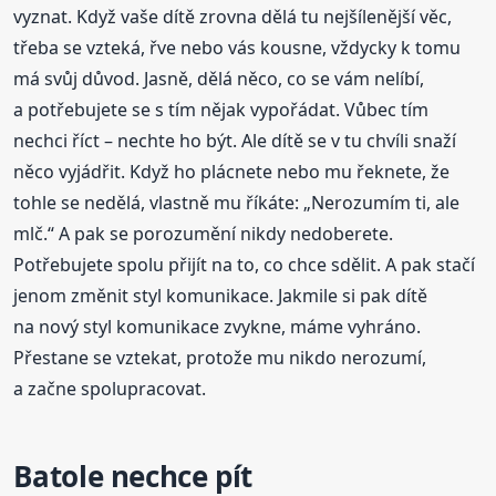
vyznat. Když vaše dítě zrovna dělá tu nejšílenější věc,
třeba se vzteká, řve nebo vás kousne, vždycky k tomu
má svůj důvod. Jasně, dělá něco, co se vám nelíbí,
a potřebujete se s tím nějak vypořádat. Vůbec tím
nechci říct – nechte ho být. Ale dítě se v tu chvíli snaží
něco vyjádřit. Když ho plácnete nebo mu řeknete, že
tohle se nedělá, vlastně mu říkáte: „Nerozumím ti, ale
mlč.“ A pak se porozumění nikdy nedoberete.
Potřebujete spolu přijít na to, co chce sdělit. A pak stačí
jenom změnit styl komunikace. Jakmile si pak dítě
na nový styl komunikace zvykne, máme vyhráno.
Přestane se vztekat, protože mu nikdo nerozumí,
a začne spolupracovat.
Batole nechce pít