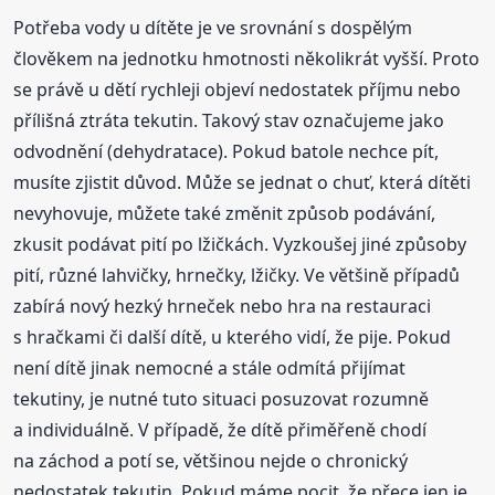
Potřeba vody u dítěte je ve srovnání s dospělým
člověkem na jednotku hmotnosti několikrát vyšší. Proto
se právě u dětí rychleji objeví nedostatek příjmu nebo
přílišná ztráta tekutin. Takový stav označujeme jako
odvodnění (dehydratace). Pokud batole nechce pít,
musíte zjistit důvod. Může se jednat o chuť, která dítěti
nevyhovuje, můžete také změnit způsob podávání,
zkusit podávat pití po lžičkách. Vyzkoušej jiné způsoby
pití, různé lahvičky, hrnečky, lžičky. Ve většině případů
zabírá nový hezký hrneček nebo hra na restauraci
s hračkami či další dítě, u kterého vidí, že pije. Pokud
není dítě jinak nemocné a stále odmítá přijímat
tekutiny, je nutné tuto situaci posuzovat rozumně
a individuálně. V případě, že dítě přiměřeně chodí
na záchod a potí se, většinou nejde o chronický
nedostatek tekutin. Pokud máme pocit, že přece jen je