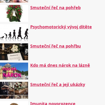
Smuteční řeč na pohřeb
Psychomotorický vývoj dítěte
Smuteční řeč na pohřbu
Kdo má dnes nárok na lázně
Smuteční řeč a její ukázky
Imunita novorozence