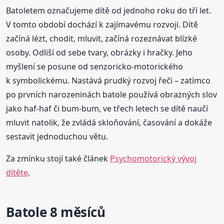
Batoletem označujeme dítě od jednoho roku do tří let.
V tomto období dochází k zajímavému rozvoji. Dítě
začíná lézt, chodit, mluvit, začíná rozeznávat blízké
osoby. Odliší od sebe tvary, obrázky i hračky. Jeho
myšlení se posune od senzoricko-motorického
k symbolickému. Nastává prudký rozvoj řeči – zatímco
po prvních narozeninách batole používá obrazných slov
jako haf-haf či bum-bum, ve třech letech se dítě naučí
mluvit natolik, že zvládá skloňování, časování a dokáže
sestavit jednoduchou větu.
Za zmínku stojí také článek
Psychomotorický vývoj
dítěte
.
Batole 8 měsíců