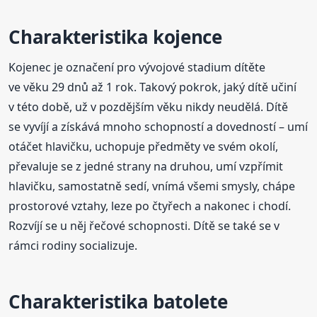
Charakteristika kojence
Kojenec je označení pro vývojové stadium dítěte
ve věku 29 dnů až 1 rok. Takový pokrok, jaký dítě učiní
v této době, už v pozdějším věku nikdy neudělá. Dítě
se vyvíjí a získává mnoho schopností a dovedností – umí
otáčet hlavičku, uchopuje předměty ve svém okolí,
převaluje se z jedné strany na druhou, umí vzpřímit
hlavičku, samostatně sedí, vnímá všemi smysly, chápe
prostorové vztahy, leze po čtyřech a nakonec i chodí.
Rozvíjí se u něj řečové schopnosti. Dítě se také se v
rámci rodiny socializuje.
Charakteristika batolete