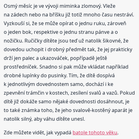
Osmý měsíc je ve vývoji miminka zlomový. Vleže
na zádech nebo na bříšku již totiž mnoho času nestráví.
Vyzkouší si, že se může opírat o jednu ruku, zároveň
o jeden bok, respektive o jednu stranu pánve a o
nožičku. Ručičky dítěte jsou teď už natolik šikovné, že
dovedou uchopit i drobný předmět tak, že jej prakticky
drží jen palec a ukazováček, popřípadě ještě
prostředníček. Snadno si pak může vkládat například
drobné lupínky do pusinky. Tím, že dítě dospívá
k jednotlivým dovednostem samo, dochází i ke
zpevnění trámčin v kostech, zesílení svalů a vazů. Pokud
dítě již dokáže samo nějaké dovednosti dosáhnout, je
to také známka toho, že jeho svalově-kostěný aparát je
natolik silný, aby váhu dítěte unesl.
Zde můžete vidět, jak vypadá
batole tohoto věku
.