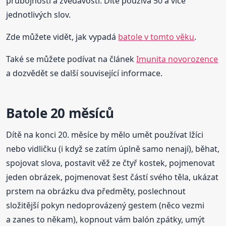
průbojnosti a zvědavosti. Dítě používá 50 a více
jednotlivých slov.
Zde můžete vidět, jak vypadá
batole v tomto věku
.
Také se můžete podívat na článek
Imunita novorozence
a dozvědět se další související informace.
Batole 20 měsíců
Dítě na konci 20. měsíce by mělo umět používat lžíci
nebo vidličku (i když se zatím úplně samo nenají), běhat,
spojovat slova, postavit věž ze čtyř kostek, pojmenovat
jeden obrázek, pojmenovat šest částí svého těla, ukázat
prstem na obrázku dva předměty, poslechnout
složitější pokyn nedoprovázený gestem (něco vezmi
a zanes to někam), kopnout vám balón zpátky, umýt