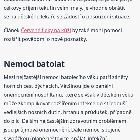
celkový příjem tekutin velmi malý, je vhodné obrátit
se na dětského lékaře se žádostí o posouzení situace.
Článek
Červené fleky na kůži
by také mohl pomoci
rozšířit povědomí o nové poznatky.
Nemoci batolat
Mezi nejčastější nemoci batolecího věku patří záněty
horních cest dýchacích. Většinou jde o banální
onemocnění nosohltanu, které se však v dětském věku
může zkomplikovat rozšířením infekce do středouší,
vedlejších nosních dutin, hrtanu a průdušek, případně
do plic. Dalším nejčastějším zdravotním problémem
jsou průjmová onemocnění. Dále nemoci spojené
s vyrážkou (plané neštovice, spála), infekční