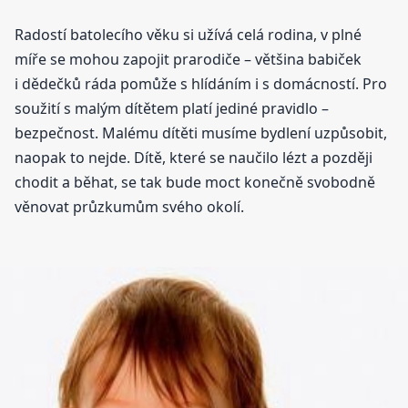
Radostí batolecího věku si užívá celá rodina, v plné
míře se mohou zapojit prarodiče – většina babiček
i dědečků ráda pomůže s hlídáním i s domácností. Pro
soužití s malým dítětem platí jediné pravidlo –
bezpečnost. Malému dítěti musíme bydlení uzpůsobit,
naopak to nejde. Dítě, které se naučilo lézt a později
chodit a běhat, se tak bude moct konečně svobodně
věnovat průzkumům svého okolí.