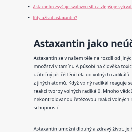
Astaxantin zvyšuje svalovou sílu a zlepšuje vytrval
Kdy užívat astaxantin?
Astaxantin jako neúč
Astaxantin se v našem těle na rozdíl od ji
množství vitamínu A působí na člověka toxicky.
užitečný při čištění těla od volných radikál
z jiných atomů. Když volný radikál reaguje 
reakci tvorby volných radikálů. Mnoho vědc
nekontrolovanou řetězovou reakcí volných r
schopností.
Astaxantin umožní dlouhý a zdravý život, je h