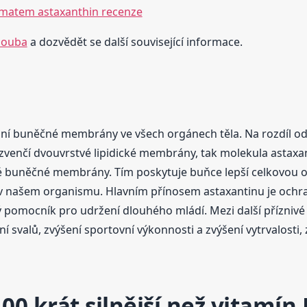
tématem astaxanthin recenze
houba
a dozvědět se další související informace.
ání buněčné membrány ve všech orgánech těla. Na rozdíl od 
o zvenčí dvouvrstvé lipidické membrány, tak molekula astax
cké buněčné membrány. Tím poskytuje buňce lepší celkovou
 v našem organismu. Hlavním přínosem astaxantinu je och
 pomocník pro udržení dlouhého mládí. Mezi další příznivé 
ní svalů, zvýšení sportovní výkonnosti a zvýšení vytrvalosti,
00 krát silnější než vitamín 