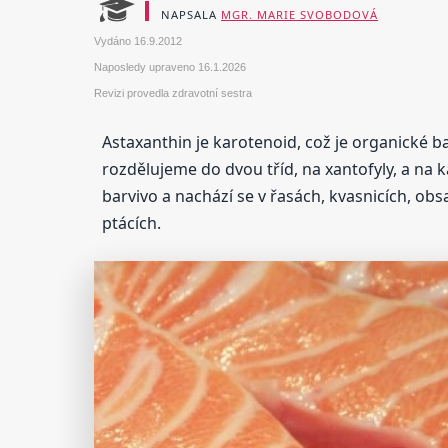
NAPSALA
MGR. MARIE SVOBODOVÁ
Vydáno
16.9.2012
Naposledy upraveno
16.1.2026
Revizi provedla zdravotní sestra
Astaxanthin je karotenoid, což je organické b
rozdělujeme do dvou tříd, na xantofyly, a na 
barvivo a nachází se v řasách, kvasnicích, ob
ptácích.