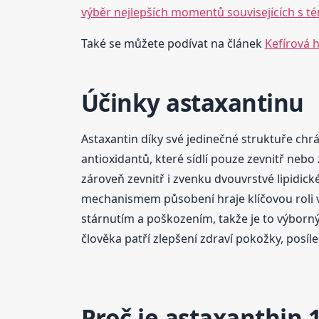
výběr nejlepších momentů souvisejících s 
Také se můžete podívat na článek
Kefírová 
Účinky astaxantinu
Astaxantin díky své jedinečné struktuře chr
antioxidantů, které sídlí pouze zevnitř neb
zároveň zevnitř i zvenku dvouvrstvé lipidi
mechanismem působení hraje klíčovou roli
stárnutím a poškozením, takže je to výborný
člověka patří zlepšení zdraví pokožky, posíle
Proč je astaxanthin 1