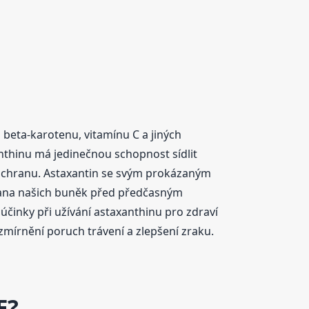
beta-karotenu, vitamínu C a jiných
anthinu má jedinečnou schopnost sídlit
 ochranu. Astaxantin se svým prokázaným
rana našich buněk před předčasným
účinky při užívání astaxanthinu pro zdraví
 zmírnění poruch trávení a zlepšení zraku.
E?