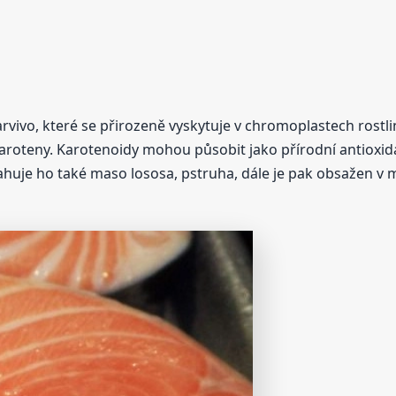
arvivo, které se přirozeně vyskytuje v chromoplastech rostli
karoteny. Karotenoidy mohou působit jako přírodní antioxid
sahuje ho také maso lososa, pstruha, dále je pak obsažen v 