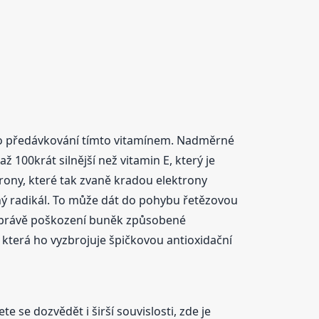
ziko předávkování tímto vitamínem. Nadměrné
ž 100krát silnější než vitamin E, který je
trony, které tak zvaně kradou elektrony
lný radikál. To může dát do pohybu řetězovou
je právě poškození buněk způsobené
která ho vyzbrojuje špičkovou antioxidační
e se dozvědět i širší souvislosti, zde je