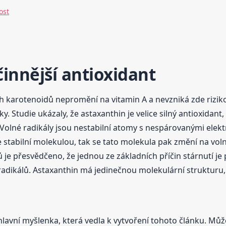
ost
innější antioxidant
ných karotenoidů nepromění na vitamin A a nevzniká zde ri
 Studie ukázaly, že astaxanthin je velice silný antioxidant, a
ů. Volné radikály jsou nestabilní atomy s nespárovanými elek
se stabilní molekulou, tak se tato molekula pak změní na vo
ů je přesvědčeno, že jednou ze základních příčin stárnutí 
adikálů. Astaxanthin má jedinečnou molekulární strukturu, 
lavní myšlenka, která vedla k vytvoření tohoto článku. Můžet