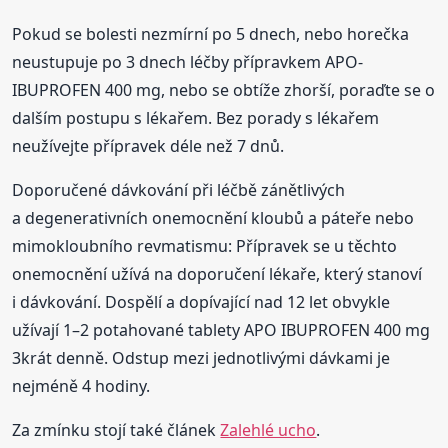
Pokud se bolesti nezmírní po 5 dnech, nebo horečka
neustupuje po 3 dnech léčby přípravkem APO-
IBUPROFEN 400 mg, nebo se obtíže zhorší, poraďte se o
dalším postupu s lékařem. Bez porady s lékařem
neužívejte přípravek déle než 7 dnů.
Doporučené dávkování při léčbě zánětlivých
a degenerativních onemocnění kloubů a páteře nebo
mimokloubního revmatismu: Přípravek se u těchto
onemocnění užívá na doporučení lékaře, který stanoví
i dávkování. Dospělí a dopívající nad 12 let obvykle
užívají 1–2 potahované tablety APO IBUPROFEN 400 mg
3krát denně. Odstup mezi jednotlivými dávkami je
nejméně 4 hodiny.
Za zmínku stojí také článek
Zalehlé ucho
.