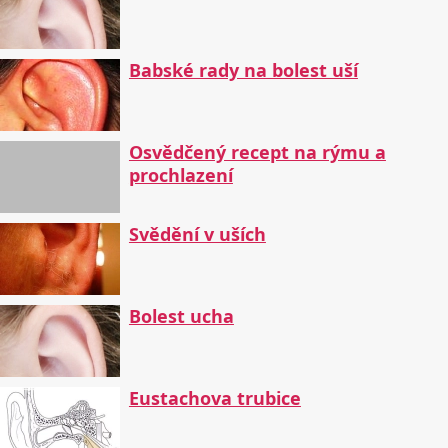
Babské rady na bolest uší
Osvědčený recept na rýmu a
prochlazení
Svědění v uších
Bolest ucha
Eustachova trubice