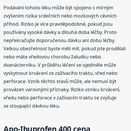
Podávání tohoto léku může být spojeno s mírným
zvýšením rizika srdečních nebo mozkových cévních
příhod. Riziko je více pravděpodobné, pokud jsou
používány vysoké dávky a dlouhá doba léčby. Proto
nepřekračujte doporučenou dávku ani dobu léčby.
Velkou obezřetnost byste měli mít, pokud jste prodělali
nebo máte vředovou chorobu žaludku nebo
dvanácterníku. V průběhu léčení se ojediněle může
vyskytnout krvácení ze zažívacího traktu, vřed nebo
perforace. Vznik těchto stavů může, ale nemusí být
provázen varovnými příznaky. Riziko vzniku krvácení,
vředu nebo perforace v zažívacím traktu se zvyšuje
se stoupající dávkou léku.
Apo-Ibuprofen 400 cena