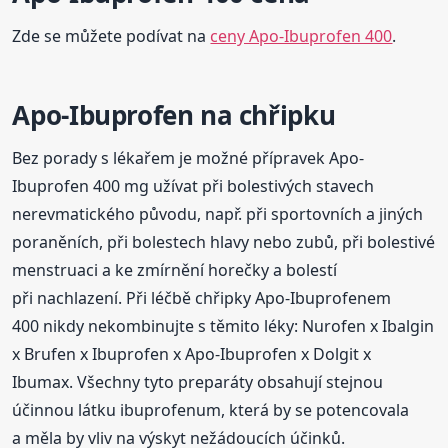
Zde se můžete podívat na
ceny Apo-Ibuprofen 400
.
Apo-Ibuprofen na chřipku
Bez porady s lékařem je možné přípravek Apo-
Ibuprofen 400 mg užívat při bolestivých stavech
nerevmatického původu, např. při sportovních a jiných
poraněních, při bolestech hlavy nebo zubů, při bolestivé
menstruaci a ke zmírnění horečky a bolestí
při nachlazení. Při léčbě chřipky Apo-Ibuprofenem
400 nikdy nekombinujte s těmito léky: Nurofen x Ibalgin
x Brufen x Ibuprofen x Apo-Ibuprofen x Dolgit x
Ibumax. Všechny tyto preparáty obsahují stejnou
účinnou látku ibuprofenum, která by se potencovala
a měla by vliv na výskyt nežádoucích účinků.