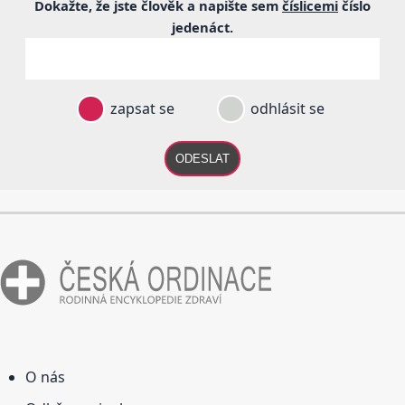
Dokažte, že jste člověk a napište sem
číslicemi
číslo
jedenáct
.
zapsat se
odhlásit se
ODESLAT
O nás