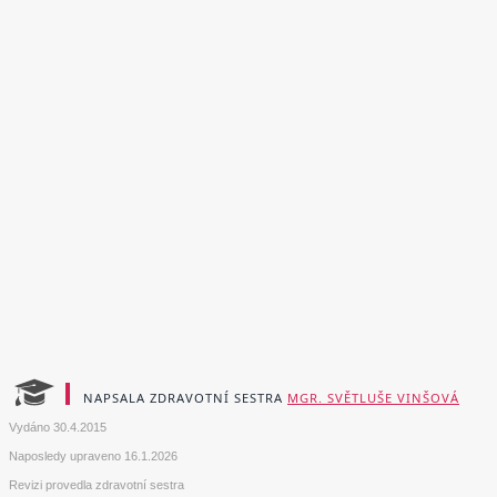
NAPSALA ZDRAVOTNÍ SESTRA
MGR. SVĚTLUŠE VINŠOVÁ
Vydáno
30.4.2015
Naposledy upraveno
16.1.2026
Revizi provedla zdravotní sestra