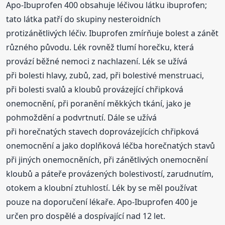
Apo-Ibuprofen 400 obsahuje léčivou látku ibuprofen;
tato látka patří do skupiny nesteroidních
protizánětlivých léčiv. Ibuprofen zmírňuje bolest a zánět
různého původu. Lék rovněž tlumí horečku, která
provází běžné nemoci z nachlazení. Lék se užívá
při bolesti hlavy, zubů, zad, při bolestivé menstruaci,
při bolesti svalů a kloubů provázející chřipková
onemocnění, při poranění měkkých tkání, jako je
pohmoždění a podvrtnutí. Dále se užívá
při horečnatých stavech doprovázejících chřipková
onemocnění a jako doplňková léčba horečnatých stavů
při jiných onemocněních, při zánětlivých onemocnění
kloubů a páteře provázených bolestivostí, zarudnutím,
otokem a kloubní ztuhlostí. Lék by se měl používat
pouze na doporučení lékaře. Apo-Ibuprofen 400 je
určen pro dospělé a dospívající nad 12 let.