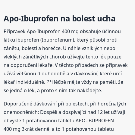
Apo-Ibuprofen na bolest ucha
Přípravek Apo-Ibuprofen 400 mg obsahuje účinnou
látku ibuprofen (Ibuprofenum), který působí proti
zánětu, bolesti a horečce. U náhle vzniklých nebo
vleklých zánětlivých chorob užívejte tento lék pouze
na doporučení lékaře. V těchto případech se přípravek
užívá většinou dlouhodobě a v dávkování, které určí
lékař individuálně. Při léčbě mějte vždy na paměti, že
se jedná o lék, a proto s ním tak nakládejte.
Doporučené dávkování při bolestech, při horečnatých
onemocněních: Dospělí a dospívající nad 12 let užívají
obvykle 1 potahovanou tabletu APO-IBUPROFEN
400 mg 3krát denně, a to 1 potahovanou tabletu