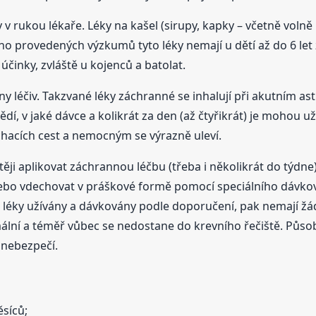
 v rukou lékaře. Léky na kašel (sirupy, kapky – včetně voln
no provedených výzkumů tyto léky nemají u dětí až do 6 le
účinky, zvláště u kojenců a batolat.
iny léčiv. Takzvané léky záchranné se inhalují při akutním 
ědí, v jaké dávce a kolikrát za den (až čtyřikrát) je mohou u
ýchacích cest a nemocným se výrazně uleví.
ji aplikovat záchrannou léčbu (třeba i několikrát do týdne),
nebo vdechovat v práškové formě pomocí speciálního dávko
o léky užívány a dávkovány podle doporučení, pak nemají ž
lní a téměř vůbec se nedostane do krevního řečiště. Působ
 nebezpečí.
ěsíců;