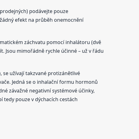
ě prodejných) podávejte pouze
t žádný efekt na průběh onemocnění
astmatickém záchvatu pomocí inhalátoru (dvě
žít. Jsou mimořádně rychle účinné – už v řádu
 se užívají takzvané protizánětlivé
vače. Jedná se o inhalační formu hormonů
ádné závažné negativní systémové účinky,
í tedy pouze v dýchacích cestách