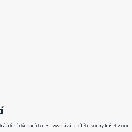
í
áždění dýchacích cest vyvolává u dítěte suchý kašel v noci, k