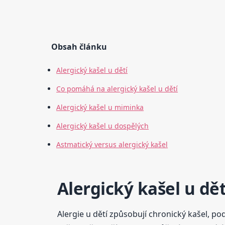
Obsah článku
Alergický kašel u dětí
Co pomáhá na alergický kašel u dětí
Alergický kašel u miminka
Alergický kašel u dospělých
Astmatický versus alergický kašel
Alergický kašel u dět
Alergie u dětí způsobují chronický kašel, podr