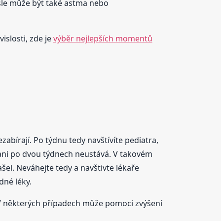
ašle může být také astma nebo
islosti, zde je
výběr nejlepších momentů
zabírají. Po týdnu tedy navštívíte pediatra,
le ani po dvou týdnech neustává. V takovém
ašel. Neváhejte tedy a navštivte lékaře
dné léky.
i. V některých případech může pomoci zvýšení