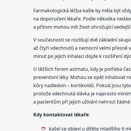
Farmakologická léčba kašle by měla být vždy
na doporučení lékaře. Podle několika nedáv
a přitom mohou mít život ohrožující vedlejší 
V současnosti se rozlišují dvě základní skup
až čtyři vdechnutí) a nemocní velmi přesně v
minut po jejich inhalaci dojde k rozšíření d
U těžších forem astmatu, kdy je potřeba častě
preventivní léky. Mohou se opět inhalovat 
kůry nadledvin – kortikoidů. Pokud jsou tyt
protože vdechnutá dávka je naprosto minimá
a pacientům při jejich užívání nehrozí žádné
Kdy kontaktovat lékaře
:
kašel se objeví u dítěte mladšího 6 m