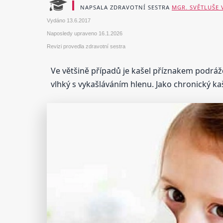
NAPSALA ZDRAVOTNÍ SESTRA
MGR. SVĚTLUŠE
Vydáno
13.6.2017
Naposledy upraveno
16.1.2026
Revizi provedla zdravotní sestra
Ve většině případů je kašel příznakem podrážd
vlhký s vykašláváním hlenu. Jako chronický kaš