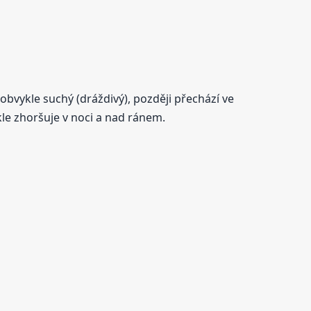
obvykle suchý (dráždivý), později přechází ve
ykle zhoršuje v noci a nad ránem.