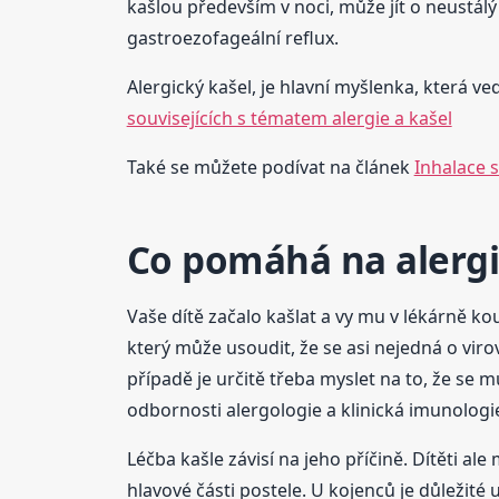
kašlou především v noci, může jít o neustál
gastroezofageální reflux.
Alergický kašel, je hlavní myšlenka, která ve
souvisejících s tématem alergie a kašel
Také se můžete podívat na článek
Inhalace 
Co pomáhá na alergic
Vaše dítě začalo kašlat a vy mu v lékárně kou
který může usoudit, že se asi nejedná o viro
případě je určitě třeba myslet na to, že se m
odbornosti alergologie a klinická imunologie
Léčba kašle závisí na jeho příčině. Dítěti a
hlavové části postele. U kojenců je důležité