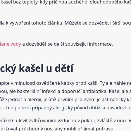
ý kašel bez teploty, kdy příčinou suchého, dlouhodobého k
dla k vytvoření tohoto článku. Můžete se dozvědět i širší souv
slané vody
a dozvědět se další související informace.
ký kašel u dětí
píte v minulosti osvědčené kapky proti kašli. Ty ale náhle ne
vou, ale bakteriální infekci a doporučí antibiotika. Kašel a
ůže jednat o alergii, jejímž prvním projevem je astmatický k
 – ten potvrdí případný alergický původ obtíží a nasadí vho
le můžete ulevit zvlhčováním vzduchu v pokoji, zvláště v noc
 udržovat průchodný nos, aby mohli přijímat potravu.