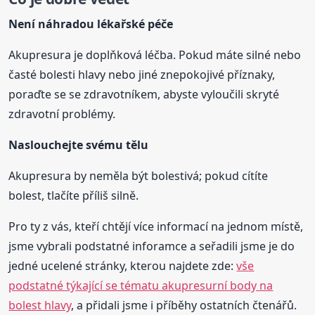
Není náhradou lékařské péče
Akupresura je doplňková léčba. Pokud máte silné nebo
časté bolesti hlavy nebo jiné znepokojivé příznaky,
poraďte se se zdravotníkem, abyste vyloučili skryté
zdravotní problémy.
Naslouchejte svému tělu
Akupresura by neměla být bolestivá; pokud cítíte
bolest, tlačíte příliš silně.
Pro ty z vás, kteří chtějí více informací na jednom místě,
jsme vybrali podstatné inforamce a seřadili jsme je do
jedné ucelené stránky, kterou najdete zde:
vše
podstatné týkající se tématu akupresurní body na
bolest hlavy
, a přidali jsme i příběhy ostatních čtenářů.