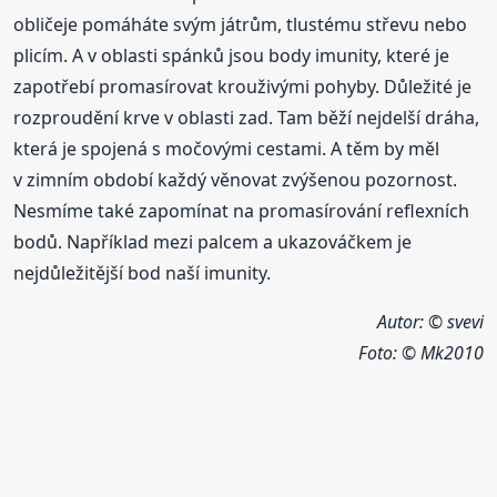
obličeje pomáháte svým játrům, tlustému střevu nebo
plicím. A v oblasti spánků jsou body imunity, které je
zapotřebí promasírovat krouživými pohyby. Důležité je
rozproudění krve v oblasti zad. Tam běží nejdelší dráha,
která je spojená s močovými cestami. A těm by měl
v zimním období každý věnovat zvýšenou pozornost.
Nesmíme také zapomínat na promasírování reflexních
bodů. Například mezi palcem a ukazováčkem je
nejdůležitější bod naší imunity.
Autor: © svevi
Foto:
© Mk2010