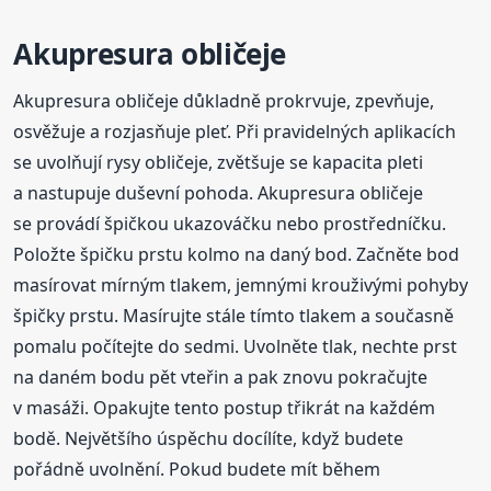
Akupresura obličeje
Akupresura obličeje důkladně prokrvuje, zpevňuje,
osvěžuje a rozjasňuje pleť. Při pravidelných aplikacích
se uvolňují rysy obličeje, zvětšuje se kapacita pleti
a nastupuje duševní pohoda. Akupresura obličeje
se provádí špičkou ukazováčku nebo prostředníčku.
Položte špičku prstu kolmo na daný bod. Začněte bod
masírovat mírným tlakem, jemnými krouživými pohyby
špičky prstu. Masírujte stále tímto tlakem a současně
pomalu počítejte do sedmi. Uvolněte tlak, nechte prst
na daném bodu pět vteřin a pak znovu pokračujte
v masáži. Opakujte tento postup třikrát na každém
bodě. Největšího úspěchu docílíte, když budete
pořádně uvolnění. Pokud budete mít během