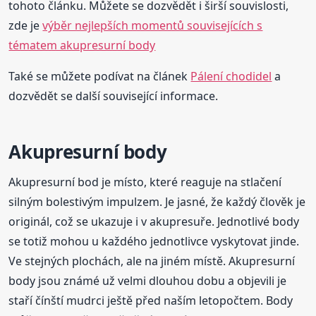
tohoto článku. Můžete se dozvědět i širší souvislosti,
zde je
výběr nejlepších momentů souvisejících s
tématem akupresurní body
Také se můžete podívat na článek
Pálení chodidel
a
dozvědět se další související informace.
Akupresurní body
Akupresurní bod je místo, které reaguje na stlačení
silným bolestivým impulzem. Je jasné, že každý člověk je
originál, což se ukazuje i v akupresuře. Jednotlivé body
se totiž mohou u každého jednotlivce vyskytovat jinde.
Ve stejných plochách, ale na jiném místě. Akupresurní
body jsou známé už velmi dlouhou dobu a objevili je
staří čínští mudrci ještě před naším letopočtem. Body