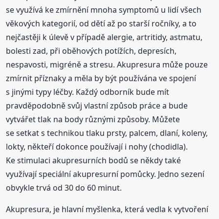
se využívá ke zmírnění mnoha symptomů u lidí všech
věkových kategorií, od dětí až po starší ročníky, a to
nejčastěji k úlevě v případě alergie, artritidy, astmatu,
bolesti zad, při oběhových potížích, depresích,
nespavosti, migréně a stresu. Akupresura může pouze
zmírnit příznaky a měla by být používána ve spojení
s jinými typy léčby. Každý odborník bude mít
pravděpodobně svůj vlastní způsob práce a bude
vytvářet tlak na body různými způsoby. Můžete
se setkat s technikou tlaku prsty, palcem, dlaní, koleny,
lokty, někteří dokonce používají i nohy (chodidla).
Ke stimulaci akupresurních bodů se někdy také
využívají speciální akupresurní pomůcky. Jedno sezení
obvykle trvá od 30 do 60 minut.
Akupresura, je hlavní myšlenka, která vedla k vytvoření