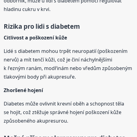
odborník, může u lidí s diabetem pomoci regulovat
hladinu cukru v krvi.
Rizika pro lidi s diabetem
Citlivost a poškození kůže
Lidé s diabetem mohou trpět neuropatií (poškozením
nervů) a mít tenčí kůži, což je činí náchylnějšími
k řezným ranám, modřinám nebo vředům způsobeným
tlakovými body při akupresuře.
Zhoršené hojení
Diabetes může ovlivnit krevní oběh a schopnost těla
se hojit, což ztěžuje správné hojení poškození kůže
způsobeného akupresurou.