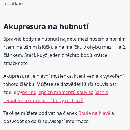
lopatkami.
Akupresura na hubnutí
Správné body na hubnutí najdete mezi nosem a horním
rtem, na ušním lalůčku a na malíčku v ohybu mezi 1. a 2.
článkem. Stačí, když jeden z těchto bodů krátce
zmáčknete.
Akupresura, je hlavní myšlenka, která vedla k vytvoření
tohoto článku. Můžete se dozvědět i širší souvislosti,
zde je
výběr nejlepších momentů souvisejících s
tématem akupresurní body na hlavě
Také se můžete podívat na článek
Boule na hlavě
a
dozvědět se další související informace.