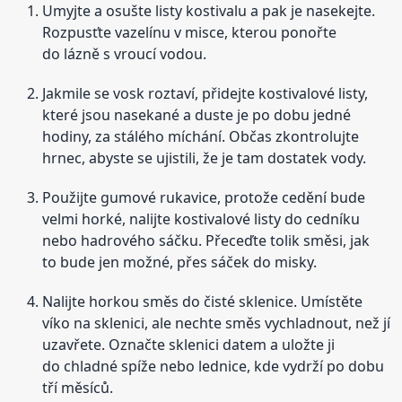
Umyjte a osušte listy kostivalu a pak je nasekejte.
Rozpusťte vazelínu v misce, kterou ponořte
do lázně s vroucí vodou.
Jakmile se vosk roztaví, přidejte kostivalové listy,
které jsou nasekané a duste je po dobu jedné
hodiny, za stálého míchání. Občas zkontrolujte
hrnec, abyste se ujistili, že je tam dostatek vody.
Použijte gumové rukavice, protože cedění bude
velmi horké, nalijte kostivalové listy do cedníku
nebo hadrového sáčku. Přeceďte tolik směsi, jak
to bude jen možné, přes sáček do misky.
Nalijte horkou směs do čisté sklenice. Umístěte
víko na sklenici, ale nechte směs vychladnout, než jí
uzavřete. Označte sklenici datem a uložte ji
do chladné spíže nebo lednice, kde vydrží po dobu
tří měsíců.