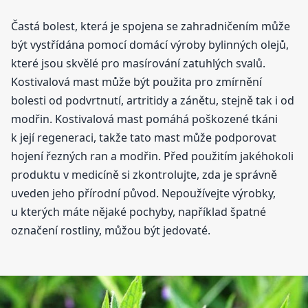
Častá bolest, která je spojena se zahradničením může
být vystřídána pomocí domácí výroby bylinných olejů,
které jsou skvělé pro masírování zatuhlých svalů.
Kostivalová mast může být použita pro zmírnění
bolesti od podvrtnutí, artritidy a zánětu, stejně tak i od
modřin. Kostivalová mast pomáhá poškozené tkáni
k její regeneraci, takže tato mast může podporovat
hojení řezných ran a modřin. Před použitím jakéhokoli
produktu v medicíně si zkontrolujte, zda je správně
uveden jeho přírodní původ. Nepoužívejte výrobky,
u kterých máte nějaké pochyby, například špatné
označení rostliny, můžou být jedovaté.