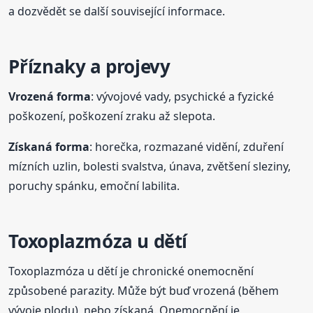
a dozvědět se další související informace.
Příznaky a projevy
Vrozená forma
: vývojové vady, psychické a fyzické
poškození, poškození zraku až slepota.
Získaná forma
: horečka, rozmazané vidění, zduření
mízních uzlin, bolesti svalstva, únava, zvětšení sleziny,
poruchy spánku, emoční labilita.
Toxoplazmóza u dětí
Toxoplazmóza u dětí je chronické onemocnění
způsobené parazity. Může být buď vrozená (během
vývoje plodu), nebo získaná. Onemocnění je