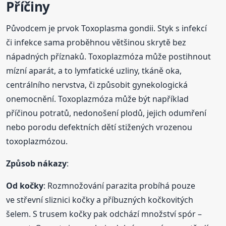
Příčiny
Původcem je prvok Toxoplasma gondii. Styk s infekcí
či infekce sama proběhnou většinou skrytě bez
nápadných příznaků. Toxoplazmóza může postihnout
mízní aparát, a to lymfatické uzliny, tkáně oka,
centrálního nervstva, či způsobit gynekologická
onemocnění. Toxoplazmóza může být například
příčinou potratů, nedonošení plodů, jejich odumření
nebo porodu defektních dětí stižených vrozenou
toxoplazmózou.
Způsob nákazy
:
Od kočky
: Rozmnožování parazita probíhá pouze
ve střevní sliznici kočky a příbuzných kočkovitých
šelem. S trusem kočky pak odchází množství spór –