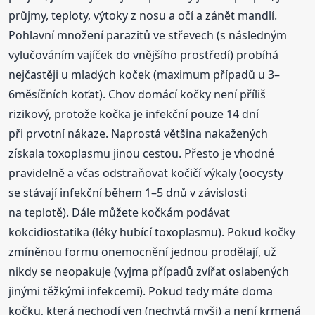
průjmy, teploty, výtoky z nosu a očí a zánět mandlí.
Pohlavní množení parazitů ve střevech (s následným
vylučováním vajíček do vnějšího prostředí) probíhá
nejčastěji u mladých koček (maximum případů u 3–
6měsíčních koťat). Chov domácí kočky není příliš
rizikový, protože kočka je infekční pouze 14 dní
při prvotní nákaze. Naprostá většina nakažených
získala toxoplasmu jinou cestou. Přesto je vhodné
pravidelně a včas odstraňovat kočičí výkaly (oocysty
se stávají infekční během 1–5 dnů v závislosti
na teplotě). Dále můžete kočkám podávat
kokcidiostatika (léky hubící toxoplasmu). Pokud kočky
zmíněnou formu onemocnění jednou prodělají, už
nikdy se neopakuje (vyjma případů zvířat oslabených
jinými těžkými infekcemi). Pokud tedy máte doma
kočku, která nechodí ven (nechytá myši) a není krmená