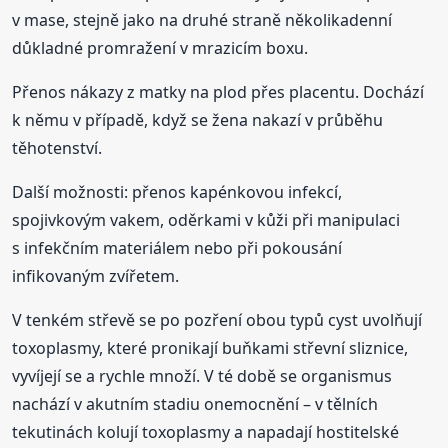
v mase, stejně jako na druhé straně několikadenní
důkladné promražení v mrazicím boxu.
Přenos nákazy z matky na plod přes placentu. Dochází
k němu v případě, když se žena nakazí v průběhu
těhotenství.
Další možnosti: přenos kapénkovou infekcí,
spojivkovým vakem, oděrkami v kůži při manipulaci
s infekčním materiálem nebo při pokousání
infikovaným zvířetem.
V tenkém střevě se po pozření obou typů cyst uvolňují
toxoplasmy, které pronikají buňkami střevní sliznice,
vyvíjejí se a rychle množí. V té době se organismus
nachází v akutním stadiu onemocnění – v tělních
tekutinách kolují toxoplasmy a napadají hostitelské