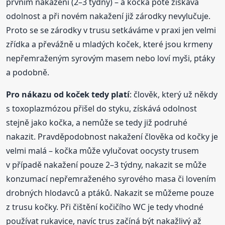
prvním nakažení (2–3 týdny) – a kočka poté získává
odolnost a při novém nakažení již zárodky nevylučuje.
Proto se se zárodky v trusu setkáváme v praxi jen velmi
zřídka a převážně u mladých koček, které jsou krmeny
nepřemraženým syrovým masem nebo loví myši, ptáky
a podobně.
Pro nákazu od koček tedy platí
: člověk, který už někdy
s toxoplazmózou přišel do styku, získává odolnost
stejně jako kočka, a nemůže se tedy již podruhé
nakazit. Pravděpodobnost nakažení člověka od kočky je
velmi malá – kočka může vylučovat oocysty trusem
v případě nakažení pouze 2–3 týdny, nakazit se může
konzumací nepřemraženého syrového masa či lovením
drobných hlodavců a ptáků. Nakazit se můžeme pouze
z trusu kočky. Při čištění kočičího WC je tedy vhodné
používat rukavice, navíc trus začíná být nakažlivý až