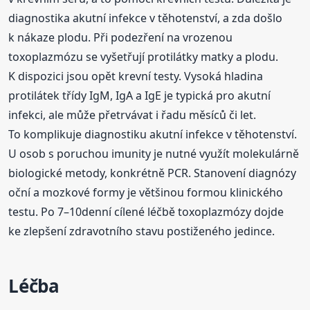
diagnostika akutní infekce v těhotenství, a zda došlo
k nákaze plodu. Při podezření na vrozenou
toxoplazmózu se vyšetřují protilátky matky a plodu.
K dispozici jsou opět krevní testy. Vysoká hladina
protilátek třídy IgM, IgA a IgE je typická pro akutní
infekci, ale může přetrvávat i řadu měsíců či let.
To komplikuje diagnostiku akutní infekce v těhotenství.
U osob s poruchou imunity je nutné využít molekulárně
biologické metody, konkrétně PCR. Stanovení diagnózy
oční a mozkové formy je většinou formou klinického
testu. Po 7–10denní cílené léčbě toxoplazmózy dojde
ke zlepšení zdravotního stavu postiženého jedince.
Léčba