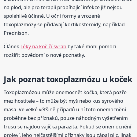
na plod, ale pro terapii probíhající infekce již nejsou
spolehlivě účinné. U oční formy a vrozené
toxoplazmózy se přidávají kortikosteroidy, například
Prednison.
Článek
Léky na kočičí svrab
by také mohl pomoci
rozšířit povědomí o nové poznatky.
Jak poznat toxoplazmózu u koček
Toxoplazmózou může onemocnět kočka, která pozře
mezihostitele – to může být myš nebo kus syrového
masa. Ve velké většině případů u ní toto onemocnění
proběhne bez příznaků, pouze náhodným vyšetřením
trusu se najdou vajíčka parazita. Pokud se onemocnění
projeví, jeho nejčastějšími příznaky jsou zápal plic, jinak