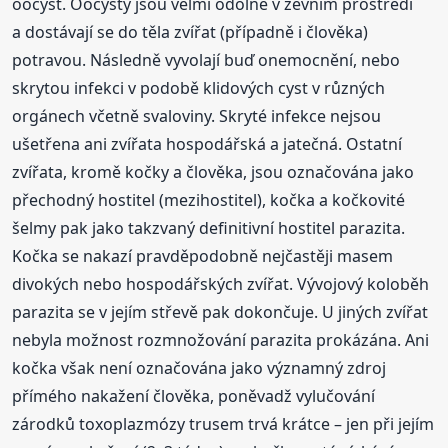
oocyst. Oocysty jsou velmi odolné v zevním prostředí
a dostávají se do těla zvířat (případně i člověka)
potravou. Následně vyvolají buď onemocnění, nebo
skrytou infekci v podobě klidových cyst v různých
orgánech včetně svaloviny. Skryté infekce nejsou
ušetřena ani zvířata hospodářská a jatečná. Ostatní
zvířata, kromě kočky a člověka, jsou označována jako
přechodný hostitel (mezihostitel), kočka a kočkovité
šelmy pak jako takzvaný definitivní hostitel parazita.
Kočka se nakazí pravděpodobně nejčastěji masem
divokých nebo hospodářských zvířat. Vývojový koloběh
parazita se v jejím střevě pak dokončuje. U jiných zvířat
nebyla možnost rozmnožování parazita prokázána. Ani
kočka však není označována jako významný zdroj
přímého nakažení člověka, poněvadž vylučování
zárodků toxoplazmózy trusem trvá krátce – jen při jejím