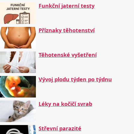
Funkční jaterní testy
Příznaky těhotenství
Těhotenské vyšetření
Vývoj plodu týden po týdnu
Léky na kočičí svrab
Střevní parazité