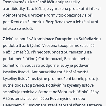
Toxoplazmózu lze cíleně léčit antiparazitiky
a antibiotiky. Tato léčba je vyhrazena pro akutní infekci
v těhotenství, u vrozené formy toxoplazmózy a při
postižení oka či mozku. Bezpříznakové a lehké akutní
infekce se neléčí.
Z léků se používá kombinace Daraprimu a Sulfadiazinu
po dobu 3 až 6 týdnů. Vrozená toxoplazmóza se léčí
6 až 12 měsíců. Při nedostupnosti Sulfadiazinu lze
podat méně účinný Cotrimoxazol, Biseptol nebo
Sumetrolin. Součástí podpůrné léčby je podávání
kyseliny listové. Antiparazitika totiž brání tvorbě
kyseliny listové nezbytné pro množení buněk, proto je
nutné dodávat ji zvenčí. Podáváním kyseliny listové
se snižuje toxicita a četnost nežádoucích účinků léčby.
V těhotenství se volí léčba Rovamycinem nebo
Dalacinem či Klimicinem, které zabrání přenosu infekce