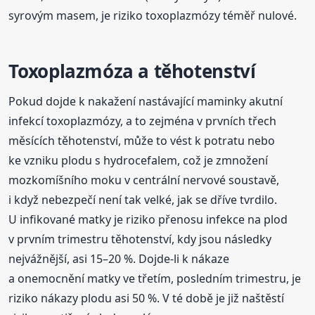
syrovým masem, je riziko toxoplazmózy téměř nulové.
Toxoplazmóza a těhotenství
Pokud dojde k nakažení nastávající maminky akutní
infekcí toxoplazmózy, a to zejména v prvních třech
měsících těhotenství, může to vést k potratu nebo
ke vzniku plodu s hydrocefalem, což je zmnožení
mozkomíšního moku v centrální nervové soustavě,
i když nebezpečí není tak velké, jak se dříve tvrdilo.
U infikované matky je riziko přenosu infekce na plod
v prvním trimestru těhotenství, kdy jsou následky
nejvážnější, asi 15–20 %. Dojde-li k nákaze
a onemocnění matky ve třetím, posledním trimestru, je
riziko nákazy plodu asi 50 %. V té době je již naštěstí