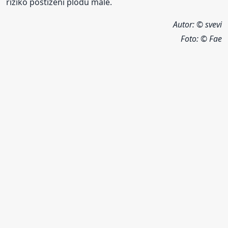
riziko postižení plodu malé.
Autor: © svevi
Foto:
© Fae