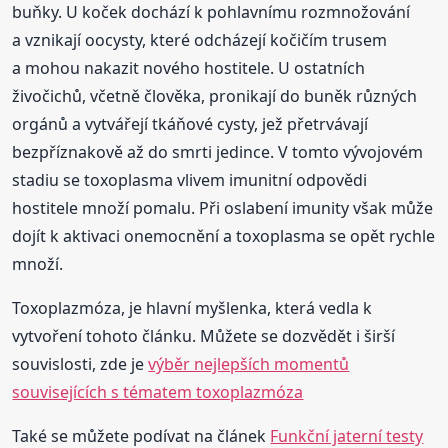
buňky. U koček dochází k pohlavnímu rozmnožování
a vznikají oocysty, které odcházejí kočičím trusem
a mohou nakazit nového hostitele. U ostatních
živočichů, včetně člověka, pronikají do buněk různých
orgánů a vytvářejí tkáňové cysty, jež přetrvávají
bezpříznakově až do smrti jedince. V tomto vývojovém
stadiu se toxoplasma vlivem imunitní odpovědi
hostitele množí pomalu. Při oslabení imunity však může
dojít k aktivaci onemocnění a toxoplasma se opět rychle
množí.
Toxoplazmóza, je hlavní myšlenka, která vedla k
vytvoření tohoto článku. Můžete se dozvědět i širší
souvislosti, zde je
výběr nejlepších momentů
souvisejících s tématem toxoplazmóza
Také se můžete podívat na článek
Funkční jaterní testy