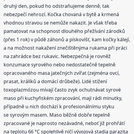
druhý den, pokud ho odstraňujeme denně, tak
nebezpečí nehrozí. Kočka chovaná v bytě a krmená
vhodnou stravou se nemůže nakazit. Je však třeba
pamatovat na schopnost dlouhého přežívání zárodků
(přes 1 rok) v půdě záhonů a pískovišť, kam kočky kálejí,
a na možnost nakažení znečištěnýma rukama při práci
na zahrádce bez rukavic. Nebezpečná je rovněž
konzumace syrového nebo nedostatečně tepelně
opracovaného masa jatečných zvířat (zejména ovcí,
prasat, králíků a domácí drůbeže). Lidé stižení
toxoplazmózou mívají často zvyk ochutnávat syrové
maso při kuchyňském zpracování, mají rádi minutky,
případně u nich dochází k profesionálnímu styku
se syrovým masem. Maso běžně dobře tepelně
zpracované je naprosto nezávadné, neboť již prohřátí
na teplotu 66 °C spolehlivě ničí vývojová stadia parazita