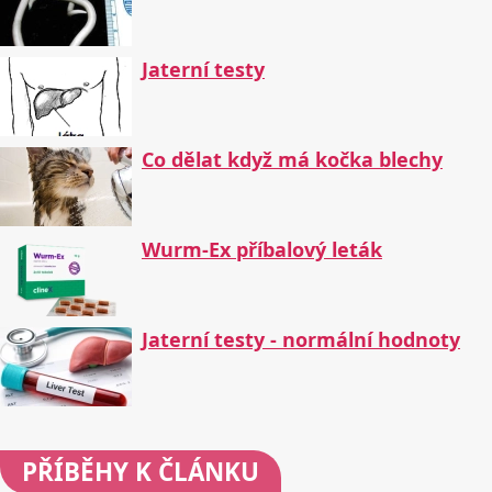
Jaterní testy
Co dělat když má kočka blechy
Wurm-Ex příbalový leták
Jaterní testy - normální hodnoty
PŘÍBĚHY
K ČLÁNKU