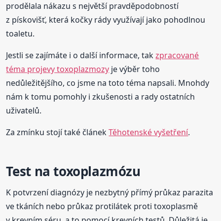
prodělala nákazu s největší pravděpodobností
z pískovišť, která kočky rády využívají jako pohodlnou
toaletu.
Jestli se zajímáte i o další informace, tak
zpracované
téma projevy toxoplazmozy
je výběr toho
nedůležitějšího, co jsme na toto téma napsali. Mnohdy
nám k tomu pomohly i zkušenosti a rady ostatních
uživatelů.
Za zmínku stojí také článek
Těhotenské vyšetření
.
Test na toxoplazmózu
K potvrzení diagnózy je nezbytný přímý průkaz parazita
ve tkáních nebo průkaz protilátek proti toxoplasmě
v krevním séru, a to pomocí krevních testů. Důležitá je