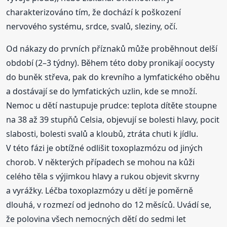
charakterizováno tím, že dochází k poškození
nervového systému, srdce, svalů, sleziny, očí.
Od nákazy do prvních příznaků může proběhnout delší
období (2–3 týdny). Během této doby pronikají oocysty
do buněk střeva, pak do krevního a lymfatického oběhu
a dostávají se do lymfatických uzlin, kde se množí.
Nemoc u dětí nastupuje prudce: teplota dítěte stoupne
na 38 až 39 stupňů Celsia, objevují se bolesti hlavy, pocit
slabosti, bolesti svalů a kloubů, ztráta chuti k jídlu.
V této fázi je obtížné odlišit toxoplazmózu od jiných
chorob. V některých případech se mohou na kůži
celého těla s výjimkou hlavy a rukou objevit skvrny
a vyrážky. Léčba toxoplazmózy u dětí je poměrně
dlouhá, v rozmezí od jednoho do 12 měsíců. Uvádí se,
že polovina všech nemocných dětí do sedmi let