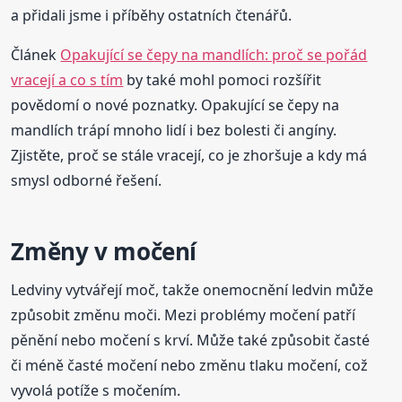
a přidali jsme i příběhy ostatních čtenářů.
Článek
Opakující se čepy na mandlích: proč se pořád
vracejí a co s tím
by také mohl pomoci rozšířit
povědomí o nové poznatky. Opakující se čepy na
mandlích trápí mnoho lidí i bez bolesti či angíny.
Zjistěte, proč se stále vracejí, co je zhoršuje a kdy má
smysl odborné řešení.
Změny v močení
Ledviny vytvářejí moč, takže onemocnění ledvin může
způsobit změnu moči. Mezi problémy močení patří
pěnění nebo močení s krví. Může také způsobit časté
či méně časté močení nebo změnu tlaku močení, což
vyvolá potíže s močením.