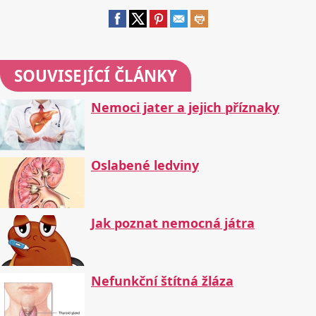
SOUVISEJÍCÍ ČLÁNKY
Nemoci jater a jejich příznaky
Oslabené ledviny
Jak poznat nemocná játra
Nefunkční štítná žláza