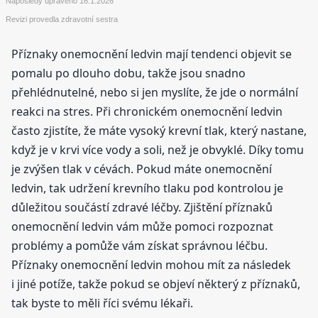
Naposledy upraveno
16.1.2026
Revizi provedla zdravotní sestra
Příznaky onemocnění ledvin mají tendenci objevit se
pomalu po dlouho dobu, takže jsou snadno
přehlédnutelné, nebo si jen myslíte, že jde o normální
reakci na stres. Při chronickém onemocnění ledvin
často zjistíte, že máte vysoký krevní tlak, který nastane,
když je v krvi více vody a soli, než je obvyklé. Díky tomu
je zvýšen tlak v cévách. Pokud máte onemocnění
ledvin, tak udržení krevního tlaku pod kontrolou je
důležitou součástí zdravé léčby. Zjištění příznaků
onemocnění ledvin vám může pomoci rozpoznat
problémy a pomůže vám získat správnou léčbu.
Příznaky onemocnění ledvin mohou mít za následek
i jiné potíže, takže pokud se objeví některý z příznaků,
tak byste to měli říci svému lékaři.