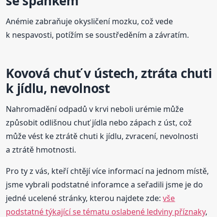
se spánkem
Anémie zabraňuje okysličení mozku, což vede
k nespavosti, potížím se soustředěním a závratím.
Kovová chuť v ústech, ztráta chuti
k jídlu, nevolnost
Nahromadění odpadů v krvi neboli urémie může
způsobit odlišnou chuť jídla nebo zápach z úst, což
může vést ke ztrátě chuti k jídlu, zvracení, nevolnosti
a ztrátě hmotnosti.
Pro ty z vás, kteří chtějí více informací na jednom místě,
jsme vybrali podstatné inforamce a seřadili jsme je do
jedné ucelené stránky, kterou najdete zde:
vše
podstatné týkající se tématu oslabené ledviny příznaky
,