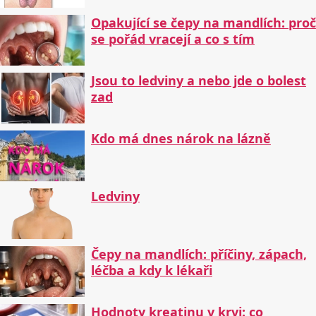
Opakující se čepy na mandlích: proč
se pořád vracejí a co s tím
Jsou to ledviny a nebo jde o bolest
zad
Kdo má dnes nárok na lázně
Ledviny
Čepy na mandlích: příčiny, zápach,
léčba a kdy k lékaři
Hodnoty kreatinu v krvi: co