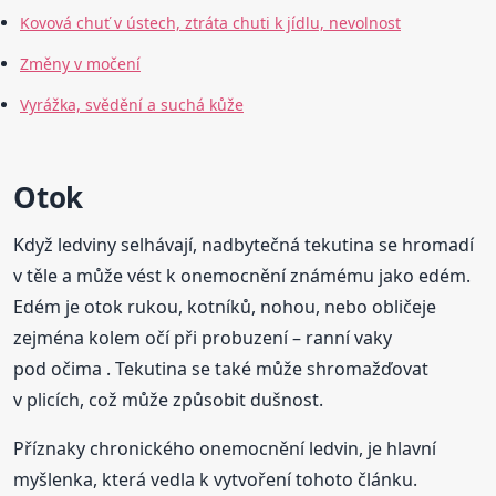
Kovová chuť v ústech, ztráta chuti k jídlu, nevolnost
Změny v močení
Vyrážka, svědění a suchá kůže
Otok
Když ledviny selhávají, nadbytečná tekutina se hromadí
v těle a může vést k onemocnění známému jako edém.
Edém je otok rukou, kotníků, nohou, nebo obličeje
zejména kolem očí při probuzení – ranní vaky
pod očima . Tekutina se také může shromažďovat
v plicích, což může způsobit dušnost.
Příznaky chronického onemocnění ledvin, je hlavní
myšlenka, která vedla k vytvoření tohoto článku.