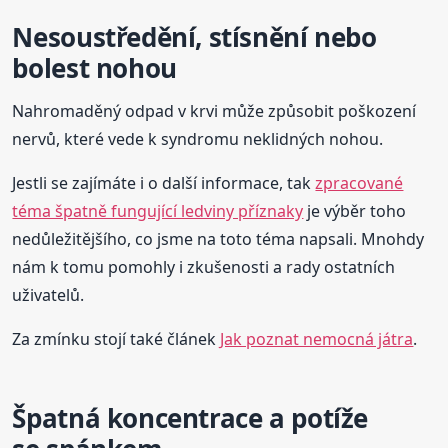
Nesoustředění, stísnění nebo
bolest nohou
Nahromaděný odpad v krvi může způsobit poškození
nervů, které vede k syndromu neklidných nohou.
Jestli se zajímáte i o další informace, tak
zpracované
téma špatně fungující ledviny příznaky
je výběr toho
nedůležitějšího, co jsme na toto téma napsali. Mnohdy
nám k tomu pomohly i zkušenosti a rady ostatních
uživatelů.
Za zmínku stojí také článek
Jak poznat nemocná játra
.
Špatná koncentrace a potíže