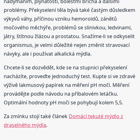
nadýmáním, plynatostí, bolestmi břicha a dalšími
problémy. Překyselení těla bývá také častým důsledkem
výkyvů váhy, příčinou vzniku hemoroidů, zánětů
močového měchýře, problémů se slinivkou, ledvinami,
játry, štítnou žlázou a prostatou. Snažíme-li se odkyselit
organismus, je velmi důležité nejen změnit stravovací
návyky, ale i používat alkalická mýdla.
Chcete-li se dozvědět, kde se na stupnici překyselení
nacházíte, proveďte jednoduchý test. Kupte si ve zdravé
výživě lakmusový papírek na měření pH moči. Měření
provádějte podle návodu na příbalovém letáčku.
Optimální hodnoty pH moči se pohybují kolem 5,5.
Za zmínku stojí také článek
Domácí tekuté mýdlo z
draselného mýdla
.