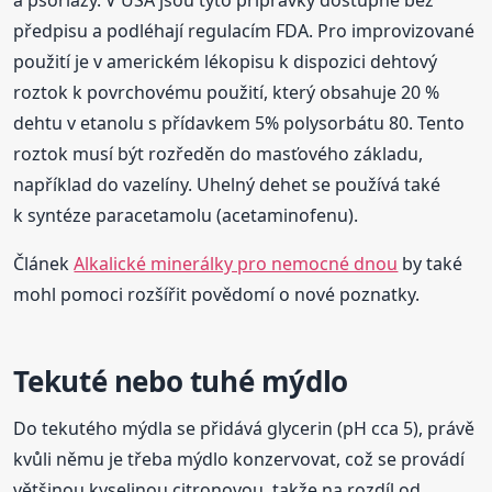
předpisu a podléhají regulacím FDA. Pro improvizované
použití je v americkém lékopisu k dispozici dehtový
roztok k povrchovému použití, který obsahuje 20 %
dehtu v etanolu s přídavkem 5% polysorbátu 80. Tento
roztok musí být rozředěn do masťového základu,
například do vazelíny. Uhelný dehet se používá také
k syntéze paracetamolu (acetaminofenu).
Článek
Alkalické minerálky pro nemocné dnou
by také
mohl pomoci rozšířit povědomí o nové poznatky.
Tekuté nebo tuhé mýdlo
Do tekutého mýdla se přidává glycerin (pH cca 5), právě
kvůli němu je třeba mýdlo konzervovat, což se provádí
většinou kyselinou citronovou, takže na rozdíl od