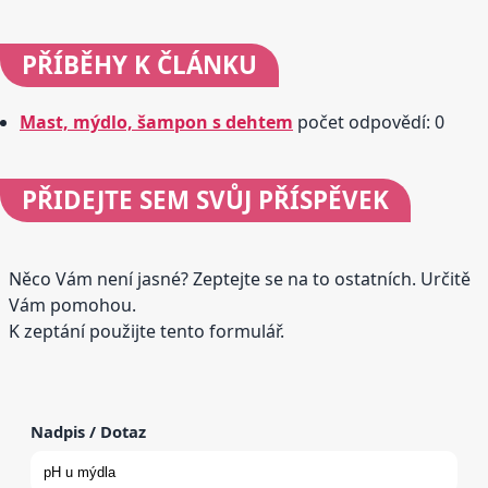
PŘÍBĚHY
K ČLÁNKU
Mast, mýdlo, šampon s dehtem
počet odpovědí: 0
PŘIDEJTE
SEM SVŮJ PŘÍSPĚVEK
Něco Vám není jasné? Zeptejte se na to ostatních. Určitě
Vám pomohou.
K zeptání použijte tento formulář.
Nadpis / Dotaz