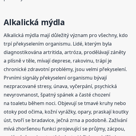
Alkalická mýdla
Alkalická mýdla mají důležitý význam pro všechny, kdo
trpí překyselením organismu. Lidé, kterým byla
diagnostikována artritida, artróza, prodělávají záněty
a plísně v těle, mívají deprese, rakovinu, trápí je
chronické zdravotní problémy, jsou velmi překyselení.
Prvními signály překyselení organismu bývají
nezpracované stresy, únava, vyčerpání, psychická
nevyrovnanost, špatný spánek a časté chození
na toaletu během noci. Objevují se tmavé kruhy nebo
otoky pod očima, kožní vyrážky, opary, praskají koutky
úst, tvoří se bradavice, ječná zrna a podobně. Zažívání
mívá zhoršenou funkci projevující se průjmy, zácpou,