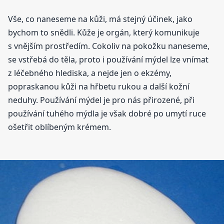
Vše, co naneseme na kůži, má stejný účinek, jako
bychom to snědli. Kůže je orgán, který komunikuje
s vnějším prostředím. Cokoliv na pokožku naneseme,
se vstřebá do těla, proto i používání mýdel lze vnímat
z léčebného hlediska, a nejde jen o ekzémy,
popraskanou kůži na hřbetu rukou a další kožní
neduhy. Používání mýdel je pro nás přirozené, při
používání tuhého mýdla je však dobré po umytí ruce
ošetřit oblíbeným krémem.