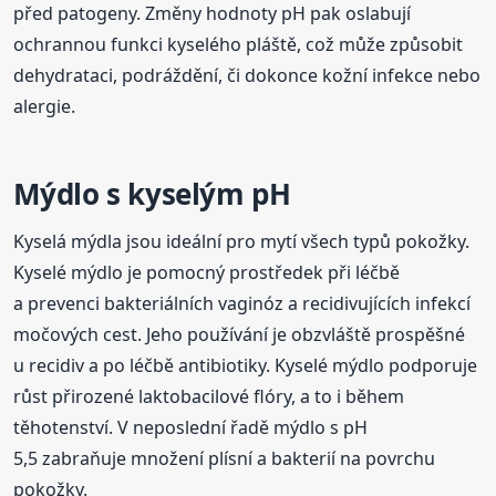
před patogeny. Změny hodnoty pH pak oslabují
ochrannou funkci kyselého pláště, což může způsobit
dehydrataci, podráždění, či dokonce kožní infekce nebo
alergie.
Mýdlo s kyselým pH
Kyselá mýdla jsou ideální pro mytí všech typů pokožky.
Kyselé mýdlo je pomocný prostředek při léčbě
a prevenci bakteriálních vaginóz a recidivujících infekcí
močových cest. Jeho používání je obzvláště prospěšné
u recidiv a po léčbě antibiotiky. Kyselé mýdlo podporuje
růst přirozené laktobacilové flóry, a to i během
těhotenství. V neposlední řadě mýdlo s pH
5,5 zabraňuje množení plísní a bakterií na povrchu
pokožky.