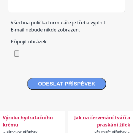
Všechna políčka formuláře je třeba vyplnit!
E-mail nebude nikde zobrazen.
Připojit obrázek
ODESLAT PŘÍSPĚVEK
Výroba hydratačního
Jak na červenání tváří a
krému
praskání žilek
<< PŘEDCHOZÍ PŘÍSPĚVEK
NÁSLEDUJÍCÍ PŘÍSPĚVEK >>