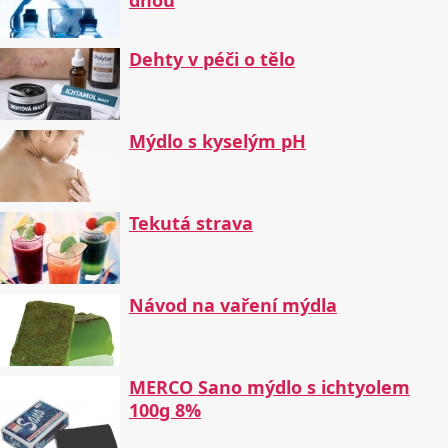
dnou
Dehty v péči o tělo
Mýdlo s kyselým pH
Tekutá strava
Návod na vaření mýdla
MERCO Sano mýdlo s ichtyolem
100g 8%