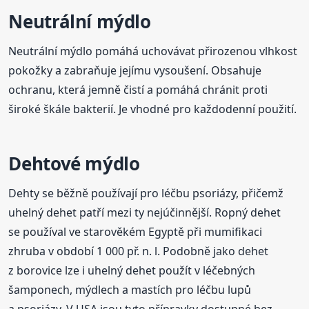
Neutrální mýdlo
Neutrální mýdlo pomáhá uchovávat přirozenou vlhkost
pokožky a zabraňuje jejímu vysoušení. Obsahuje
ochranu, která jemně čistí a pomáhá chránit proti
široké škále bakterií. Je vhodné pro každodenní použití.
Dehtové mýdlo
Dehty se běžně používají pro léčbu psoriázy, přičemž
uhelný dehet patří mezi ty nejúčinnější. Ropný dehet
se používal ve starověkém Egyptě při mumifikaci
zhruba v období 1 000 př. n. l. Podobně jako dehet
z borovice lze i uhelný dehet použít v léčebných
šamponech, mýdlech a mastích pro léčbu lupů
a psoriázy. V USA jsou tyto přípravky dostupné bez